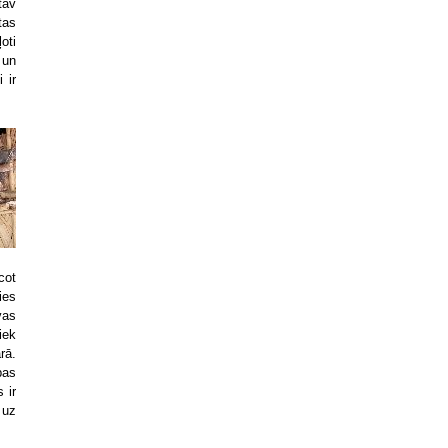
tāv
tas
oti
 un
 ir
cot
ies
vas
iek
rā.
bas
 ir
 uz