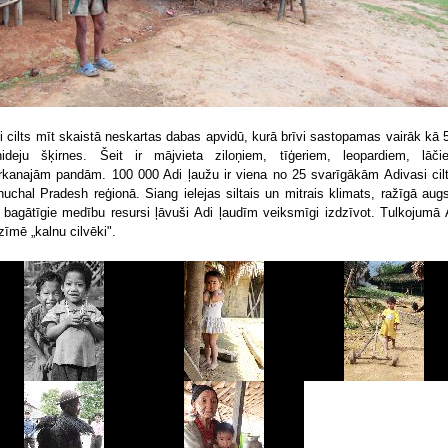
i cilts mīt skaistā neskartas dabas apvidū, kurā brīvi sastopamas vairāk kā 
hideju šķirnes. Šeit ir mājvieta ziloņiem, tīģeriem, leopardiem, lāči
rkanajām pandām. 100 000 Adi ļaužu ir viena no 25 svarīgākām Adivasi cil
nuchal Pradesh reģionā. Siang ielejas siltais un mitrais klimats, ražīgā aug
 bagātīgie medību resursi ļāvuši Adi ļaudīm veiksmīgi izdzīvot. Tulkojumā 
zīmē „kalnu cilvēki".