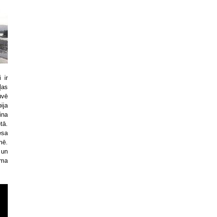
 ir
ļas
ūvē
ija
ina
tā.
esa
mē.
 un
ema