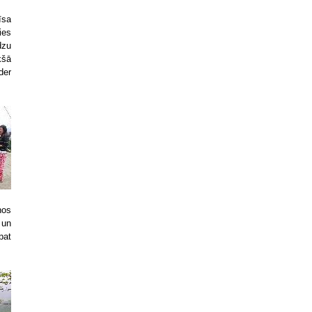
īsa
ies
dzu
kšā
der
ņos
 un
pat