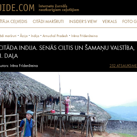
ĪTĀJA CEĻVEDIS
CITĀDI MARŠRUTI
INSIDER'S VIEW
VEIKALS
FOTO G
·
·
·
·
ādi maršruti
Āzija
Indija
Arnuchal Pradesh
Irēna Frīdenšteina
CITĀDA INDIJA. SENĀS CILTIS UN ŠAMAŅU VALSTĪBA,
II. DAĻA
utors: Irēna Frīdenšteina
252 ATSAUKSME