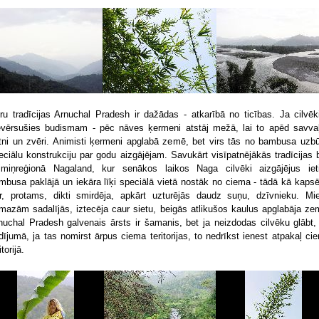
ru tradīcijas Arnuchal Pradesh ir dažādas - atkarībā no ticības. Ja cilvēki
evērsušies budismam - pēc nāves ķermeni atstāj mežā, lai to apēd savva
tni un zvēri. Animisti ķermeni apglabā zemē, bet virs tās no bambusa uzb
eciālu konstrukciju par godu aizgājējam. Savukārt visīpatnējākās tradīcijas b
imiņreģionā Nagaland, kur senākos laikos Naga cilvēki aizgājējus iet
mbusa paklājā un iekāra līķi speciālā vietā nostāk no ciema - tādā kā kapsē
r, protams, dikti smirdēja, apkārt uzturējās daudz suņu, dzīvnieku. Mi
mazām sadalījās, iztecēja caur sietu, beigās atlikušos kaulus apglabāja ze
nuchal Pradesh galvenais ārsts ir šamanis, bet ja neizdodas cilvēku glābt,
dījumā, ja tas nomirst ārpus ciema teritorijas, to nedrīkst ienest atpakaļ ci
itorijā.