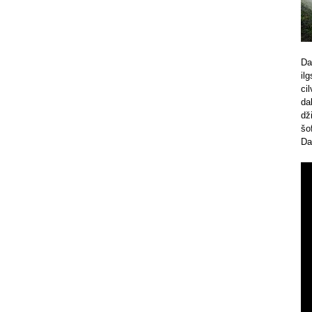
Da
il
ci
da
dž
šo
Da