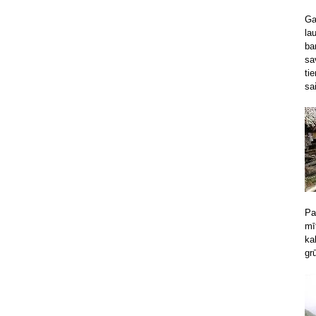
Ga
la
ba
sa
ti
sa
Pa
mī
ka
grū