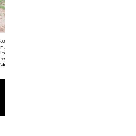
500
em,
tīm
sne
Adi