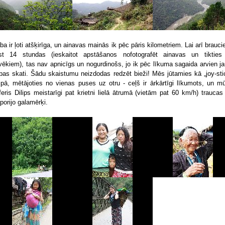
ba ir ļoti atšķirīga, un ainavas mainās ik pēc pāris kilometriem. Lai arī brauci
gst 14 stundas (ieskaitot apstāšanos nofotografēt ainavas un tikties
lvēkiem), tas nav apnicīgs un nogurdinošs, jo ik pēc līkuma sagaida arvien ja
bas skati. Šādu skaistumu neizdodas redzēt bieži! Mēs jūtamies kā „joy-sti
ipā, mētājoties no vienas puses uz otru - ceļš ir ārkārtīgi līkumots, un m
feris Dilips meistarīgi pat krietni lielā ātrumā (vietām pat 60 km/h) traucas
porijo galamērķi.