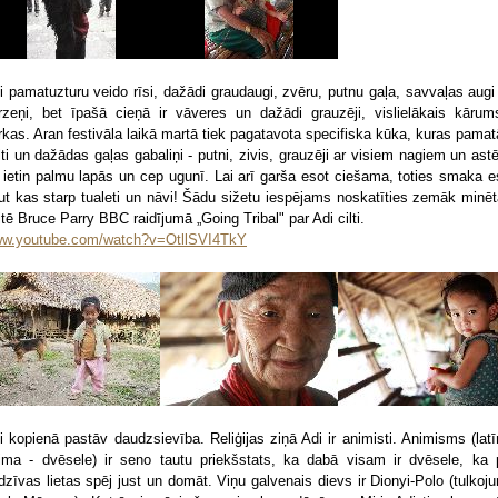
i pamatuzturu veido rīsi, dažādi graudaugi, zvēru, putnu gaļa, savvaļas augi
rzeņi, bet īpašā cieņā ir vāveres un dažādi grauzēji, vislielākais kārum
rkas. Aran festivāla laikā martā tiek pagatavota specifiska kūka, kuras pamatā
lti un dažādas gaļas gabaliņi - putni, zivis, grauzēji ar visiem nagiem un ast
 ietin palmu lapās un cep ugunī. Lai arī garša esot ciešama, toties smaka e
ut kas starp tualeti un nāvi! Šādu sižetu iespējams noskatīties zemāk minēt
itē Bruce Parry BBC raidījumā „Going Tribal" par Adi cilti.
w.youtube.com/watch?v=OtllSVI4TkY
i kopienā pastāv daudzsievība. Reliģijas ziņā Adi ir animisti. Animisms (latī
ima - dvēsele) ir seno tautu priekšstats, ka dabā visam ir dvēsele, ka 
dzīvas lietas spēj just un domāt. Viņu galvenais dievs ir Dionyi-Polo (tulkoj