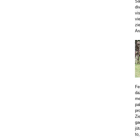
Sa
di
vi
vi
zi
Ar
Fe
da
me
pa
pr
Zi
ga
jū
to