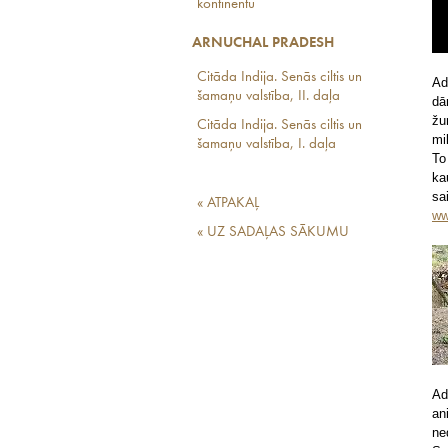
kontinentu
ARNUCHAL PRADESH
Citāda Indija. Senās ciltis un
Ad
šamaņu valstība, II. daļa
dā
žu
Citāda Indija. Senās ciltis un
mi
šamaņu valstība, I. daļa
To
ka
sa
« ATPAKAĻ
ww
« UZ SADAĻAS SĀKUMU
Ad
an
ne