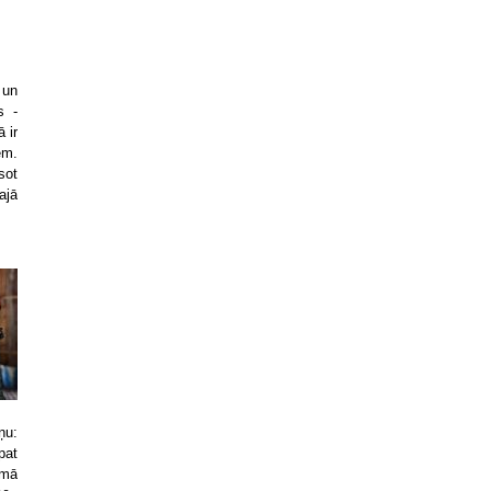
 un
s -
 ir
ēm.
sot
ajā
ņu:
pat
umā