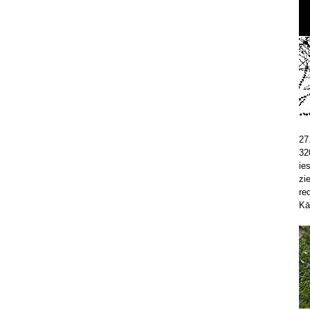
27
32
ie
zi
re
Kā