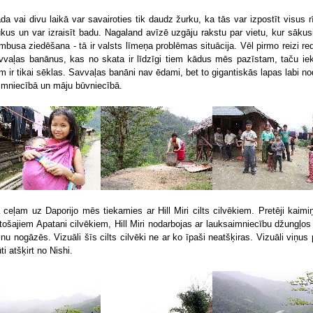
da vai divu laikā var savairoties tik daudz žurku, ka tās var izpostīt visus r
ukus un var izraisīt badu. Nagaland avīzē uzgāju rakstu par vietu, kur sākus
mbusa ziedēšana - tā ir valsts līmeņa problēmas situācija. Vēl pirmo reizi re
vvaļas banānus, kas no skata ir līdzīgi tiem kādus mēs pazīstam, taču ie
em ir tikai sēklas. Savvaļas banāni nav ēdami, bet to gigantiskās lapas labi no
imniecībā un māju būvniecībā.
 ceļam uz Daporijo mēs tiekamies ar Hill Miri cilts cilvēkiem. Pretēji kaimi
tošajiem Apatani cilvēkiem, Hill Miri nodarbojas ar lauksaimniecību džungļos
lnu nogāzēs. Vizuāli šīs cilts cilvēki ne ar ko īpaši neatšķiras. Vizuāli viņus 
ti atšķirt no Nishi.