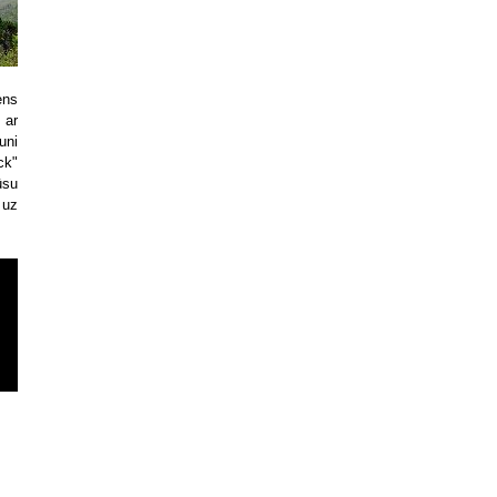
ens
 ar
uni
ck"
ūsu
 uz