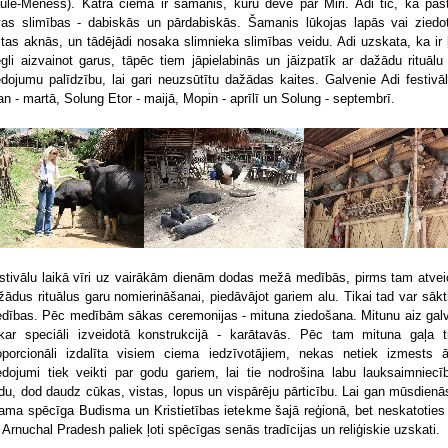
ule-Mēness). Katrā ciemā ir šamanis, kuru dēvē par Miri. Adi tic, ka pas
vas slimības - dabiskās un pārdabiskās. Šamanis lūkojas lapās vai ziedo
stas aknās, un tādējādi nosaka slimnieka slimības veidu. Adi uzskata, ka ir ļ
egli aizvainot garus, tāpēc tiem jāpielabinās un jāizpatīk ar dažādu rituālu
edojumu palīdzību, lai gari neuzsūtītu dažādas kaites. Galvenie Adi festivāli
an - martā, Solung Etor - maijā, Mopin - aprīlī un Solung - septembrī.
stivālu laikā vīri uz vairākām dienām dodas mežā medībās, pirms tam atvei
žādus rituālus garu nomierināšanai, piedāvājot gariem alu. Tikai tad var sākt
dības. Pēc medībām sākas ceremonijas - mituna ziedošana. Mitunu aiz gal
kar speciāli izveidotā konstrukcijā - karātavās. Pēc tam mituna gaļa t
oporcionāli izdalīta visiem ciema iedzīvotājiem, nekas netiek izmests ā
edojumi tiek veikti par godu gariem, lai tie nodrošina labu lauksaimniecī
du, dod daudz cūkas, vistas, lopus un vispārēju pārticību. Lai gan mūsdienās
tama spēcīga Budisma un Kristietības ietekme šajā reģionā, bet neskatoties
, Arnuchal Pradesh paliek ļoti spēcīgas senās tradīcijas un reliģiskie uzskati.