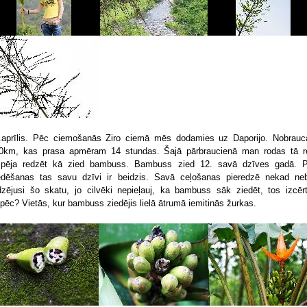
.aprīlis. Pēc ciemošanās Ziro ciemā mēs dodamies uz Daporijo. Nobrau
0km, kas prasa apmēram 14 stundas. Šajā pārbraucienā man rodas tā r
spēja redzēt kā zied bambuss. Bambuss zied 12. savā dzīves gadā. 
edēšanas tas savu dzīvi ir beidzis. Savā ceļošanas pieredzē nekad neb
dzējusi šo skatu, jo cilvēki nepieļauj, ka bambuss sāk ziedēt, tos izcērt
pēc? Vietās, kur bambuss ziedējis lielā ātrumā iemitinās žurkas.