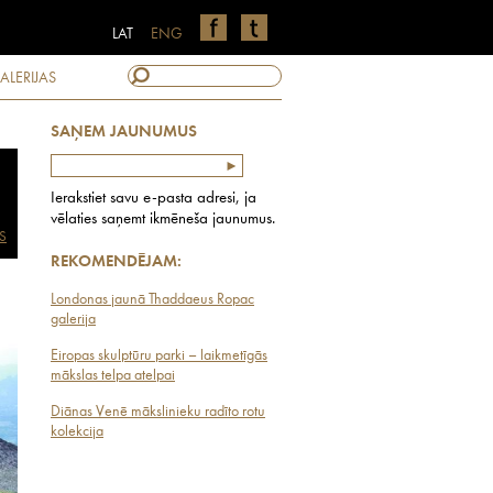
LAT
ENG
ALERIJAS
SAŅEM JAUNUMUS
Ierakstiet savu e-pasta adresi, ja
vēlaties saņemt ikmēneša jaunumus.
S
REKOMENDĒJAM:
Londonas jaunā Thaddaeus Ropac
galerija
Eiropas skulptūru parki – laikmetīgās
mākslas telpa atelpai
Diānas Venē mākslinieku radīto rotu
kolekcija