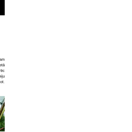
cam
etā
Pēc
iju
ot.