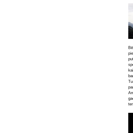
Bē
pi
pu
sp
ka
ba
Tu
pa
Ar
ga
ter