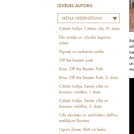
IZVĒLIES AUTORU
IRĒNA FRĪDENŠTEINA
Citāda Indija. Citāda cilts, III. daļa
Ežu armija un zilzaļie lagūnas
Ad
ūdeņi
or
Pigmeji un sarkanās smiltis
sa
Ar
Off the beaten path
un
no
Ķīna. Off the Beaten Path
Ķīna. Off the Beaten Path. 2. daļa
Citāda Indija. Senās ciltis un
šamaņu valstība, I. daļa
Citāda Indija. Senās ciltis un
šamaņu valstība, II. daļa
Cilts sievietes un saldūdens delfīnu
meklējumi Borneo
Uguns Zeme. Vārti uz ledus