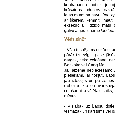
kontrabanda notiek jopr
krāsainos lindrakos, maskēj
ielas murmina savu
Opi...op
ar šķērēm, ķemmīti, maut g
eksekūcijai līdzīgo matu g
galvu ar jau zināmo
lao lao
.
Vērts zināt
- Vīzu iespējams nokārtot a
pārāk izdevīgi - pase jāsū
dārgāk, nekā ceļošanai ne
Bankokā vai Čang Mai.
Ja Taizemē nepieciešamo vī
pietiekami, lai nokļūtu Laos
jau iztecējis un pa zemes
(robežpunktā to nav iespēj
ceļošanai atvēlētais laiks,
mēnesi.
- Vislabāk uz Laosu dotie
vismazāk un karstums vēl 