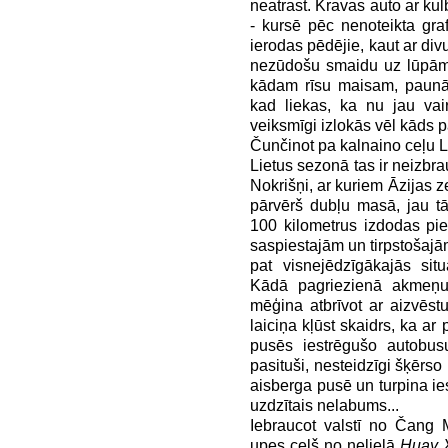
neatrast. Kravas auto ar ku
- kursē pēc nenoteikta graf
ierodas pēdējie, kaut ar di
nezūdošu smaidu uz lūpām v
kādam rīsu maisam, paunām
kad liekas, ka nu jau vai
veiksmīgi izlokās vēl kāds 
Čunčinot pa kalnaino ceļu L
Lietus sezonā tas ir neizb
Nokrišņi, ar kuriem Āzijas z
pārvērš dubļu masā, jau t
100 kilometrus izdodas piev
saspiestajām un tirpstošajā
pat visnejēdzīgākajās situ
Kādā pagriezienā akmeņu
mēģina atbrīvot ar aizvēst
laiciņa kļūst skaidrs, ka ar
pusēs iestrēgušo autobus
pasituši, nesteidzīgi šķērs
aisberga pusē un turpina ies
uzdzītais nelabums...
Iebraucot valstī no Čang M
upes ceļš no nelielā
Huay 