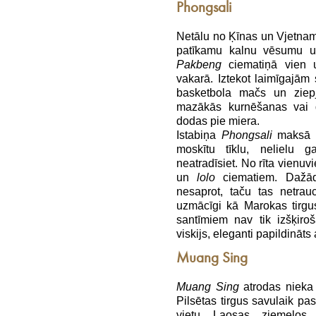
Phongsali
Netālu no Ķīnas un Vjetnam
patīkamu kalnu vēsumu un 
Pakbeng
ciematiņā vien 
vakarā. Iztekot laimīgajām
basketbola mačs un zie
mazākās kurnēšanas vai 
dodas pie miera.
Istabiņa
Phongsali
maksā a
moskītu tīklu, nelielu g
neatradīsiet. No rīta vienuv
un
lolo
ciematiem. Dažād
nesaprot, taču tas netrau
uzmācīgi kā Marokas tirgus
santīmiem nav tik izšķiro
viskijs, eleganti papildināts 
Muang Sing
Muang Sing
atrodas nieka
Pilsētas tirgus savulaik pas
vietu Laosas ziemeļos