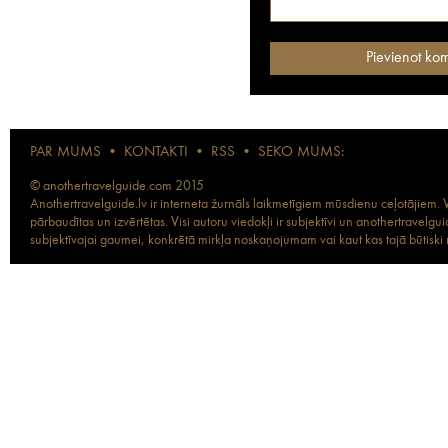
PAR MUMS
•
KONTAKTI
•
RSS
•
SEKO MUMS:
© anothertravelguide.com 2015
Anothertravelguide.lv ir interneta žurnāls laikmetīgiem mūsdienu ceļotājiem. Vi
pārbaudītas un izvērtētas. Visi autoru viedokļi ir subjektīvi un anothertravel
subjektīvajai gaumei, konkrētā mirkļa noskaņojumam vai kaut kas tajā būtiski ma