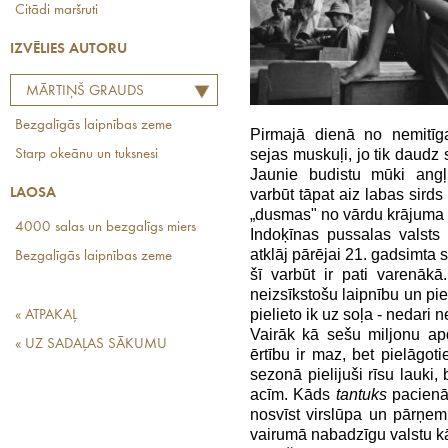
Citādi maršruti
IZVĒLIES AUTORU
MĀRTIŅŠ GRAUDS
Bezgalīgās laipnības zeme
Pirmajā dienā no nemitī
sejas muskuļi, jo tik daudz 
Starp okeānu un tuksnesi
Jaunie budistu mūki angļ
varbūt tāpat aiz labas sirds
LAOSA
„dusmas" no vārdu krājuma va
4000 salas un bezgalīgs miers
Indoķīnas pussalas valst
atklāj pārējai 21. gadsimta s
Bezgalīgās laipnības zeme
šī varbūt ir pati varenākā
neizsīkstošu laipnību un pie
pielieto ik uz soļa - nedari 
« ATPAKAĻ
Vairāk kā sešu miljonu apd
« UZ SADAĻAS SĀKUMU
ērtību ir maz, bet pielāgoti
sezonā pielijuši rīsu lauki, 
acīm. Kāds
tantuks
pacienā 
nosvīst virslūpa un pārņem
vairumā nabadzīgu valstu k