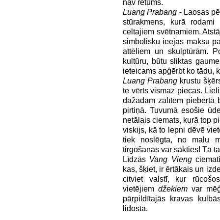
nav retums.
Luang Prabang
- Laosas pēr
stūrakmens, kurā rodami 
celtajiem svētnamiem. Atstā
simbolisku ieejas maksu p
attēliem un skulptūrām. P
kultūru, būtu sliktas gaume
ieteicams apģērbt ko tādu, k
Luang Prabang
krustu šķēr
te vērts vismaz piecas. Liel
dažādām zālītēm piebērtā 
pirtiņā. Tuvumā esošie ūden
netālais ciemats, kurā top 
viskijs, kā to lepni dēvē vie
tiek noslēgta, no malu 
tirgošanās var sākties! Tā ta
Līdzās
Vang Vieng
ciemat
kas, šķiet, ir ērtākais un i
citviet valstī, kur rūcoš
vietējiem
džekiem
var mēģ
pārpildītajās kravas kulbā
lidosta.