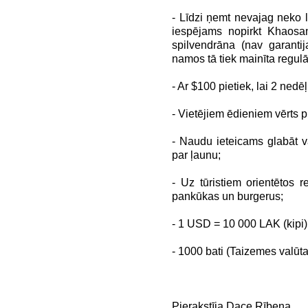
- Līdzi ņemt nevajag neko 
iespējams nopirkt Khaosan
spilvendrāna (nav garant
namos tā tiek mainīta regulā
- Ar $100 pietiek, lai 2 ned
- Vietējiem ēdieniem vērts pi
- Naudu ieteicams glabāt v
par ļaunu;
- Uz tūristiem orientētos 
pankūkas un burgerus;
- 1 USD = 10 000 LAK (kipi)
- 1000 bati (Taizemes valūt
Pierakstīja Dace Rībena