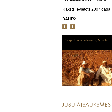
Raksts ievietots 2007.gadā
DALIES:
Starp okeānu un tuksnesi, Maroka
JŪSU ATSAUKSMES