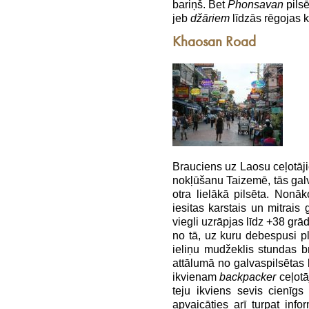
bariņš. Bet
Phonsavan
pils
jeb
džāriem
līdzās rēgojas k
Khaosan Road
Brauciens uz Laosu ceļotāj
nokļūšanu Taizemē, tās gal
otra lielākā pilsēta. Non
iesitas karstais un mitrais
viegli uzrāpjas līdz +38 grā
no tā, uz kuru debespusi pl
ieliņu mudžeklis stundas b
attālumā no galvaspilsētas l
ikvienam
backpacker
ceļotā
teju ikviens sevis cienīgs
apvaicāties arī turpat info