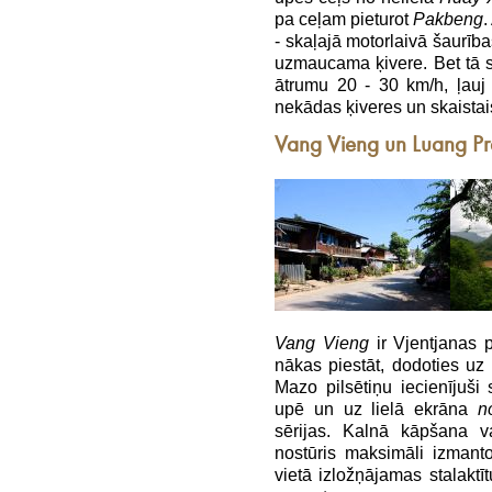
pa ceļam pieturot
Pakbeng
.
- skaļajā motorlaivā šaurība
uzmaucama ķivere. Bet tā
ātrumu 20 - 30 km/h, ļauj i
nekādas ķiveres un skaistais
Vang Vieng un Luang P
Vang Vieng
ir Vjentjanas p
nākas piestāt, dodoties uz
Mazo pilsētiņu iecienījuši
upē un uz lielā ekrāna
n
sērijas. Kalnā kāpšana va
nostūris maksimāli izmant
vietā izložņājamas stalaktī