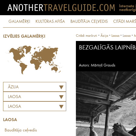
GALAMĒRĶI
KULTŪRAS AFIŠA
BAUDĪTĀJA CEĻVEDIS
CITĀDI MARŠ
·
·
·
·
Citādi maršruti
Āzija
Laosa
Laosa
M
IZVĒLIES GALAMĒRĶI
BEZGALĪGĀS LAIPNĪ
Autors: Mārtiņš Grauds
ĀZIJA
LAOSA
LAOSA
LAOSA
Baudītāja ceļvedis