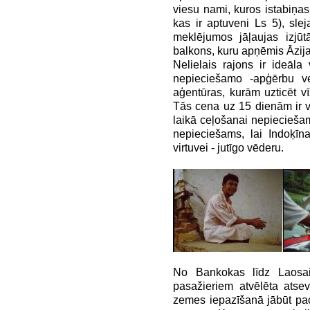
viesu nami, kuros istabiņas
kas ir aptuveni Ls 5), sle
meklējumos jāļaujas izjūtā
balkons, kuru apņēmis Āzijas
Nelielais rajons ir ideāla
nepieciešamo -apģērbu ve
aģentūras, kurām uzticēt v
Tās cena uz 15 dienām ir vi
laikā ceļošanai nepieciešami
nepieciešams, lai Indoķīn
virtuvei - jutīgo vēderu.
No Bankokas līdz Laosai
pasažieriem atvēlēta atse
zemes iepazīšanā jābūt pa