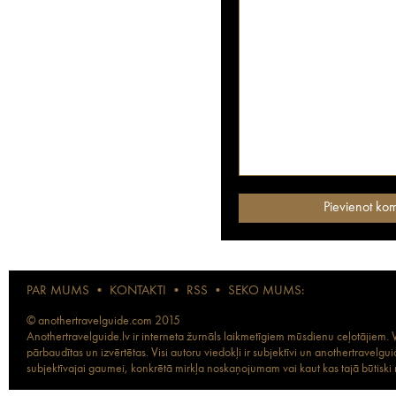
PAR MUMS
•
KONTAKTI
•
RSS
•
SEKO MUMS:
© anothertravelguide.com 2015
Anothertravelguide.lv ir interneta žurnāls laikmetīgiem mūsdienu ceļotājiem. Vi
pārbaudītas un izvērtētas. Visi autoru viedokļi ir subjektīvi un anothertravel
subjektīvajai gaumei, konkrētā mirkļa noskaņojumam vai kaut kas tajā būtiski ma