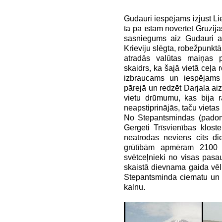
Gudauri iespējams izjust Li
tā pa īstam novērtēt Gruzij
sasniegums aiz Gudauri at
Krieviju slēgta, robežpunktā
atradās valūtas maiņas pu
skaidrs, ka šajā vietā ceļa r
izbraucams un iespējams
pārejā un redzēt Darjala aiz
vietu drūmumu, kas bija r
neapstiprinājās, taču vietas 
No Stepantsmindas (padom
Gergeti Trīsvienības klost
neatrodas neviens cits d
grūtībām apmēram 2100 m
svētceļnieki no visas pasa
skaistā dievnama gaida vē
Stepantsminda ciematu un
kalnu.