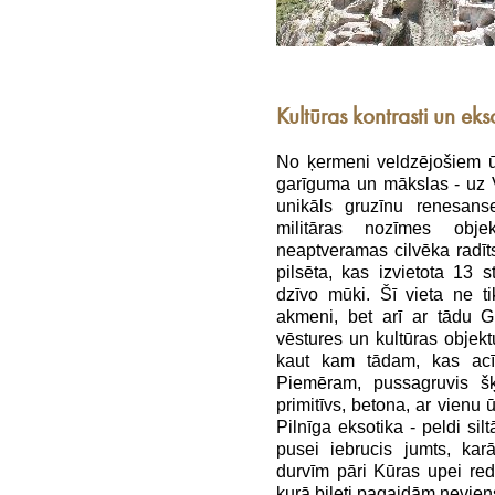
Kultūras kontrasti un eks
No ķermeni veldzējošiem ū
garīguma un mākslas - uz V
unikāls gruzīnu renesan
militāras nozīmes obj
neaptveramas cilvēka radīt
pilsēta, kas izvietota 13 s
dzīvo mūki. Šī vieta ne ti
akmeni, bet arī ar tādu Gr
vēstures un kultūras objek
kaut kam tādam, kas acīm
Piemēram, pussagruvis šķ
primitīvs, betona, ar vienu
Pilnīga eksotika - peldi si
pusei iebrucis jumts, kar
durvīm pāri Kūras upei re
kurā biļeti pagaidām nevien