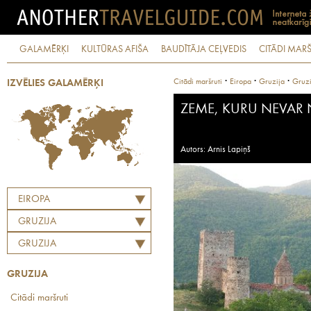
GALAMĒRĶI
KULTŪRAS AFIŠA
BAUDĪTĀJA CEĻVEDIS
CITĀDI MARŠ
·
·
·
Citādi maršruti
Eiropa
Gruzija
Gruzi
IZVĒLIES GALAMĒRĶI
ZEME, KURU NEVAR 
Autors: Arnis Lapiņš
EIROPA
GRUZIJA
GRUZIJA
GRUZIJA
Citādi maršruti