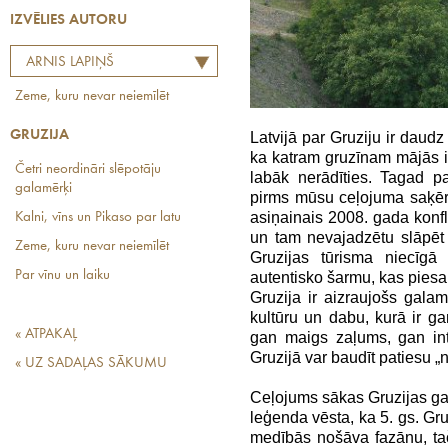
IZVĒLIES AUTORU
ARNIS LAPIŅŠ
Zeme, kuru nevar neiemīlēt
GRUZIJA
Latvijā par Gruziju ir daudz
ka katram gruzīnam mājās i
Četri neordināri slēpotāju
labāk nerādīties. Tagad p
galamērķi
pirms mūsu ceļojuma saķēra
asiņainais 2008. gada konfli
Kalni, vīns un Pikaso par latu
un tam nevajadzētu slāpēt 
Zeme, kuru nevar neiemīlēt
Gruzijas tūrisma niecīgā 
Par vīnu un laiku
autentisko šarmu, kas piesai
Gruzija ir aizraujošs galam
kultūru un dabu, kurā ir ga
« ATPAKAĻ
gan maigs zaļums, gan int
Gruzijā var baudīt patiesu „
« UZ SADAĻAS SĀKUMU
Ceļojums sākas Gruzijas gal
leģenda vēsta, ka 5. gs. Gr
medībās nošāva fazānu, ta