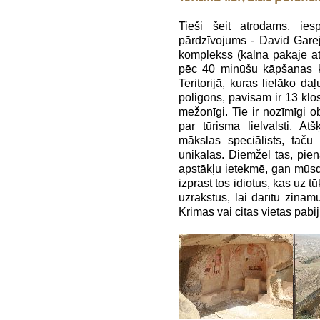
Tieši šeit atrodams, iesp
pārdzīvojums - David Gareji
komplekss (kalna pakājē at
pēc 40 minūšu kāpšanas ka
Teritorijā, kuras lielāko d
poligons, pavisam ir 13 klos
mežonīgi. Tie ir nozīmīgi ob
par tūrisma lielvalsti. A
mākslas speciālists, taču
unikālas. Diemžēl tās, pie
apstākļu ietekmē, gan mūsd
izprast tos idiotus, kas uz
uzrakstus, lai darītu zinām
Krimas vai citas vietas pabiji