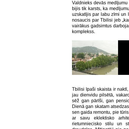
Valdnieks devās medījumu 
bijis tik karsts, ka medījumu
uzskatījis par labu zīmi un 
nosaucis par Tbilisi jeb „ka
vairākus gadsimtus darbojas
komplekss.
Tbilisi īpaši skaista ir nakt
jau dienvidu pilsētā, vakaro
sēž gan pārīši, gan pensio
Dienā gan skatam atsedzas g
sen gaida remontu, pie tūris
ar savu eklektisko arhite
rietumniecisko stilu un s