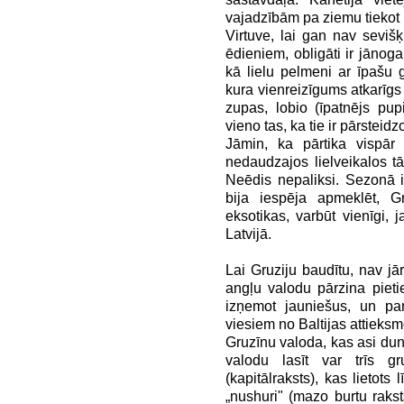
vajadzībām pa ziemu tiekot i
Virtuve, lai gan nav sevišķ
ēdieniem, obligāti ir jānoga
kā lielu pelmeni ar īpašu 
kura vienreizīgums atkarīgs 
zupas, lobio (īpatnējs pup
vieno tas, ka tie ir pārsteidzo
Jāmin, ka pārtika vispār
nedaudzajos lielveikalos tā
Neēdis nepaliksi. Sezonā ir 
bija iespēja apmeklēt, G
eksotikas, varbūt vienīgi, 
Latvijā.
Lai Gruziju baudītu, nav jā
angļu valodu pārzina pietie
izņemot jauniešus, un pa
viesiem no Baltijas attieksme
Gruzīnu valoda, kas asi dun 
valodu lasīt var trīs gr
(kapitālraksts), kas lietots 
„nushuri" (mazo burtu raksts