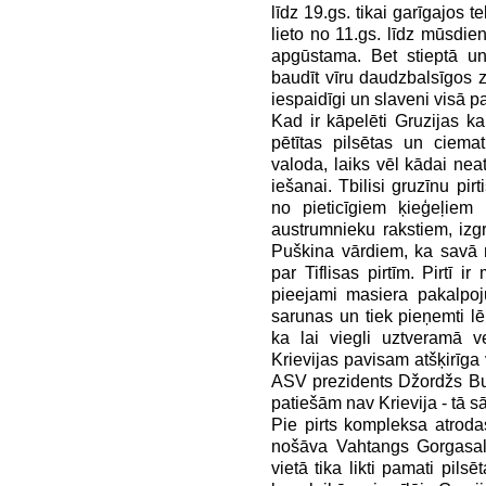
līdz 19.gs. tikai garīgajos t
lieto no 11.gs. līdz mūsdien
apgūstama. Bet stieptā u
baudīt vīru daudzbalsīgos z
iespaidīgi un slaveni visā p
Kad ir kāpelēti Gruzijas ka
pētītas pilsētas un ciema
valoda, laiks vēl kādai neat
iešanai. Tbilisi gruzīnu pir
no pieticīgiem ķieģeļiem
austrumnieku rakstiem, izg
Puškina vārdiem, ka savā 
par Tiflisas pirtīm. Pirtī 
pieejami masiera pakalpoju
sarunas un tiek pieņemti lēm
ka lai viegli uztveramā v
Krievijas pavisam atšķirīga v
ASV prezidents Džordžs Bušs
patiešām nav Krievija - tā 
Pie pirts kompleksa atrod
nošāva Vahtangs Gorgasali
vietā tika likti pamati pilsē