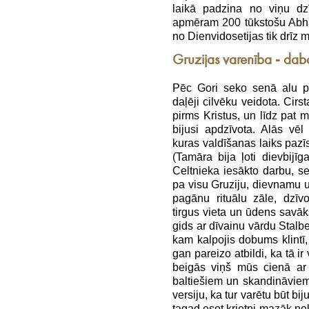
laikā padzina no viņu dzī
apmēram 200 tūkstošu Abhāz
no Dienvidosetijas tik drīz 
Gruzijas varenība - daba
Pēc Gori seko senā alu pil
daļēji cilvēku veidota. Cirs
pirms Kristus, un līdz pat
bijusi apdzīvota. Alās vē
kuras valdīšanas laiks pazī
(Tamāra bija ļoti dievbijī
Celtnieka iesākto darbu, se
pa visu Gruziju, dievnamu un
pagānu rituālu zāle, dzīv
tirgus vieta un ūdens savā
gids ar dīvainu vārdu Stalbe
kam kalpojis dobums klintī,
gan pareizo atbildi, ka tā i
beigās viņš mūs cienā ar 
baltiešiem un skandināviem
versiju, ka tur varētu būt bij
tagad esot krietni mazāk ne