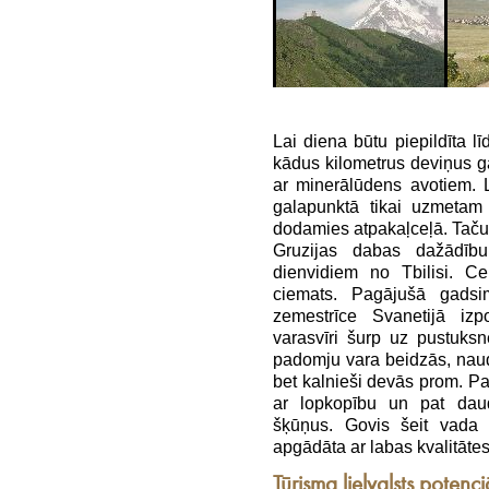
Lai diena būtu piepildīta 
kādus kilometrus deviņus ga
ar minerālūdens avotiem. 
galapunktā tikai uzmetam 
dodamies atpakaļceļā. Taču - 
Gruzijas dabas dažādību
dienvidiem no Tbilisi. C
ciemats. Pagājušā gadsi
zemestrīce Svanetijā izp
varasvīri šurp uz pustuksn
padomju vara beidzās, nauda
bet kalnieši devās prom. P
ar lopkopību un pat dau
šķūņus. Govis šeit vada 
apgādāta ar labas kvalitātes
Tūrisma lielvalsts potenci