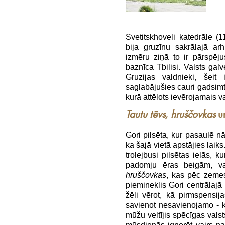
Svetitskhoveli katedrāle (1
bija gruzīnu sakrālajā arh
izmēru ziņā to ir pārspēj
baznīca Tbilisi. Valsts galv
Gruzijas valdnieki, šeit 
saglabājušies cauri gadsimt
kurā attēlots ievērojamais 
Tautu tēvs, hruščovkas
un
Gori pilsēta, kur pasaulē nāc
ka šajā vietā apstājies laik
trolejbusi pilsētas ielās, 
padomju ēras beigām, vai
hruščovkas
, kas pēc zemes
piemineklis Gori centrālaj
žēli vērot, kā pirmspensi
savienot nesavienojamo - k
mūžu veltījis spēcīgas valst