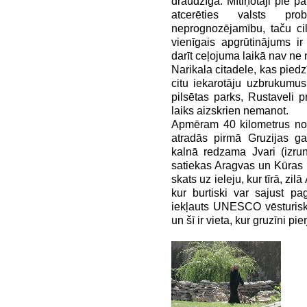
draudzīga. Mītiņotāji pie p
atcerēties valsts pro
neprognozējamību, taču cilv
vienīgais apgrūtinājums ir
darīt ceļojuma laikā nav n
Narikala citadele, kas piedz
citu iekarotāju uzbrukumu
pilsētas parks, Rustaveli pr
laiks aizskrien nemanot.
Apmēram 40 kilometrus no 
atradās pirmā Gruzijas gal
kalnā redzama Jvari (izru
satiekas Aragvas un Kūras u
skats uz ieleju, kur tīrā, zi
kur burtiski var sajust pa
iekļauts UNESCO vēsturiskā
un šī ir vieta, kur gruzīni pi