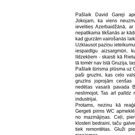
Pašlaik David Gareji ap
Jokojam, ka viens neuzma
ievelties Azerbaidžānā, ar 
nepatīkama tikšanās ar kādu
kad gjurzām vairošanās laik
Uzklausot paziņu ieteikumu
iespaidīgu aizsargmūri, 
līdzekļiem - skaisti kā Rie
tā tomēr nav īstā Gruzija, ta
Pašlaik tūrisma plūsma uz Gru
paši gruzīni, kas ceļo va
gruzīns joprojām cenšas n
nedēļas vasarā pavada Ba
neslimojot. Tas arī palīdz n
industrijai.
Protams, nezinu kā reaģēt
Gergeti pirms WC apmeklēju
no mazmājiņas. Ceļi, pie
klosteri bedraini, taču galv
tiek remontētas. Gluži pi