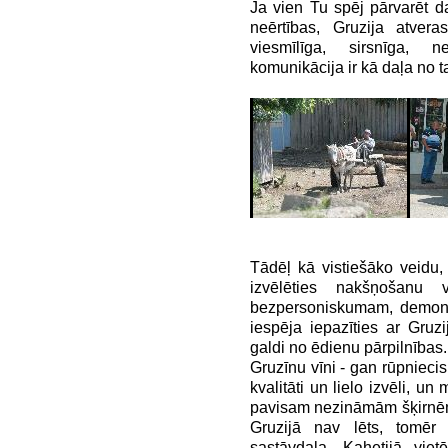
Ja vien Tu spēj pārvarēt d
neērtības, Gruzija atvera
viesmīlīga, sirsnīga, 
komunikācija ir kā daļa no ta
Tādēļ kā vistiešāko veidu, 
izvēlēties nakšņošanu 
bezpersoniskumam, demonst
iespēja iepazīties ar Gruzi
galdi no ēdienu pārpilnības.
Gruzīnu vīni - gan rūpniecis
kvalitāti un lielo izvēli, u
pavisam nezināmām šķirnēm.
Gruzijā nav lēts, tomēr
sastāvdaļa. Kahetijā viet