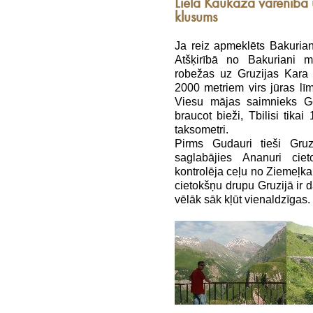
Lielā Kaukāza varenība 
klusums
Ja reiz apmeklēts Bakuriani
Atšķirībā no Bakuriani m
robežas uz Gruzijas Kara c
2000 metriem virs jūras līm
Viesu mājas saimnieks Gel
braucot bieži, Tbilisi tika
taksometri.
Pirms Gudauri tieši Gruz
saglabājies Ananuri cie
kontrolēja ceļu no Ziemeļka
cietokšņu drupu Gruzijā ir d
vēlāk sāk kļūt vienaldzīgas. 