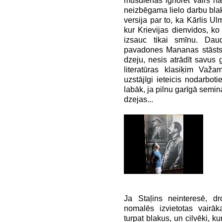
mūsdienās ignorēt vairs nav
neizbēgama lielo darbu bla
versija par to, ka Kārlis U
kur Krievijas dienvidos, k
izsauc tikai smīnu. Dau
pavadones Mananas stāsts p
dzeju, nesis atrādīt savus
literatūras klasiķim Važ
uzstājīgi ieteicis nodarboti
labāk, ja pilnu garīgā semin
dzejas...
Ja Staļins neinteresē, dr
nomalēs izvietotas vairāk
turpat blakus, un cilvēki, k