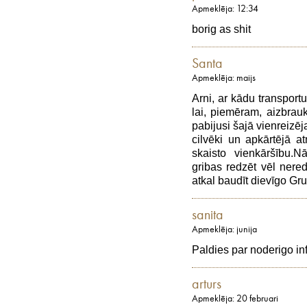
Apmeklēja: 12:34
borig as shit
Santa
Apmeklēja: maijs
Arni, ar kādu transportu
lai, piemēram, aizbrau
pabijusi šajā vienreizēja
cilvēki un apkārtējā at
skaisto vienkāršību.N
gribas redzēt vēl nere
atkal baudīt dievīgo Gru
sanita
Apmeklēja: junija
Paldies par noderigo in
arturs
Apmeklēja: 20 februari