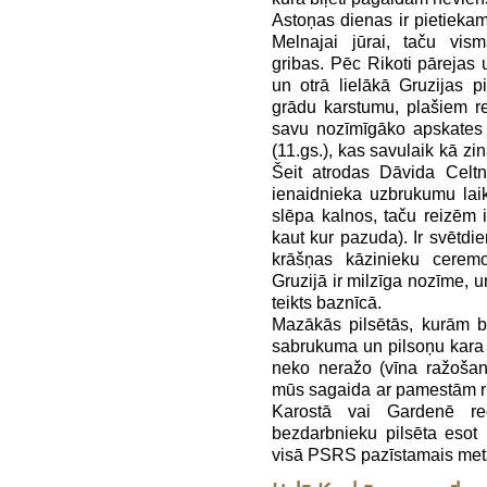
Astoņas dienas ir pietiekami
Melnajai jūrai, taču vis
gribas. Pēc Rikoti pārejas 
un otrā lielākā Gruzijas 
grādu karstumu, plašiem re
savu nozīmīgāko apskates 
(11.gs.), kas savulaik kā zi
Šeit atrodas Dāvida Celtn
ienaidnieka uzbrukumu lai
slēpa kalnos, taču reizēm ie
kaut kur pazuda). Ir svētdi
krāšņas kāzinieku ceremon
Gruzijā ir milzīga nozīme, u
teikts baznīcā.
Mazākās pilsētās, kurām b
sabrukuma un pilsoņu kara 
neko neražo (vīna ražošan
mūs sagaida ar pamestām rū
Karostā vai Gardenē r
bezdarbnieku pilsēta esot 
visā PSRS pazīstamais meta