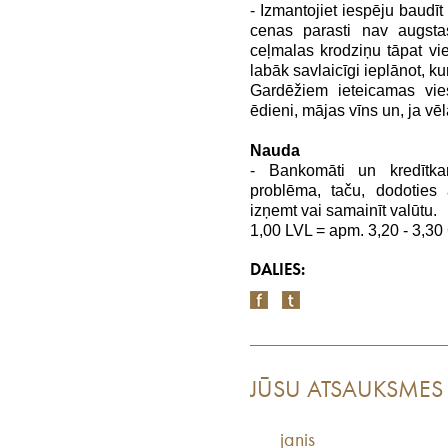
- Izmantojiet iespēju baudīt 
cenas parasti nav augstas
ceļmalas krodziņu tāpat vie
labāk savlaicīgi ieplānot, kur
Gardēžiem ieteicamas vies
ēdieni, mājas vīns un, ja vēl
Nauda
- Bankomāti un kredītka
problēma, taču, dodoties 
izņemt vai samainīt valūtu.
1,00 LVL = apm. 3,20 - 3,30 
DALIES:
JŪSU ATSAUKSMES
janis