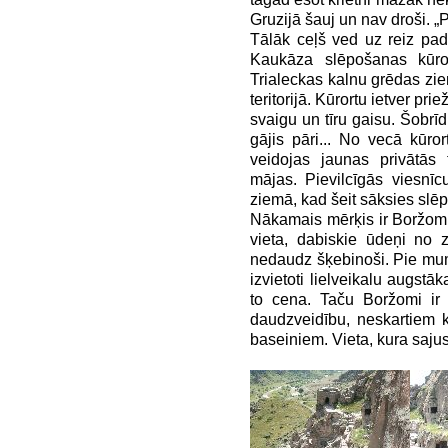
Gruzijā šauj un nav droši. 
Tālāk ceļš ved uz reiz pa
Kaukāza slēpošanas kūro
Trialeckas kalnu grēdas zi
teritorijā. Kūrortu ietver pri
svaigu un tīru gaisu. Šobrīd t
gājis pāri... No vecā kūror
veidojas jaunas privātās 
mājas. Pievilcīgās viesnīc
ziemā, kad šeit sāksies sl
Nākamais mērķis ir Boržomi
vieta, dabiskie ūdeņi no 
nedaudz šķebinoši. Pie mums
izvietoti lielveikalu augstā
to cena. Taču Boržomi ir 
daudzveidību, neskartiem 
baseiniem. Vieta, kura saju