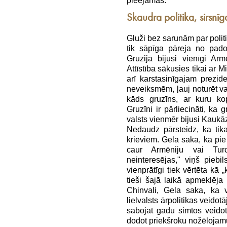
pieejamas.
Skaudra politika, sirsnīg
Gluži bez sarunām par politi
tik sāpīga pāreja no pado
Gruzijā bijusi vienīgi Arm
Attīstība sākusies tikai ar 
arī karstasinīgajam prezid
neveiksmēm, ļauj noturēt va
kāds gruzīns, ar kuru ko
Gruzīni ir pārliecināti, ka 
valsts vienmēr bijusi Kaukā
Nedaudz pārsteidz, ka tik
krieviem. Gela saka, ka pie 
caur Armēniju vai Turci
neinteresējas," viņš piebils
vienprātīgi tiek vērtēta kā
tieši šajā laikā apmeklēja 
Chinvali, Gela saka, ka vi
lielvalsts ārpolitikas veido
sabojāt gadu simtos veidotas
dodot priekšroku nožēlojamu