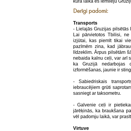
kura laikā es iemīlēju Gruzij
Derīgi padomi:
Transports
- Lielajās Gruzijas pilsētās
Lai pārvietotos Tbilisi, ne 
izjūtai, kas piemīt tikai
pazīmēm zina, kad jābrau
līdzeklim. Ārpus pilsētām š
nebaida kalnu ceļi, var arī 
ka Gruzijā nedarbojas c
izformēšanas, jaunie ir stingr
- Sabiedriskais transport
iebraucējiem grūti saprotam
sasniegt ar taksometru.
- Galvenie ceļi ir pietiek
jārēķinās, ka braukšana p
vēl padomju laikā, var prasīt
Virtuve