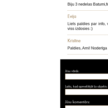
Biju 3 nedelas Batumi,for
Evija
Liels paldies par info,
viss izdosies :)
Kristīne
Paldies, Arni! Noderīga 
Jūsu vārds:
Laiks, kad apmeklējāt šo objektu:
Jūsu komentārs: