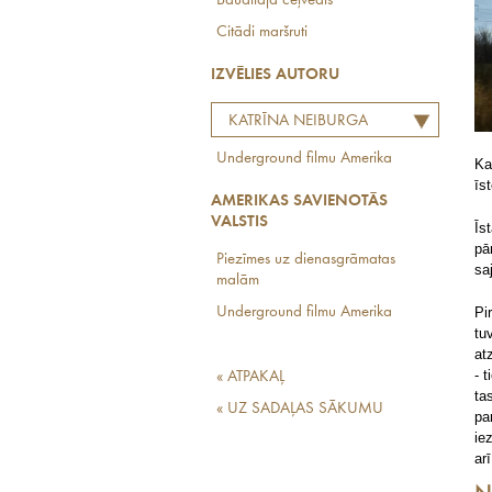
Baudītāja ceļvedis
Citādi maršruti
IZVĒLIES AUTORU
KATRĪNA NEIBURGA
Underground filmu Amerika
Ka
īs
AMERIKAS SAVIENOTĀS
VALSTIS
Īs
pā
Piezīmes uz dienasgrāmatas
sa
malām
Underground filmu Amerika
Pi
tu
at
- 
« ATPAKAĻ
ta
« UZ SADAĻAS SĀKUMU
pa
ie
ar