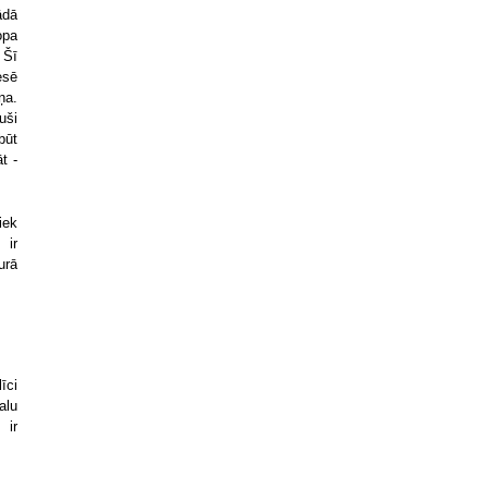
ādā
opa
 Šī
esē
ņa.
uši
būt
t -
iek
 ir
urā
īci
alu
 ir