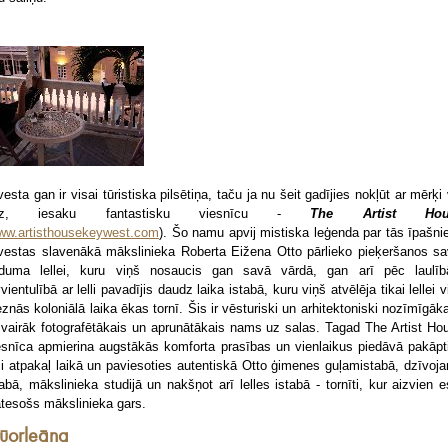
vesta gan ir visai tūristiska pilsētiņa, taču ja nu šeit gadījies nokļūt ar mērķi 
ez, iesaku fantastisku viesnīcu -
The Artist Hou
ww.artisthousekeywest.com
). Šo namu apvij mistiska leģenda par tās īpašni
vestas slavenākā mākslinieka Roberta Eižena Otto pārlieko pieķeršanos sa
duma lellei, kuru viņš nosaucis gan savā vārdā, gan arī pēc laulī
vvientulībā ar lelli pavadījis daudz laika istabā, kuru viņš atvēlēja tikai lellei v
eznās koloniālā laika ēkas tornī. Šis ir vēsturiski un arhitektoniski nozīmīgāka
svairāk fotografētākais un aprunātākais nams uz salas. Tagad The Artist Ho
esnīca apmierina augstākās komforta prasības un vienlaikus piedāvā pakāpt
li atpakaļ laikā un paviesoties autentiskā Otto ģimenes guļamistabā, dzīvoj
tabā, mākslinieka studijā un nakšņot arī lelles istabā - tornīti, kur aizvien e
ātesošs mākslinieka gars.
ūorleāna