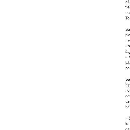
zi
ti
no
To
Sa
pl
- 
- 
ša
- 
la
no
Sa
hi
no
ga
uz
na
Fl
ka
cit