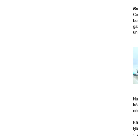
Bo
Ce
be
gā
un
Ņū
kā
or
Kā
Ņū
- 