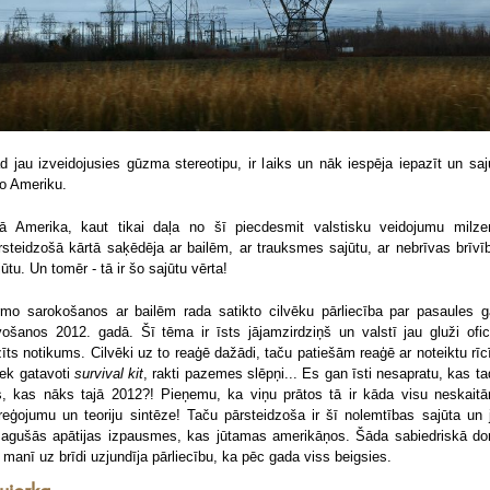
d jau izveidojusies gūzma stereotipu, ir laiks un nāk iespēja iepazīt un saj
to Ameriku.
tā Amerika, kaut tikai daļa no šī piecdesmit valstisku veidojumu milze
rsteidzošā kārtā saķēdēja ar bailēm, ar trauksmes sajūtu, ar nebrīvas brīvī
jūtu. Un tomēr - tā ir šo sajūtu vērta!
rmo sarokošanos ar bailēm rada satikto cilvēku pārliecība par pasaules g
vošanos 2012. gadā. Šī tēma ir īsts jājamzirdziņš un valstī jau gluži ofici
zīts notikums. Cilvēki uz to reaģē dažādi, taču patiešām reaģē ar noteiktu rīc
tiek gatavoti
survival kit
, rakti pazemes slēpņi... Es gan īsti nesapratu, kas tad
s, kas nāks tajā 2012?! Pieņemu, ka viņu prātos tā ir kāda visu neskait
reģojumu un teoriju sintēze! Taču pārsteidzoša ir šī nolemtības sajūta un 
zagušās apātijas izpausmes, kas jūtamas amerikāņos. Šāda sabiedriskā d
ī manī uz brīdi uzjundīja pārliecību, ka pēc gada viss beigsies.