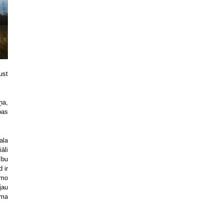
ust
ņa,
bas
ala
āli
ību
 ir
āmo
jau
oma