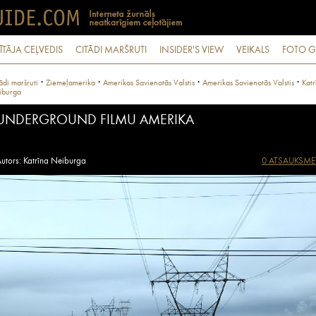
ĪTĀJA CEĻVEDIS
CITĀDI MARŠRUTI
INSIDER'S VIEW
VEIKALS
FOTO G
·
·
·
·
ādi maršruti
Ziemeļamerika
Amerikas Savienotās Valstis
Amerikas Savienotās Valstis
Katr
iburga
UNDERGROUND FILMU AMERIKA
utors: Katrīna Neiburga
0 ATSAUKSME