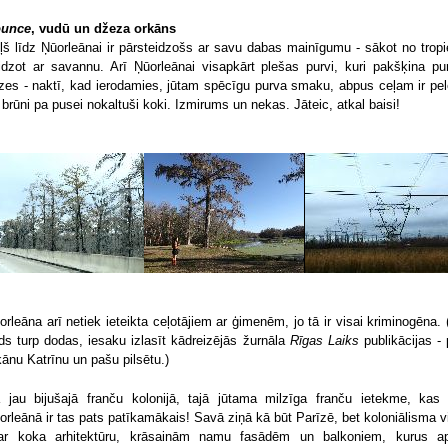
unce
, vudū un džeza orkāns
ļš līdz Ņūorleānai ir pārsteidzošs ar savu dabas mainīgumu - sākot no trop
idzot ar savannu. Arī Ņūorleānai visapkārt plešas purvi, kuri pakšķina pu
zes - naktī, kad ierodamies, jūtam spēcīgu purva smaku, abpus ceļam ir pel
 brūni pa pusei nokaltuši koki. Izmirums un nekas. Jāteic, atkal baisi!
orleāna arī netiek ieteikta ceļotājiem ar ģimenēm, jo tā ir visai kriminogēna. 
ds turp dodas, iesaku izlasīt kādreizējās žurnāla
Rīgas Laiks
publikācijas - 
kānu Katrīnu un pašu pilsētu.)
 jau bijušajā franču kolonijā, tajā jūtama milzīga franču ietekme, kas 
orleānā ir tas pats patīkamākais! Savā ziņā kā būt Parīzē, bet koloniālisma v
ar koka arhitektūru, krāsainām namu fasādēm un balkoniem, kurus ap