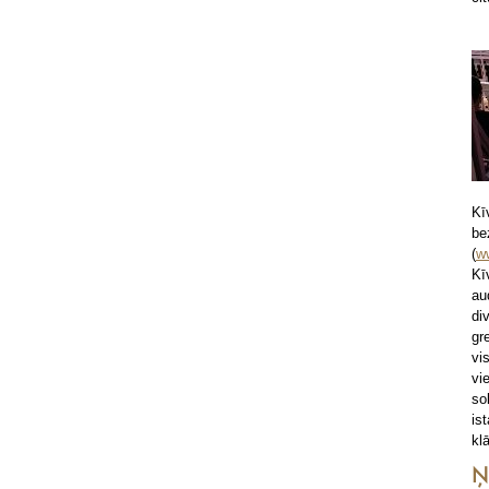
Kī
b
(
w
Kī
au
di
gr
vi
vi
so
is
kl
Ņ