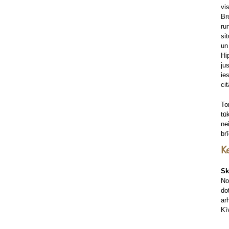
vi
Br
ru
si
un
Hi
ju
ie
ci
To
tū
ne
brī
K
Sk
No
do
ar
Kī