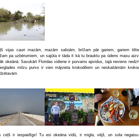
ļš vijas cauri mazām, mazām saliņām, brīžam pār gariem, gariem tilti
īžam pa uzbērumiem, un sajūta ir tāda it kā tu brauktu pa ūdens masu aizv
lāk okeānā. Savukārt Floridas vidiene ir purvains apvidus, tajā neviens nedzī
erglades milzu purvs ir vien mājvieta krokodiliem un neskaitāmām krokod
dzētavām.
s ceļš ir iespaidīgs! Tu esi okeāna vidū, ir migla, vējš, un sola negaisu