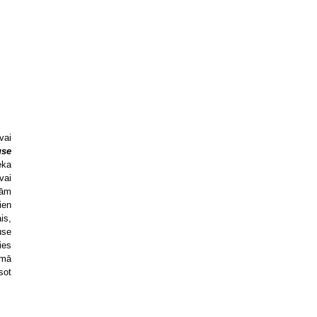
vai
se
eka
vai
bām
ien
is,
use
ies
amā
sot