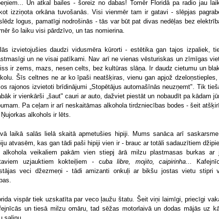
beņiem... Un atkal bailes - šoreiz no dabas! Tomēr Floridā pa radio jau lai
ekot izziņota orkāna tuvošanās. Visi vienmēr tam ir gatavi - slēpjas pagrab
slēdz logus, pamatīgi nodrošinās - tās var būt pat divas nedēļas bez elektrīb
mēr šo laiku visi pārdzīvo, un tas nomierina.
lās izvietojušies daudzi vidusmēra kūrorti - estētika gan tajos izpaliek, tie
astmasīgi un ne visai patīkami. Nav arī ne vienas vēsturiskas un zīmīgas vie
viss ir zems, mazs, nesen celts, bez kultūras slāņa. Ir daudz cietumu un bla
skolu. Šīs celtnes ne ar ko īpaši neatšķiras, vienu gan apjož dzeloņstieples,
jos rajonos izvietoti brīdinājumi „Stopētājus automašīnās neuzņemt". Tik tie
labāk ir vienkārši „šaut" cauri ar auto, dažviet piestāt un nobaudīt pa kādam jū
bumam. Pa ceļam ir arī neskaitāmas alkohola tirdzniecības bodes - šeit atšķir
 Ņujorkas alkohols ir lēts.
vā laikā salās lielā skaitā apmetušies hipiji. Mums sanāca arī saskarsme
piju atvasēm, kas gan tādi paši hipiji vien ir - brauc ar totāli sadauzītiem džipi
 alkohola veikaliem pakām vien stiepj ārā milzu plastmasas burkas ar 
taviem uzjauktiem kokteiļiem - c
uba libre, mojito, caipirinha
... Kafejnī
stājas veci džezmeņi - tādi amizanti onkuļi ar bikšu jostas vietu stipri v
bas.
orida vispār tiek uzskatīta par veco ļaužu štatu. Šeit viņi laimīgi, priecīgi vak
fejnīcās un tiesā milzu omāru, tad sēžas motorlaivā un dodas mājās uz k
u saliņu.