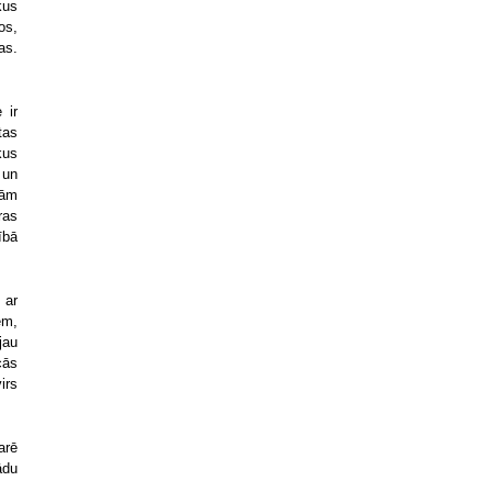
kus
os,
as.
 ir
tas
kus
 un
šām
ras
ībā
 ar
em,
jau
cās
irs
arē
ādu