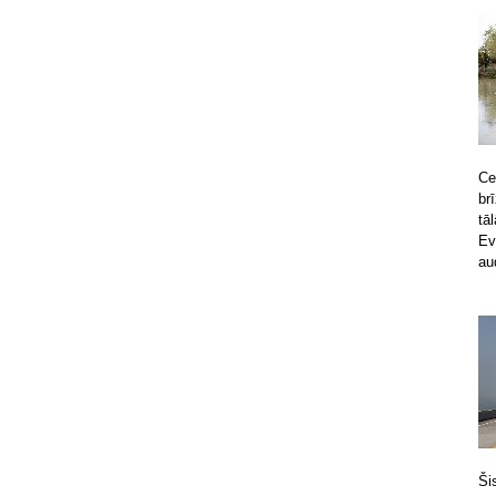
Ce
br
tā
Ev
au
Ši