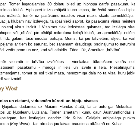
spār. Tomēr iegādājamies 30 dolāru biļeti uz hiphopa
battle
pasākumu k
onksas klubā. Hiphoperi ir iznomājuši kluba telpas, tie
batlā
sacenšas hiph
nas mākslā, tomēr uz pasākumu ieradies visai mazs skaits apmeklētāju.
tuācija klubam nav izdevīga, tā īpašnieki saprot, ka pasākums viņus neinter
 nolemj visus izdzīt..! Vispirms tiek iedzēstas gaismas, tad izslēgta ska
phoperi vēl „cīnās" pie pēdējā mikrofona lielajā klubā, un apmeklētāji nolēm
st līdz galam, taču ierodas policija. Mums, kā jau latvietēm, šķiet, ka var
spējams ar tiem ko sarunāt, bet saņemam draudzīgu brīdinājumu to neturpinā
tādi vedīs prom un nez, kad vēl atlaidīs. Tāda, lūk, Amerikas „brīvība".
mēr vienmēr ir brīvība izvēlēties - vienlaikus tūkstošiem vietās not
kstošiem pasākumu - mērogs ir liels un izvēle ir liela. Piesātinājums
izmērojams, tomēr tu esi tikai maza, nenozīmīga daļa no tā visa, kuru jebk
dī var izraidīt...
ey West
olas un cietumi, vidusmēra kūrorti un hipiju atvases
 Ņujorkas dodamies uz Maiami Floridas štatā, lai ar auto gar Meksikas l
tos uz Ņūorleānu Luiziānā. Tomēr izmetam līkumu cauri Austrumfloridas s
hipelāgam, kas iestiepjas gandrīz līdz Kubai. Galējais arhipelāga punkts
vesta (
Key West
) - tas atrodas jau laivas brauciena attālumā no Kubas.