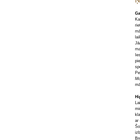
Ņ
Ga
Ka
ri
mā
la
Jā
ma
Ie
pi
sp
Pe
M
mā
Hi
La
mi
kl
ar
Šo
iz
Br