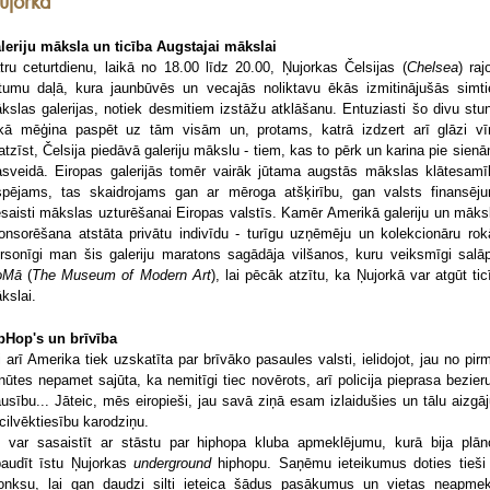
ujorka
leriju māksla un ticība Augstajai mākslai
tru ceturtdienu, laikā no 18.00 līdz 20.00, Ņujorkas Čelsijas (
Chelsea
) raj
etumu daļā, kura jaunbūvēs un vecajās noliktavu ēkās izmitinājušās simt
kslas galerijas, notiek desmitiem izstāžu atklāšanu. Entuziasti šo divu stu
ikā mēģina paspēt uz tām visām un, protams, katrā izdzert arī glāzi vī
atzīst, Čelsija piedāvā galeriju mākslu - tiem, kas to pērk un karina pie sienā
sveidā. Eiropas galerijās tomēr vairāk jūtama augstās mākslas klātesamī
spējams, tas skaidrojams gan ar mēroga atšķirību, gan valsts finansēj
esaisti mākslas uzturēšanai Eiropas valstīs. Kamēr Amerikā galeriju un māks
onsorēšana atstāta privātu indivīdu - turīgu uzņēmēju un kolekcionāru rok
rsonīgi man šis galeriju maratons sagādāja vilšanos, kuru veiksmīgi salāp
oMā
(
The Museum of Modern Art
), lai pēcāk atzītu, ka Ņujorkā var atgūt tic
kslai.
pHop's un brīvība
i arī Amerika tiek uzskatīta par brīvāko pasaules valsti, ielidojot, jau no pir
nūtes nepamet sajūta, ka nemitīgi tiec novērots, arī policija pieprasa bezier
ausību... Jāteic, mēs eiropieši, jau savā ziņā esam izlaidušies un tālu aizgāj
 cilvēktiesību karodziņu.
 var sasaistīt ar stāstu par hiphopa kluba apmeklējumu, kurā bija plān
baudīt īstu Ņujorkas
underground
hiphopu. Saņēmu ieteikumus doties tieši
onksu, lai gan daudzi silti ieteica šādus pasākumus un vietas neapmek