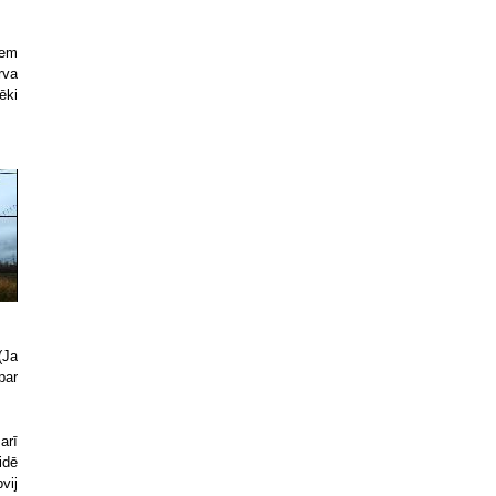
iem
rva
ēki
(Ja
par
arī
idē
vij