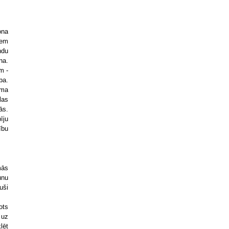
ona
iem
ndu
na.
m -
ba.
uma
las
ās.
īju
ību
mās
unu
uši
ots
 uz
lēt