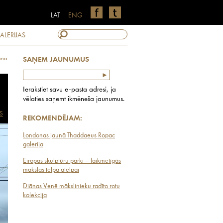
LAT
ENG
ALERIJAS
īna
SAŅEM JAUNUMUS
Ierakstiet savu e-pasta adresi, ja
vēlaties saņemt ikmēneša jaunumus.
S
REKOMENDĒJAM:
Londonas jaunā Thaddaeus Ropac
galerija
Eiropas skulptūru parki – laikmetīgās
mākslas telpa atelpai
Diānas Venē mākslinieku radīto rotu
kolekcija