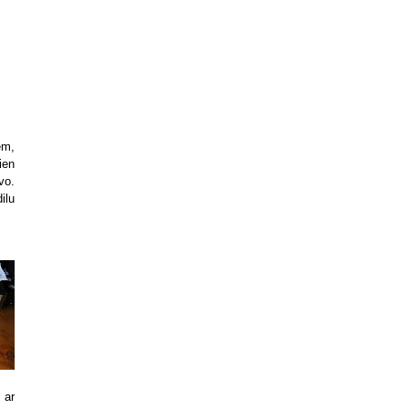
em,
ien
vo.
ilu
 ar