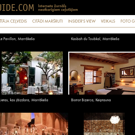
ĪTĀJA CEĻVEDIS
CITĀDI MARŠRUTI
INSIDER'S VIEW
VEIKALS
FOTO G
Le Pavillon, Marrākeša
Kasbah du Toubkal, Marrākeša
Lietas, kas jāizdara, Marrākeša
Bistrot Bizerca, Keiptauna