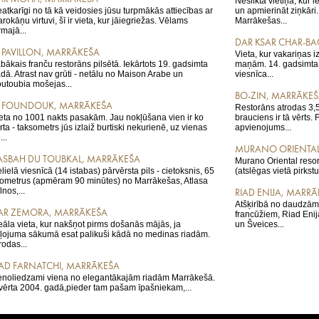
Neslikta vietiņa, kur 
atkarīgi no tā kā veidosies jūsu turpmākās attiecības ar
un apmierināt ziņkāri
rokāņu virtuvi, šī ir vieta, kur jāiegriežas. Vēlams
Marrākešas...
rmajā...
DAR KSAR CHAR-B
E PAVILLON, MARRĀKEŠA
Vieta, kur vakariņas 
bākais franču restorāns pilsētā. Iekārtots 19. gadsimta
maņām. 14. gadsimta i
adā. Atrast nav grūti - netālu no Maison Arabe un
viesnīca...
utoubia mošejas...
BO-ZIN, MARRĀKE
E FOUNDOUK, MARRĀKEŠA
Restorāns atrodas 3,5
eta no 1001 nakts pasakām. Jau nokļūšana vien ir ko
brauciens ir tā vērts.
rta - taksometrs jūs izlaiž burtiski nekurienē, uz vienas
apvienojums...
...
MURANO ORIENTAL
ASBAH DU TOUBKAL, MARRĀKEŠA
Murano Oriental resort
lielā viesnīcā (14 istabas) pārvērsta pils - cietoksnis, 65
(atslēgas vietā pirkst
lometrus (apmēram 90 minūtes) no Marrākešas, Atlasa
lnos,...
RIAD ENIJA, MARR
Atšķirībā no daudzām 
AR ZEMORA, MARRĀKEŠA
francūžiem, Riad Enija
eāla vieta, kur nakšņot pirms došanās mājās, ja
un Šveices...
ļojuma sākumā esat palikuši kādā no medinas riadām.
rodas...
IAD FARNATCHI, MARRĀKEŠA
noliedzami viena no elegantākajām riadām Marrākešā.
vērta 2004. gadā,pieder tam pašam īpašniekam,...