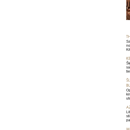
T
Sa
no
Ki
K
Šķ
sa
ti
Š
B
Op
ki
ut
A
Li
st
pa
M