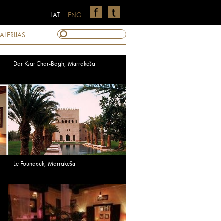
LAT
ENG
ALERIJAS
Dar Ksar Char-Bagh, Marrākeša
Le Foundouk, Marrākeša