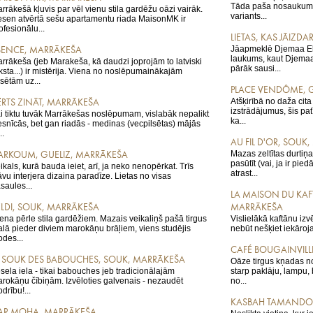
Tāda paša nosaukuma
rrākešā kļuvis par vēl vienu stila gardēžu oāzi vairāk.
variants...
sen atvērtā sešu apartamentu riada MaisonMK ir
ofesionālu...
LIETAS, KAS JĀIZD
Jāapmeklē Djemaa El-
SENCE, MARRĀKEŠA
laukums, kaut Djemaa
rrākeša (jeb Marakeša, kā daudzi joprojām to latviski
pārāk sausi...
ksta...) ir mistērija. Viena no noslēpumainākajām
lsētām uz...
PLACE VENDÔME, G
Atšķirībā no daža cita
ĒRTS ZINĀT, MARRĀKEŠA
izstrādājumus, šis patī
i tiktu tuvāk Marrākešas noslēpumam, vislabāk nepalikt
ka...
esnīcās, bet gan riadās - medinas (vecpilsētas) mājās
..
AU FIL D'OR, SOUK
Mazas zeltītas durtiņa
ARKOUM, GUELIZ, MARRĀKEŠA
pasūtīt (vai, ja ir pie
ikals, kurā bauda ieiet, arī, ja neko nenopērkat. Trīs
atrast...
āvu interjera dizaina paradīze. Lietas no visas
saules...
LA MAISON DU KA
ELDI, SOUK, MARRĀKEŠA
MARRĀKEŠA
tena pērle stila gardēžiem. Mazais veikaliņš pašā tirgus
Vislielākā kaftānu izv
lā pieder diviem marokāņu brāļiem, viens studējis
nebūt nešķiet iekāroja
des...
CAFÉ BOUGAINVILL
E SOUK DES BABOUCHES, SOUK, MARRĀKEŠA
Oāze tirgus kņadas no
sela iela - tikai babouches jeb tradicionālajām
starp paklāju, lampu, 
rokāņu čībiņām. Izvēloties galvenais - nezaudēt
no...
drību!...
KASBAH TAMANDO
AR MOHA, MARRĀKEŠA