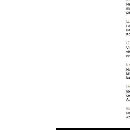
Ne
ma
pi
L
La
ri
Ko
L
Vi
vē
no
K
Ne
ki
ka
D
Id
ce
At
R
Ne
At