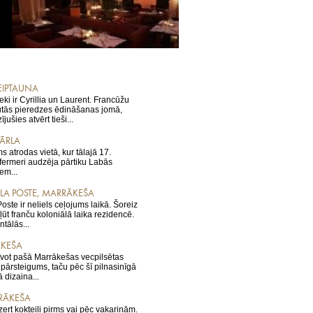
KEIPTAUNA
eki ir Cyrillia un Laurent. Francūžu
gūtās pieredzes ēdināšanas jomā,
jušies atvērt tieši...
ĀRLA
 atrodas vietā, kur tālajā 17.
fermeri audzēja pārtiku Labās
em...
 LA POSTE, MARRĀKEŠA
ste ir neliels ceļojums laikā. Šoreiz
kļūt franču koloniālā laika rezidencē.
tālās...
ĀKEŠA
vot pašā Marrākešas vecpilsētas
ls pārsteigums, taču pēc šī pilnasinīgā
 dizaina...
RĀKEŠA
dzert kokteili pirms vai pēc vakariņām.