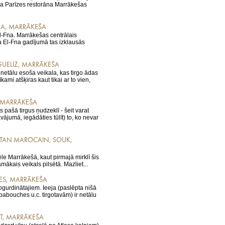
 Parīzes restorāna Marrākešas
ARA, MARRĀKEŠA
Fna. Marrākešas centrālais
 El-Fna gadījumā tas izklausās
UELIZ, MARRĀKEŠA
 netālu esoša veikala, kas tirgo ādas
kami atšķiras kaut tikai ar to vien,
, MARRĀKEŠA
s pašā tirgus ņudzeklī - šeit varat
dāvājumā, iegādāties tūlīt) to, ko nevar
FTAN MAROCAIN, SOUK,
ēle Marrākešā, kaut pirmajā mirklī šis
mākais veikals pilsētā. Mazliet...
ES, MARRĀKEŠA
gurdinātajiem. Ieeja (paslēpta nišā
babouches u.c. tirgotavām) ir netālu
T, MARRĀKEŠA