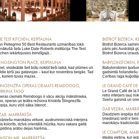
HE TEST KITCHEN, KEIPTAUNA
BISTROT BIZERCA, 
n Pellegrino 50 Best Restaurants uzmanības lokā
Bistrot Bizerca saimni
nākušā šefa Luke Dale-Roberts institūcija The Test
pāris pēc Austrālijā 
tchen iekārtojusies trendīgajā...
Bistrot Bizerca izraudzī
ENGSINGTON PLACE, KEIPTAUNA
BABYLONSTOREN, P
iet, visideālāk šeit būtu nokļūt tieši laikā, kad plūmes un
Babylonstoren īpašums
ldie ķirši jau gatavojas – kaut kur novembra beigās. Tad
gadsimtā holandiešu 
e, kuriem tuvas mazas...
Cerības raga kuģotāji
LINGENZĪFA OPERAS CIEMATS REMDOOGO,
LE GRAND CAFÉ DE
Le Grand Café de la Po
URKINA FASO
retro interjers ļauj no
eras ciemats Remdoogo ir vācu akciju mākslinieka,
Sveču gaismā un orien
no, operas un teātra režsiora Kristofa Šlingnezīfa
opija, kuru viņš sāka īstenot...
DAR VEDRA, MARR
Daudziem iespēja dzī
ZAR, MARRĀKEŠA
(medinas) sirdī ir lie
bāniešu-marokāņu virtuve, austrumnieciskā interjera
marokāņu tradicionālā
ila kolorīts, dzīvā orientālā mūzika, kuru vakara gaitā
pildina arābu dejas harēma...
LE COMPTOIR, MAR
Ideāla vietiņa, kur ie
AISON MK, MARRĀKEŠA