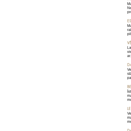
Ma
Ne
pr
E
Ma
ra
pi
V
La
vi
ar.
D
Ve
st
pa
B
Īs
ma
mo
L
Ve
ma
mo
D