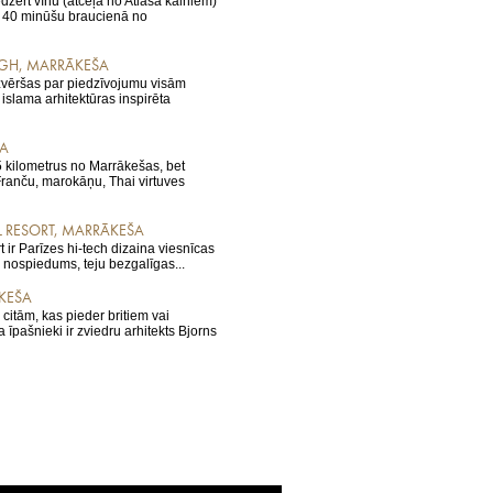
iedzert vīnu (atceļā no Atlasa kalniem)
. 40 minūšu braucienā no
AGH, MARRĀKEŠA
izvēršas par piedzīvojumu visām
slama arhitektūras inspirēta
ŠA
 kilometrus no Marrākešas, bet
 Franču, marokāņu, Thai virtuves
 RESORT, MARRĀKEŠA
 ir Parīzes hi-tech dizaina viesnīcas
u nospiedums, teju bezgalīgas...
ĀKEŠA
citām, kas pieder britiem vai
 īpašnieki ir zviedru arhitekts Bjorns