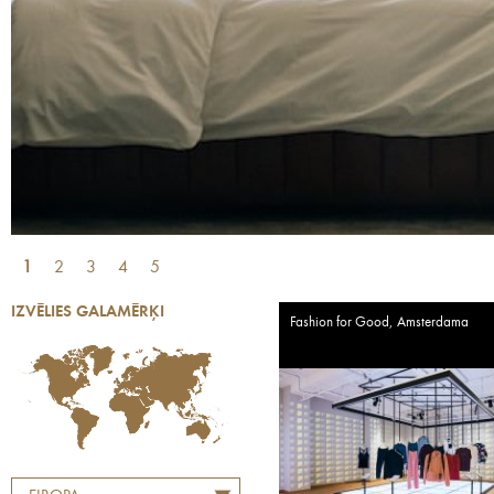
1
2
3
4
5
IZVĒLIES GALAMĒRĶI
Fashion for Good, Amsterdama