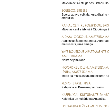
Mākslinieciski stilīgs sešu istabu B
SOLEBOX, BRISELE
Sporta apavu veikals, kura dizainu
atribūtika
KANAL-CENTRE POMPIDOU, BRIS
Mākslas centrs izbijušā Citroën gar
A'DAM LOOKOUT, AMSTERDAM
Augstākās šūpoles Eiropā. Adrenalīn
metrus virs jūras līmeņa
YAYS BOUTIQUE APARTAMENTS 
AMSTERDAMA
Nakts ceļamkrānā
NOORD/ZUIDLIJN. AMSTERDAM
LĪNIJA, AMSTERDAMA
Metro kā mākslas un arhitektūras g
RESTO TERASE, RĪGA
Kafejnīca ar Ķīšezera panorāmu
KAFEJNĪCA - KULTŪRAS TELPA AU
Kafejnīca un kultūrtelpa Autentika
FRENANDA LEŽĒRA MUZEJS, BIOT