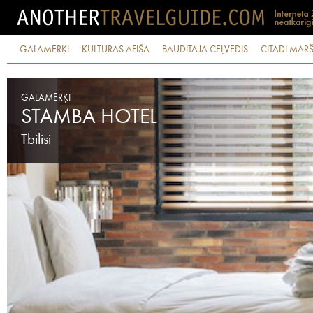
GALAMĒRĶI
KULTŪRAS AFIŠA
BAUDĪTĀJA CEĻVEDIS
CITĀDI MARŠ
GALAMĒRĶI
STAMBA HOTEL
Tbilisi