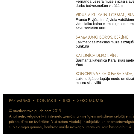
Fernanda Ležēra muzejs īpaši slave
darbu iedvesmotām vitrāžām
VIDUSLAIKU KALNU CIEMATI, FR
Franču Rivjēra ir mājvieta vairāki
viduslaiku kalnu ciematu, no kuriem
savu senlaiku auru
SAMMLUNG BOROS, BERLĪNE
Laikmetīgās mākslas muzejs izbijušā
bunkurā
KAFEJNĪCA DEPOT, VĪNE
Šarmanta kafejnīca Karaliskās mēbe
Vīnē
KONCEPTA VEIKALS EMBAIXADA,
Laikmetīgā portugāļu mode un dizai
mauru stila villā
PAR MUMS
•
KONTAKTI
•
RSS
•
SEKO MUMS:
© anothertravelguide.com 2015
Anothertravelguide.lv ir interneta žurnāls laikmetīgiem mūsdienu ceļotājiem. Vi
pārbaudītas un izvērtētas. Visi autoru viedokļi ir subjektīvi un anothertravel
subjektīvajai gaumei, konkrētā mirkļa noskaņojumam vai kaut kas tajā būtiski ma