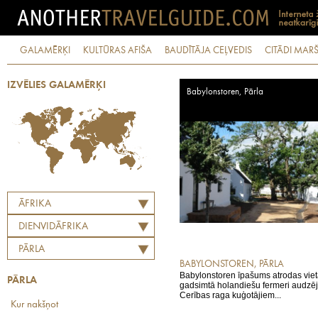
GALAMĒRĶI
KULTŪRAS AFIŠA
BAUDĪTĀJA CEĻVEDIS
CITĀDI MARŠ
IZVĒLIES GALAMĒRĶI
Babylonstoren, Pārla
ĀFRIKA
DIENVIDĀFRIKA
PĀRLA
BABYLONSTOREN, PĀRLA
Babylonstoren īpašums atrodas vietā
PĀRLA
gadsimtā holandiešu fermeri audzēj
Cerības raga kuģotājiem...
Kur nakšņot