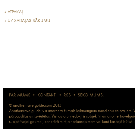
« ATPAKAĻ
« UZ SADAĻAS SĀKUMU
PAR MUMS
•
KONTAKTI
•
RSS
•
SEKO MUMS:
© anothertravelguide.com 2015
Anothertravelguide.lv ir interneta žurnāls laikmetīgiem mūsdienu ceļotājiem. Vi
pārbaudītas un izvērtētas. Visi autoru viedokļi ir subjektīvi un anothertravel
subjektīvajai gaumei, konkrētā mirkļa noskaņojumam vai kaut kas tajā būtiski ma