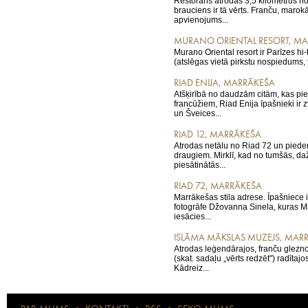
Restorāns atrodas 3,5 kilometrus n
brauciens ir tā vērts. Franču, marok
apvienojums...
MURANO ORIENTAL RESORT, M
Murano Oriental resort ir Parīzes hi
(atslēgas vietā pirkstu nospiedums, 
RIAD ENIJA, MARRĀKEŠA
Atšķirībā no daudzām citām, kas pie
francūžiem, Riad Enija īpašnieki ir z
un Šveices...
RIAD 12, MARRĀKEŠA
Atrodas netālu no Riad 72 un pied
draugiem. Mirklī, kad no tumšās, 
piesātinātās...
RIAD 72, MARRĀKEŠA
Marrākešas stila adrese. Īpašniece i
fotogrāfe Džovanna Sinela, kuras M
iesācies...
ISLĀMA MĀKSLAS MUZEJS, MAR
Atrodas leģendārajos, franču glezn
(skat. sadaļu „vērts redzēt") radītaj
Kādreiz...