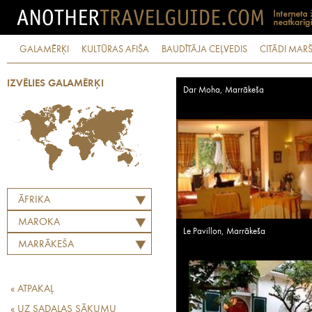
GALAMĒRĶI
KULTŪRAS AFIŠA
BAUDĪTĀJA CEĻVEDIS
CITĀDI MARŠ
IZVĒLIES GALAMĒRĶI
Dar Moha, Marrākeša
ĀFRIKA
MAROKA
Le Pavillon, Marrākeša
MARRĀKEŠA
« ATPAKAĻ
« UZ SADAĻAS SĀKUMU