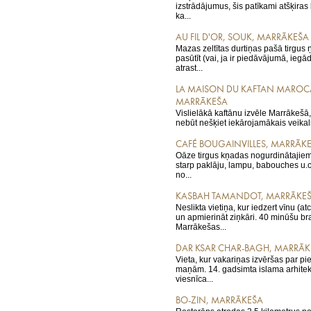
izstrādājumus, šis patīkami atšķiras k
ka...
AU FIL D'OR, SOUK, MARRĀKEŠA
Mazas zeltītas durtiņas pašā tirgus ņ
pasūtīt (vai, ja ir piedāvājumā, iegādā
atrast...
LA MAISON DU KAFTAN MAROCA
MARRĀKEŠA
Vislielākā kaftānu izvēle Marrākešā, 
nebūt nešķiet iekārojamākais veikals 
CAFÉ BOUGAINVILLES, MARRĀK
Oāze tirgus kņadas nogurdinātajiem.
starp paklāju, lampu, babouches u.c.
no...
KASBAH TAMANDOT, MARRĀKE
Neslikta vietiņa, kur iedzert vīnu (a
un apmierināt ziņkāri. 40 minūšu b
Marrākešas...
DAR KSAR CHAR-BAGH, MARRĀK
Vieta, kur vakariņas izvēršas par p
maņām. 14. gadsimta islama arhitekt
viesnīca...
BO-ZIN, MARRĀKEŠA