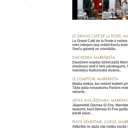
LE GRAND CAFÉ DE LA POSTE, 
Le Grand Café de la Poste ir neliels
retro interjers ļauj nokļūt franču kol
Sveču gaismā un orientālās...
DAR VEDRA, MARRĀKEŠA
Daudziem iespēja dzīvot pašā Marr
(medinas) sirdī ir liels pārsteigums, 
marokāņu tradicionālā dizaina...
LE COMPTOIR, MARRĀKEŠA
Ideāla vietiņa, kur iedzert kokteili 
Tāda paša nosaukuma Parīzes rest
variants...
LIETAS, KAS JĀIZDARA, MARRĀK
Jāapmeklē Djemaa El-Fna. Marrākeš
laukums, kaut Djemaa El-Fna gadīj
pārāk sausi...
PLACE VENDÔME, GUELIZ, MAR
Atšķirībā no daža cita netālu esoša 