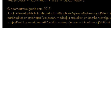
PAR MUMS
•
KONTAKTI
•
RSS
•
SEKO MUMS:
© anothertravelguide.com 2015
Anothertravelguide.lv ir interneta žurnāls laikmetīgiem mūsdienu ceļotājiem. Vi
pārbaudītas un izvērtētas. Visi autoru viedokļi ir subjektīvi un anothertravel
subjektīvajai gaumei, konkrētā mirkļa noskaņojumam vai kaut kas tajā būtiski ma