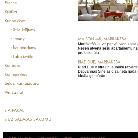
Esence
Kultūra
Kur nakšņot
· Stila krējums
· Trendy
MAISON MK, MARRĀKEŠA
Marrākešā kļuvis par vēl vienu stila
· Īsts atradums
Nesen atvērtā sešu apartamentu ri
profesionālu...
· Laba izvēle
RIAD DUE, MARRĀKEŠA
Kur paēst
Riad Due ir otra un jaunākā (atvērt
Džovannas Sinelas dizainētā riada (
Kur iepirkties
ideāla glemūrām...
Lietas, kas jāizdara
Vērts zināt
« ATPAKAĻ
« UZ SADAĻAS SĀKUMU