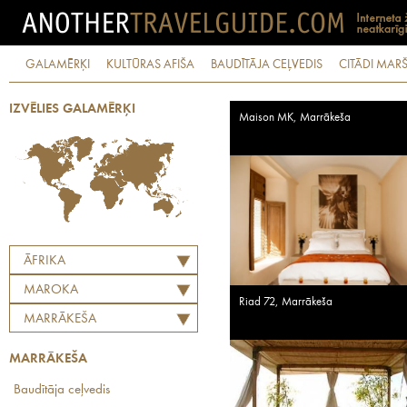
GALAMĒRĶI
KULTŪRAS AFIŠA
BAUDĪTĀJA CEĻVEDIS
CITĀDI MARŠ
IZVĒLIES GALAMĒRĶI
Maison MK, Marrākeša
ĀFRIKA
MAROKA
Riad 72, Marrākeša
MARRĀKEŠA
MARRĀKEŠA
Baudītāja ceļvedis