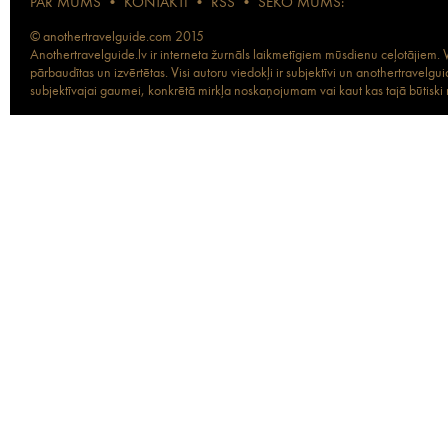
PAR MUMS
•
KONTAKTI
•
RSS
•
SEKO MUMS:
© anothertravelguide.com 2015
Anothertravelguide.lv ir interneta žurnāls laikmetīgiem mūsdienu ceļotājiem. Vi
pārbaudītas un izvērtētas. Visi autoru viedokļi ir subjektīvi un anothertravel
subjektīvajai gaumei, konkrētā mirkļa noskaņojumam vai kaut kas tajā būtiski ma