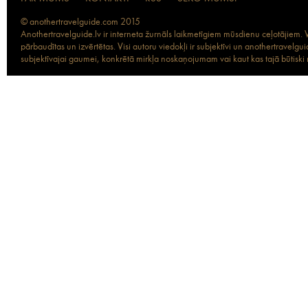
© anothertravelguide.com 2015
Anothertravelguide.lv ir interneta žurnāls laikmetīgiem mūsdienu ceļotājiem. Vi
pārbaudītas un izvērtētas. Visi autoru viedokļi ir subjektīvi un anothertravel
subjektīvajai gaumei, konkrētā mirkļa noskaņojumam vai kaut kas tajā būtiski ma