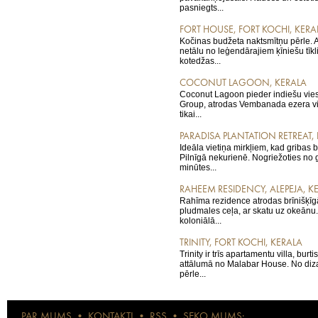
pasniegts...
FORT HOUSE, FORT KOCHI, KERA
Kočinas budžeta naktsmītņu pērle. 
netālu no leģendārajiem ķīniešu tīk
kotedžas...
COCONUT LAGOON, KERALA
Coconut Lagoon pieder indiešu vie
Group, atrodas Vembanada ezera vid
tikai...
PARADISA PLANTATION RETREAT, 
Ideāla vietiņa mirkļiem, kad gribas 
Pilnīgā nekurienē. Nogriežoties no 
minūtes...
RAHEEM RESIDENCY, ALEPEJA, K
Rahīma rezidence atrodas brīnišķīgā
pludmales ceļa, ar skatu uz okeānu.
koloniālā...
TRINITY, FORT KOCHI, KERALA
Trinity ir trīs apartamentu villa, burt
attālumā no Malabar House. No diza
pērle...
PAR MUMS
•
KONTAKTI
•
RSS
•
SEKO MUMS: