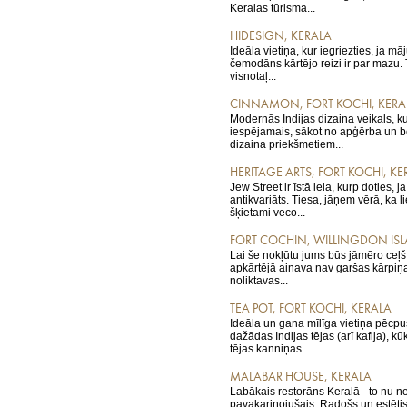
Keralas tūrisma...
HIDESIGN, KERALA
Ideāla vietiņa, kur iegriezties, ja m
čemodāns kārtējo reizi ir par mazu
visnotaļ...
CINNAMON, FORT KOCHI, KERA
Modernās Indijas dizaina veikals, k
iespējamais, sākot no apģērba un b
dizaina priekšmetiem...
HERITAGE ARTS, FORT KOCHI, KE
Jew Street ir īstā iela, kurp doties, j
antikvariāts. Tiesa, jāņem vērā, ka l
šķietami veco...
FORT COCHIN, WILLINGDON ISL
Lai še nokļūtu jums būs jāmēro ceļš 
apkārtējā ainava nav garšas kārpiņa
noliktavas...
TEA POT, FORT KOCHI, KERALA
Ideāla un gana mīlīga vietiņa pēcpu
dažādas Indijas tējas (arī kafija), 
tējas kanniņas...
MALABAR HOUSE, KERALA
Labākais restorāns Keralā - to nu 
pavakariņojušais. Radošs un estēti