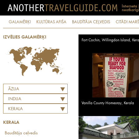
GALAMĒRĶI
KULTŪRAS AFIŠA
BAUDĪTĀJA CEĻVEDIS
CITĀDI MARŠ
IZVĒLIES GALAMĒRĶI
Fort Cochin, Willingdon Island, Ker
ĀZIJA
INDIJA
Vanilla County Homestay, Kerala
KERALA
KERALA
Baudītāja ceļvedis