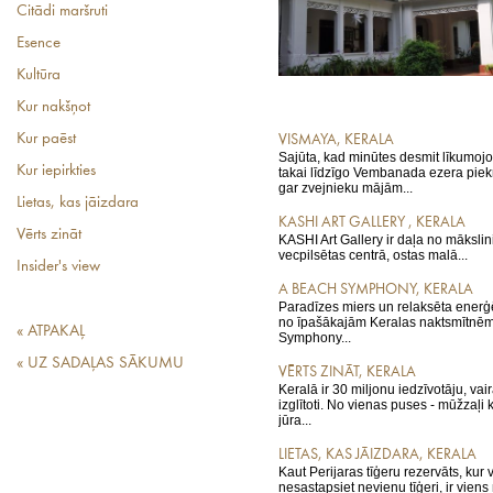
Citādi maršruti
Esence
Kultūra
Kur nakšņot
Kur paēst
VISMAYA, KERALA
Sajūta, kad minūtes desmit līkumojot
Kur iepirkties
takai līdzīgo Vembanada ezera piek
gar zvejnieku mājām...
Lietas, kas jāizdara
KASHI ART GALLERY , KERALA
Vērts zināt
KASHI Art Gallery ir daļa no māksli
vecpilsētas centrā, ostas malā...
Insider's view
A BEACH SYMPHONY, KERALA
Paradīzes miers un relaksēta enerģē
no īpašākajām Keralas naktsmītnēm
« ATPAKAĻ
Symphony...
« UZ SADAĻAS SĀKUMU
VĒRTS ZINĀT, KERALA
Keralā ir 30 miljonu iedzīvotāju, vai
izglītoti. No vienas puses - mūžzaļi 
jūra...
LIETAS, KAS JĀIZDARA, KERALA
Kaut Perijaras tīģeru rezervāts, kur 
nesastapsiet nevienu tīģeri, ir viens