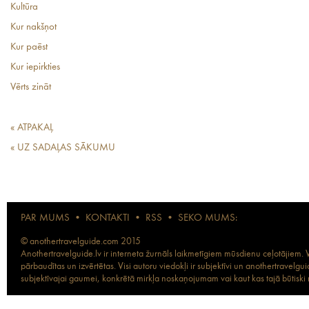
Kultūra
Kur nakšņot
Kur paēst
Kur iepirkties
Vērts zināt
« ATPAKAĻ
« UZ SADAĻAS SĀKUMU
PAR MUMS
•
KONTAKTI
•
RSS
•
SEKO MUMS:
© anothertravelguide.com 2015
Anothertravelguide.lv ir interneta žurnāls laikmetīgiem mūsdienu ceļotājiem. Vi
pārbaudītas un izvērtētas. Visi autoru viedokļi ir subjektīvi un anothertravel
subjektīvajai gaumei, konkrētā mirkļa noskaņojumam vai kaut kas tajā būtiski ma