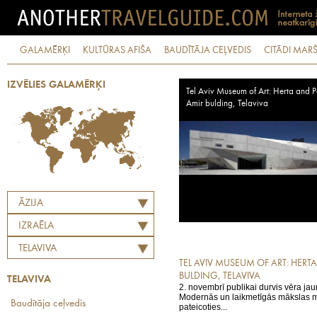
GALAMĒRĶI
KULTŪRAS AFIŠA
BAUDĪTĀJA CEĻVEDIS
CITĀDI MARŠ
IZVĒLIES GALAMĒRĶI
Tel Aviv Museum of Art: Herta and P
Amir bulding, Telaviva
ĀZIJA
IZRAĒLA
TELAVIVA
TEL AVIV MUSEUM OF ART: HERT
BULDING, TELAVIVA
TELAVIVA
2. novembrī publikai durvis vēra ja
Modernās un laikmetīgās mākslas mu
Baudītāja ceļvedis
pateicoties...