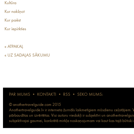
Kultūra
Kur nakšņot
Kur paēst
Kur iepirkties
« ATPAKAĻ
« UZ SADAĻAS SĀKUMU
PAR MUMS
•
KONTAKTI
•
RSS
•
SEKO MUMS:
© anothertravelguide.com 2015
Anothertravelguide.lv ir interneta žurnāls laikmetīgiem mūsdienu ceļotājiem. Vi
pārbaudītas un izvērtētas. Visi autoru viedokļi ir subjektīvi un anothertravel
subjektīvajai gaumei, konkrētā mirkļa noskaņojumam vai kaut kas tajā būtiski ma