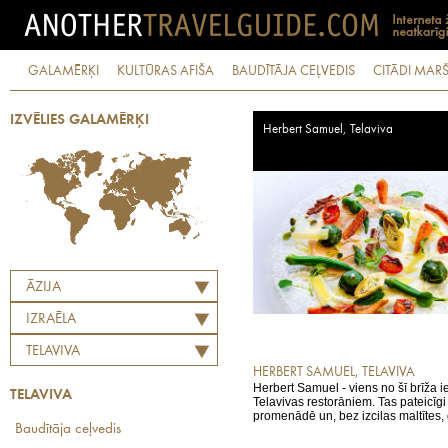
GALAMĒRĶI
KULTŪRAS AFIŠA
BAUDĪTĀJA CEĻVEDIS
CITĀDI MARŠ
IZVĒLIES GALAMĒRĶI
Herbert Samuel, Telaviva
ĀZIJA
IZRAĒLA
TELAVIVA
HERBERT SAMUEL, TELAVIVA
Herbert Samuel - viens no šī brīža i
TELAVIVA
Telavivas restorāniem. Tas pateicīgi 
promenādē un, bez izcilas maltītes, d
Baudītāja ceļvedis