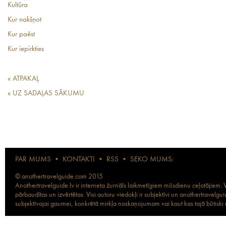
Kultūra
Kur nakšņot
Kur paēst
Kur iepirkties
« ATPAKAĻ
« UZ SADAĻAS SĀKUMU
PAR MUMS
•
KONTAKTI
•
RSS
•
SEKO MUMS:
© anothertravelguide.com 2015
Anothertravelguide.lv ir interneta žurnāls laikmetīgiem mūsdienu ceļotājiem. Vi
pārbaudītas un izvērtētas. Visi autoru viedokļi ir subjektīvi un anothertravel
subjektīvajai gaumei, konkrētā mirkļa noskaņojumam vai kaut kas tajā būtiski ma