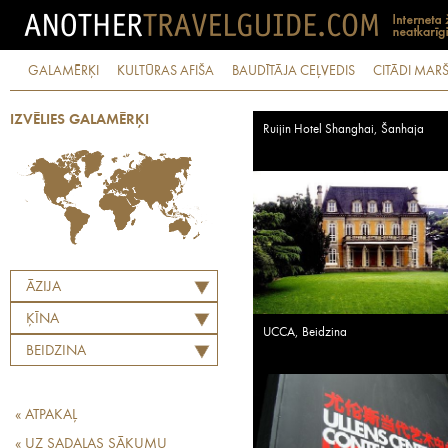
GALAMĒRĶI
KULTŪRAS AFIŠA
BAUDĪTĀJA CEĻVEDIS
CITĀDI MARŠ
IZVĒLIES GALAMĒRĶI
Ruijin Hotel Shanghai, Šanhaja
ĀZIJA
ĶĪNA
UCCA, Beidzina
BEIDZINA
« ATPAKAĻ
« UZ SADAĻAS SĀKUMU