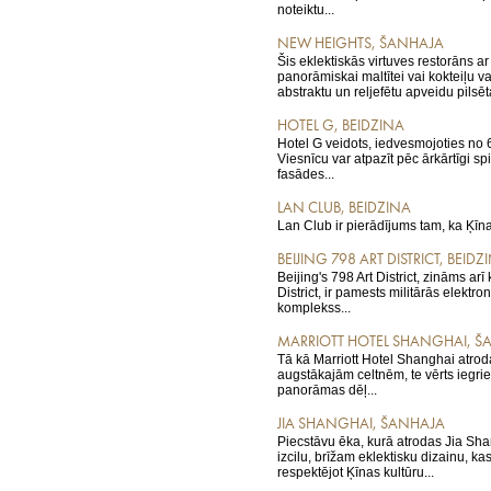
noteiktu...
NEW HEIGHTS, ŠANHAJA
Šis eklektiskās virtuves restorāns ar 
panorāmiskai maltītei vai kokteiļu v
abstraktu un reljefētu apveidu pilsēta
HOTEL G, BEIDZINA
Hotel G veidots, iedvesmojoties no 6
Viesnīcu var atpazīt pēc ārkārtīgi s
fasādes...
LAN CLUB, BEIDZINA
Lan Club ir pierādījums tam, ka Ķīnai
BEIJING 798 ART DISTRICT, BEIDZ
Beijing's 798 Art District, zināms arī
District, ir pamests militārās elektr
komplekss...
MARRIOTT HOTEL SHANGHAI, Š
Tā kā Marriott Hotel Shanghai atro
augstākajām celtnēm, te vērts iegriez
panorāmas dēļ...
JIA SHANGHAI, ŠANHAJA
Piecstāvu ēka, kurā atrodas Jia Sha
izcilu, brīžam eklektisku dizainu, ka
respektējot Ķīnas kultūru...