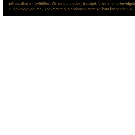
pārbaudītas un izvērtētas. Visi autoru viedokļi ir subjektīvi un anothertravel
subjektīvajai gaumei, konkrētā mirkļa noskaņojumam vai kaut kas tajā būtiski ma