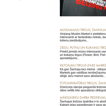
MUSULMAŅU TIRGUS, ŠANHAJA
Xinjiang Muslim Market ir piektdienu
interesants ar fantastisku riekstu, 
ēdienu piedāvājumu...
ZIEDU, PUTNU UN KUKAIŅU TIR
Priekš pirmās reizes interesants var
un kukaiņu tirgus (Flower, Bird, Fis
apmeklējums...
VILTOJUMU TIRGUS (FAKE MARK
Kā gan Šanhaja bez melnā - viltojum
Markets gan valdības ierobežojumu d
slēgti, taču mainot savu atrašanās...
FOTOAPARATŪRAS TIRGUS, ŠAN
Dzelzceļa stacijai piegulošā tirdzni
stāvs veltīts foto aparatūras sīktirgot
MĀKSLINIEKU DARBA PIEDERUMU
Šanhajas tirdziņu īpatnība ir to atra
Katram ielas pavedienam ir sava speci