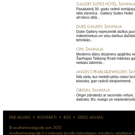
GALLERY SUITES HOTEL, ŠANHAJ
Pasakainā 30. gadu celtnē iemājoju
stila viesnīca - Gallery Suites Hotel
art deco stilā...
DUKE GALLERY, ŠANHAJA
Duke Gallery reprezentē atzītus jau
māksliniekus un viņu darbus dažādo
tehnikās...
CPH, ŠANHAJA
Moderns dāņu dizaineru apģērbu veik
Šanhajas Taikang Road mākslas gal
veikalu labirintu...
ANGEL’S PEARLS&JEWELLERY, Š
Īstā vieta, kur meklēt pērļu rotas! Izc
klasisks, gan radoši eksperimenti...
ORIGIN, ŠANHAJA
Origin pārsteidz ar sezonālo virtuvi,
dabisks, tīrs, svaigs un nepiesārņots.
PAR MUMS
•
KONTAKTI
•
RSS
•
SEKO MUMS:
© anothertravelguide.com 2015
Anothertravelguide.lv ir interneta žurnāls laikmetīgiem mūsdienu ceļotājiem. Vi