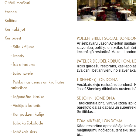
Citādi maršruti
Esence
Kultūra
Kur nakšņot
Kur paēst
POLLEN STREET SOCIAL, LONDO
Ar šefpavāru Jason Atherton sastapo
· Stila krējums
slavenību, politiķu un izcilas kulinār
iecienītajā restorānā Maze - London
· Trendy
L’ATELIER DE JOËL ROBUCHON,
· Īsts atradums
Izcils gardēžu restorāns, kas lepoja
zvaigzni, bet arī vienu no slavenākaj
· Laba izvēle
J. SHEEKEY, LONDONA
· Patīkamas cenas un kvalitātes
Vecākais zivju restorāns Londonā. N
attiecības
Josef Sheekey dibinātais austeru bā
· Leģendāra klasika
ST. JOHN, LONDONA
Tradicionāla britu virtuve izcilā izp
· Vietējais kolorīts
pāreļļoto gaļas gabalu un supertrek
Smitfīldas...
· Kur padzert kafiju
TOM AIKENS, LONDONA
· Labākā šokolāde
Kāda restorāna apmeklētāja iesūdz
mēģinājumu nočiept autentisku sudr
· Labākais siers
ar...