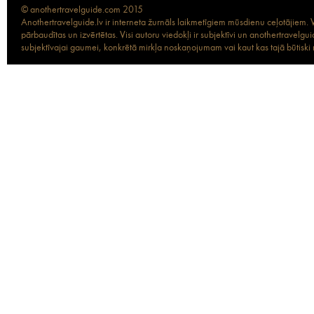
© anothertravelguide.com 2015
Anothertravelguide.lv ir interneta žurnāls laikmetīgiem mūsdienu ceļotājiem. Vi
pārbaudītas un izvērtētas. Visi autoru viedokļi ir subjektīvi un anothertravel
subjektīvajai gaumei, konkrētā mirkļa noskaņojumam vai kaut kas tajā būtiski ma