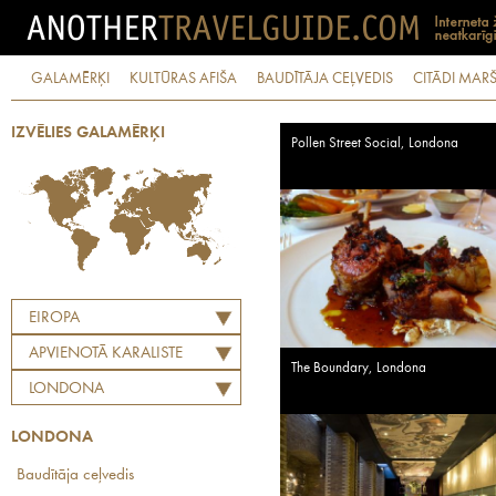
GALAMĒRĶI
KULTŪRAS AFIŠA
BAUDĪTĀJA CEĻVEDIS
CITĀDI MARŠ
IZVĒLIES GALAMĒRĶI
Pollen Street Social, Londona
EIROPA
APVIENOTĀ KARALISTE
The Boundary, Londona
LONDONA
LONDONA
Baudītāja ceļvedis