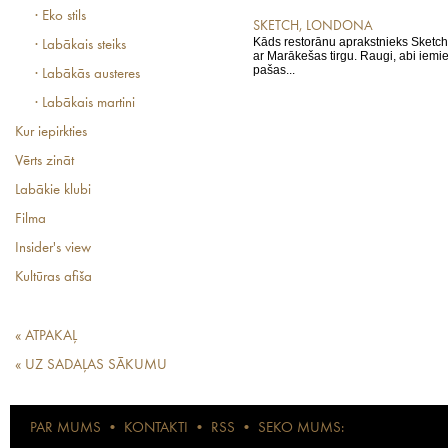
· Eko stils
SKETCH, LONDONA
Kāds restorānu aprakstnieks Sketch
· Labākais steiks
ar Marākešas tirgu. Raugi, abi iemie
pašas...
· Labākās austeres
· Labākais martini
Kur iepirkties
Vērts zināt
Labākie klubi
Filma
Insider's view
Kultūras afiša
« ATPAKAĻ
« UZ SADAĻAS SĀKUMU
PAR MUMS
•
KONTAKTI
•
RSS
•
SEKO MUMS: