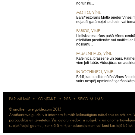
no tūristu...
MOTTO, VĪNE
Bārs/restorāns Motto pieder Vīnes mu
nejauši garāmejot te diezin vai iemal
FABIOS, VĪNE
Lielisks restorāns pašā Vīnes centrā
oficiālām pusdienām vai maltītei ar
noskaņu...
PALMENHAUS, VĪNE
Kafejnīca, brasserie un bārs. Palm
vien ļoti labās Vidusjūras un austrieš
INDOCHINE21, VĪNE
Brīdī, kad tradicionālās Vīnes šnice
vairs nespēj apmierināt garšas kārpi
PAR MUMS
•
KONTAKTI
•
RSS
•
SEKO MUMS:
© anothertravelguide.com 2015
Anothertravelguide.lv ir interneta žurnāls laikmetīgiem mūsdienu ceļotājiem. Vi
pārbaudītas un izvērtētas. Visi autoru viedokļi ir subjektīvi un anothertravel
subjektīvajai gaumei, konkrētā mirkļa noskaņojumam vai kaut kas tajā būtiski ma