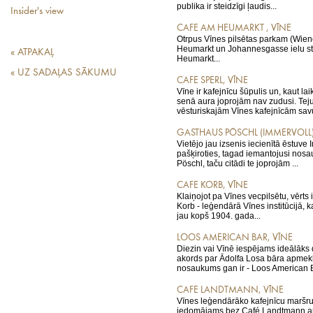
publika ir steidzīgi ļaudis...
Insider's view
CAFE AM HEUMARKT , VĪNE
Otrpus Vīnes pilsētas parkam (Wiene
Heumarkt un Johannesgasse ielu st
« ATPAKAĻ
Heumarkt...
« UZ SADAĻAS SĀKUMU
CAFE SPERL, VĪNE
Vīne ir kafejnīcu šūpulis un, kaut lai
senā aura joprojām nav zudusi. Teju
vēsturiskajām Vīnes kafejnīcām savu
GASTHAUS PÖSCHL (IMMERVOLL)
Vietējo jau izsenis iecienītā ēstuve
pašķiroties, tagad iemantojusi no
Pöschl, taču citādi te joprojām ...
CAFE KORB, VĪNE
Klaiņojot pa Vīnes vecpilsētu, vērts 
Korb - leģendārā Vīnes institūcijā, k
jau kopš 1904. gada...
LOOS AMERICAN BAR, VĪNE
Diezin vai Vīnē iespējams ideālāk
akords par Ādolfa Losa bāra apmekl
nosaukums gan ir - Loos American B
CAFE LANDTMANN, VĪNE
Vīnes leģendārāko kafejnīcu maršrut
iedomājams bez Café Landtmann ap