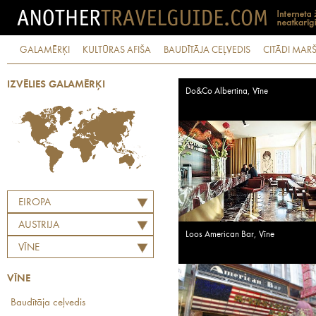
GALAMĒRĶI
KULTŪRAS AFIŠA
BAUDĪTĀJA CEĻVEDIS
CITĀDI MARŠ
IZVĒLIES GALAMĒRĶI
Do&Co Albertina, Vīne
EIROPA
AUSTRIJA
Loos American Bar, Vīne
VĪNE
VĪNE
Baudītāja ceļvedis