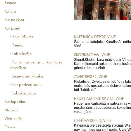
Esence
Kultūra
Kur nakšņot
Kur paēst
· Stila krējums
KAFEJNĪCA DEPOT, VĪNE
Šarmanta kafejnīca Karaliskās mēbe
· Trendy
Vīnē
· Laba izvēle
SKOPIK&LOHN, VĪNE
Skopik&Lohn, kura mājvieta ir Vīne
· Patīkamas cenas un kvalitātes
Karmelitemarkt apkaime, ir restorān
attiecības
griestu dekoru Vīnē...
· Leģendāra klasika
ZWEITBESTER, VĪNE
Piekritīsiet, Zweitbester jeb “otrs lab
· Kur padzert kafiju
mulsinošs nosaukums ēstuvei laikme
būt “labākais”...
· Labākās picas
HEUER AM KARLSPLATZ, VĪNE
Kur iepirkties
Heuer am Karlsplatz ir satikšanās vi
pusdienām, pēcpusdienas kokteilim
Maršruti
vakariņām...
Vērts zināt
CAFÉ WESTEND, VĪNE
Kafejnīcā pie dzelzceļa stacijas W
Fitness
nav mainījies jau simt gadu. Café W