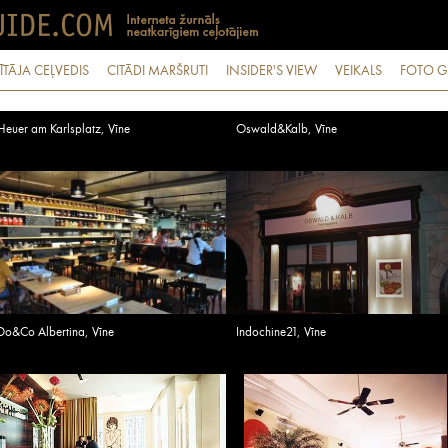
ĪTĀJA CEĻVEDIS
CITĀDI MARŠRUTI
INSIDER'S VIEW
VEIKALS
FOTO G
Heuer am Karlsplatz, Vīne
Oswald&Kalb, Vīne
Do&Co Albertina, Vīne
Indochine21, Vīne