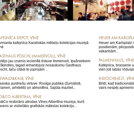
AFEJNĪCA DEPOT, VĪNE
HEUER AM KARLSPLA
rmanta kafejnīca Karaliskās mēbeļu kolekcijas muzejā
Heuer am Karlsplatz i
nē
pusdienām, pēcpusdie
vakariņām...
ASTHAUS PÖSCHL (IMMERVOLL), VĪNE
PALMENHAUS, VĪN
etējo jau izsenis iecienītā ēstuve Immervoll, īpašniekiem
šķiroties, tagad iemantojusi nosaukumu Gasthaus
Kafejnīca, brasserie 
schl, taču citādi te joprojām ...
vien ļoti labās Vidusjū
SWALD&KALB, VĪNE
INDOCHINE21, VĪN
asiska austriešu virtuve. Rosīga publika (žurnālisti,
Brīdī, kad tradicionāl
zaineri, arhitekti) un atmosfēra. Sajūta mazliet...
vairs nespēj apmierin
O&CO ALBERTINA, VĪNE
&Co restorāns atrodas Vīnes Albertīna muzeja, kurš
avens ar vislielāko grafiskās mākslas kolekciju...