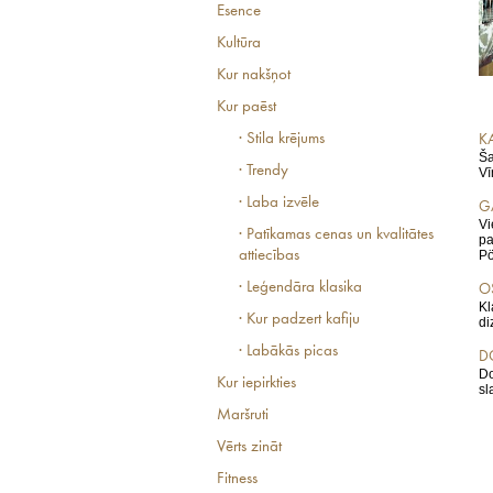
Esence
Kultūra
Kur nakšņot
Kur paēst
· Stila krējums
K
Ša
· Trendy
Vī
· Laba izvēle
G
Vi
· Patīkamas cenas un kvalitātes
pa
attiecības
Pö
· Leģendāra klasika
O
Kl
· Kur padzert kafiju
di
· Labākās picas
D
Do
Kur iepirkties
sl
Maršruti
Vērts zināt
Fitness