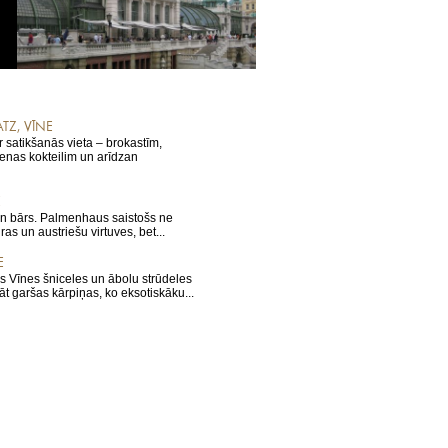
TZ, VĪNE
r satikšanās vieta – brokastīm,
nas kokteilim un arīdzan
E
un bārs. Palmenhaus saistošs ne
ras un austriešu virtuves, bet...
E
ās Vīnes šniceles un ābolu strūdeles
āt garšas kārpiņas, ko eksotiskāku...