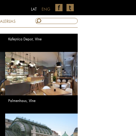
LAT
ENG
ALERIJAS
Kafejnīca Depot, Vīne
Palmenhaus, Vīne