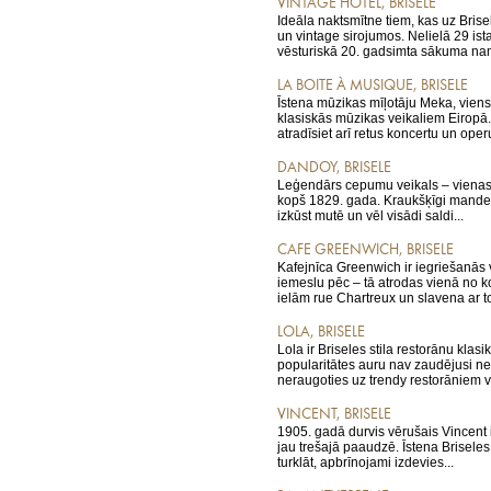
VINTAGE HOTEL, BRISELE
Ideāla naktsmītne tiem, kas uz Brise
un vintage sirojumos. Nelielā 29 ist
vēsturiskā 20. gadsimta sākuma nam
LA BOITE À MUSIQUE, BRISELE
Īstena mūzikas mīļotāju Meka, viens
klasiskās mūzikas veikaliem Eiropā. 
atradīsiet arī retus koncertu un operu
DANDOY, BRISELE
Leģendārs cepumu veikals – viena
kopš 1829. gada. Kraukšķīgi mandeļu
izkūst mutē un vēl visādi saldi...
CAFE GREENWICH, BRISELE
Kafejnīca Greenwich ir iegriešanās 
iemeslu pēc – tā atrodas vienā no k
ielām rue Chartreux un slavena ar to
LOLA, BRISELE
Lola ir Briseles stila restorānu klasi
popularitātes auru nav zaudējusi ne
neraugoties uz trendy restorāniem vi
VINCENT, BRISELE
1905. gadā durvis vērušais Vincent 
jau trešajā paaudzē. Īstena Briseles 
turklāt, apbrīnojami izdevies...