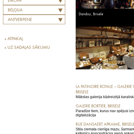
EIROPA
BEĻĢIJA
Dandoy, Brisele
ANTVERPENE
« ATPAKAĻ
« UZ SADAĻAS SĀKUMU
LA PATINOIRE ROYALE – GALERIE 
BRISELE
Mākslas galerija kādreizējā karalisk
GALERIE BORTIER, BRISELE
Paradīze tiem, kurus nav spējusi izn
digitalizācija
RUE DANSAERT APKAIME, BRISEL
Stila ciemata cienīga mazu, šarmant
kafejnīcu koncentrācija vienā apka