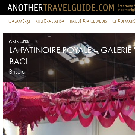
GALAMĒRĶI
KULTŪRAS AFIŠA
BAUDĪTĀJA CEĻVEDIS
CITĀDI MARŠ
GALAMĒRĶI
LA PATINOIRE ROYALE – GALERIE 
BACH
Brisele