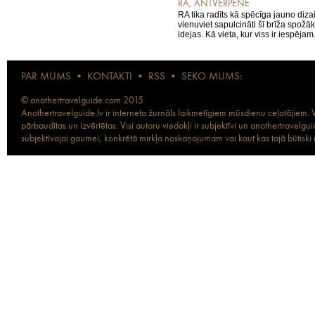
RA, ANTVERPENE
RA tika radīts kā spēcīga jauno diza
vienuviet sapulcināti šī brīža spožāk
idejas. Kā vieta, kur viss ir iespējam.
PAR MUMS
•
KONTAKTI
•
RSS
•
SEKO MUMS:
© anothertravelguide.com 2015
Anothertravelguide.lv ir interneta žurnāls laikmetīgiem mūsdienu ceļotājiem. Vi
pārbaudītas un izvērtētas. Visi autoru viedokļi ir subjektīvi un anothertravel
subjektīvajai gaumei, konkrētā mirkļa noskaņojumam vai kaut kas tajā būtiski ma