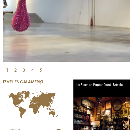
1
2
3
4
5
IZVĒLIES GALAMĒRĶI
La Fleur en Papier Doré, Brisele