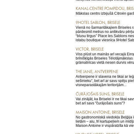
KANAL-CENTRE POMPIDOU, BRIS
Mākslas centrs izbijušā Citroën gar
9HOTEL SABLON, BRISELE
Vienā no šarmantākajiem Briseles r
pārdesmit metrus no antikvāru pērļ
“blusu tirgus” Place les Sablons ne
istabu boutique viesnīca 9Hotel Sabl
VICTOR, BRISELE
Viss plūst un mainās arī vecajā Eir
brīnišķīgās Briseles Tēlotājmāksla
grāmatnīcas vietā nesen durvis vērusi
THE JANE, ANTVERPENE
Antverpene ir slavena ne tikai ar l
sešinieku”, bet arī ar savu spēju pieš
visneparastākajām teritorijām...
ČURĀJOŠAIS SUNS, BRISELE
Vai zinājāt, ka Briselei ir ne tikai sav
bet arī savs "čurājošais suns"?
MAISON ANTOINE, BRISELE
No gastronomiskā viedokļa Beļģija i
lietām – alu, frī kartupeļiem un mīd
Maison Antoine ir vispāratzīta kā viet