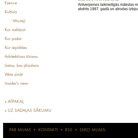
Esence
Antverpenes laikmetīgās mākslas m
atvērts 1987. gadā un atrodas izbiju
Kultūra
· Muzeji
Kur nakšņot
Kur paēst
Kur iepirkties
Arhitektūras tūrisms
Lietas, kas jāizdara
Vērts zināt
Insider's view
« ATPAKAĻ
« UZ SADAĻAS SĀKUMU
PAR MUMS
•
KONTAKTI
•
RSS
•
SEKO MUMS: