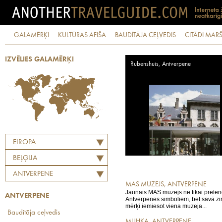
GALAMĒRĶI
KULTŪRAS AFIŠA
BAUDĪTĀJA CEĻVEDIS
CITĀDI MARŠ
IZVĒLIES GALAMĒRĶI
Rubenshuis, Antverpene
EIROPA
BEĻĢIJA
ANTVERPENE
MAS MUZEJS, ANTVERPENE
Jaunais MAS muzejs ne tikai preten
ANTVERPENE
Antverpenes simboliem, bet savā zi
mērķi iemiesot viena muzeja...
Baudītāja ceļvedis
MUHKA, ANTVERPENE