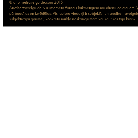
© anothertravelguide.com 2015
Anothertravelguide.lv ir interneta žurnāls laikmetīgiem mūsdienu ceļotājiem. Vi
pārbaudītas un izvērtētas. Visi autoru viedokļi ir subjektīvi un anothertravel
subjektīvajai gaumei, konkrētā mirkļa noskaņojumam vai kaut kas tajā būtiski ma