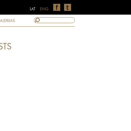
LAT
ENG
ALERIJAS
STS