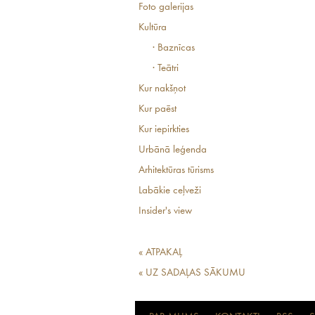
Foto galerijas
Kultūra
· Baznīcas
· Teātri
Kur nakšņot
Kur paēst
Kur iepirkties
Urbānā leģenda
Arhitektūras tūrisms
Labākie ceļveži
Insider's view
« ATPAKAĻ
« UZ SADAĻAS SĀKUMU