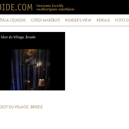
ĪTĀJA CEĻVEDIS
CITĀDI MARŠRUTI
INSIDER'S VIEW
VEIKALS
FOTO G
L'Idiot du Village, Brisele
IDIOT DU VILLAGE, BRISELE