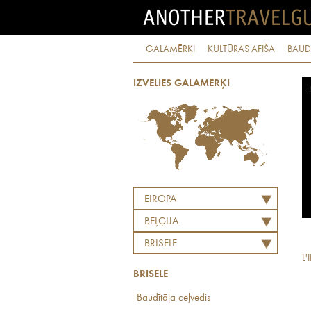
GALAMĒRĶI
KULTŪRAS AFIŠA
BAUD
IZVĒLIES GALAMĒRĶI
EIROPA
BEĻĢIJA
BRISELE
L'
BRISELE
Baudītāja ceļvedis