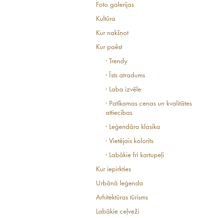
Foto galerijas
Kultūra
Kur nakšņot
Kur paēst
· Trendy
· Īsts atradums
· Laba izvēle
· Patīkamas cenas un kvalitātes
attiecības
· Leģendāra klasika
· Vietējais kolorīts
· Labākie frī kartupeļi
Kur iepirkties
Urbānā leģenda
Arhitektūras tūrisms
Labākie ceļveži