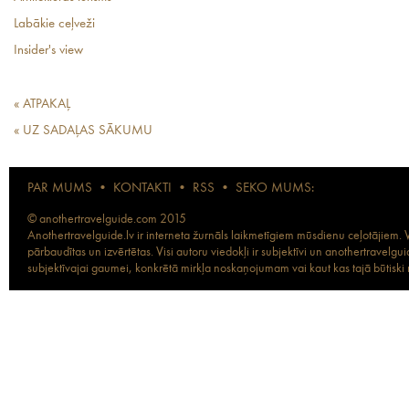
Labākie ceļveži
Insider's view
« ATPAKAĻ
« UZ SADAĻAS SĀKUMU
PAR MUMS
•
KONTAKTI
•
RSS
•
SEKO MUMS:
© anothertravelguide.com 2015
Anothertravelguide.lv ir interneta žurnāls laikmetīgiem mūsdienu ceļotājiem. Vi
pārbaudītas un izvērtētas. Visi autoru viedokļi ir subjektīvi un anothertravel
subjektīvajai gaumei, konkrētā mirkļa noskaņojumam vai kaut kas tajā būtiski ma