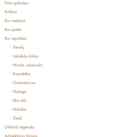
Foto galerijas
Kultūra
Kur nakšņot
Kur paēst
Kur iepirkties
· Trendy
· Labākās kūkas
· Mode, aksesuāri
· Kosmētika
· Grāmatnīcas
· Vintage
· Eko stils
· Mūzika
· Ziedi
Urbānā leģenda
Arhitektūras tūrisms