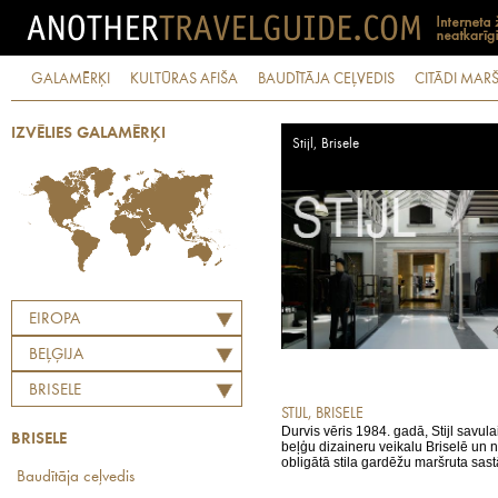
GALAMĒRĶI
KULTŪRAS AFIŠA
BAUDĪTĀJA CEĻVEDIS
CITĀDI MARŠ
IZVĒLIES GALAMĒRĶI
Stijl, Brisele
EIROPA
BEĻĢIJA
BRISELE
STIJL, BRISELE
Durvis vēris 1984. gadā, Stijl savul
BRISELE
beļģu dizaineru veikalu Briselē un n
obligātā stila gardēžu maršruta sast
Baudītāja ceļvedis