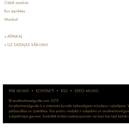
Citādi maršruti
Kur iepirkties
Maršruti
« ATPAKAĻ
« UZ SADAĻAS SĀKUMU
PAR MUMS
•
KONTAKTI
•
RSS
•
SEKO MUMS:
© anothertravelguide.com 2015
Anothertravelguide.lv ir interneta žurnāls laikmetīgiem mūsdienu ceļotājiem. Vi
pārbaudītas un izvērtētas. Visi autoru viedokļi ir subjektīvi un anothertravel
subjektīvajai gaumei, konkrētā mirkļa noskaņojumam vai kaut kas tajā būtiski ma