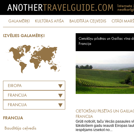
GALAMĒRĶI
KULTŪRAS AFIŠA
BAUDĪTĀJA CEĻVEDIS
CITĀDI MARŠ
IZVĒLIES GALAMĒRĶI
Cietokšņu pilsētas un Gaillac vīna d
Francija
EIROPA
FRANCIJA
FRANCIJA
CIETOKŠŅU PILSĒTAS UN GAILLA
FRANCIJA
FRANCIJA
Grūti noticēt, taču Vecās pasaules v
tūkstošiem gadu ieausti Eiropas lau
Baudītāja ceļvedis
iespējams izsekot no...