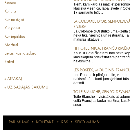
Esence
Tiem, kam kārojas mazliet personis
klasiska viesnīca, laba izvēle ir Co
Kultūra
17 šarmantu b&b...
Kur nakšņot
LA COLOMBE D'OR, SENPOLDEV
RIVJĒRA
Kur paēst
La Colombe d'Or (tulkojumā - zelta d
nekā tikai viesnīca un restorāns. Tā
Kur iepirkties
mākslas skatuve...
Maršruti
HI HOTEL, NICA, FRANČU RIVJĒR
Kaut Hi Hotel šķietami nav nekā kop
Lietas, kas jāizdara
klasiskajiem priekšstatiem par franču
naktsmītne...
Raksti
LES ROSEES, MOUGINS, FRANČU
Les Rosees ir pilnīga idille, viena
« ATPAKAĻ
naktsmītnēm, kurā jums jebkad būs g
desmit...
« UZ SADAĻAS SĀKUMU
TOILE BLANCHE, SENPOLDEVĀNS
Toile Blanche ir visīstākais atradum
celtā Francijas lauku muižiņa, kas 
sešu...
PAR MUMS
•
KONTAKTI
•
RSS
•
SEKO MUMS: