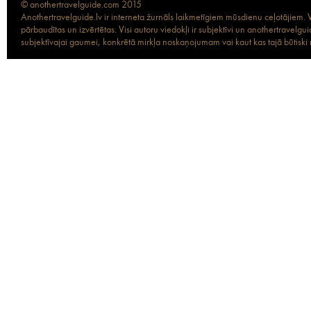
© anothertravelguide.com 2015
Anothertravelguide.lv ir interneta žurnāls laikmetīgiem mūsdienu ceļotājiem. Vi
pārbaudītas un izvērtētas. Visi autoru viedokļi ir subjektīvi un anothertravel
subjektīvajai gaumei, konkrētā mirkļa noskaņojumam vai kaut kas tajā būtiski ma