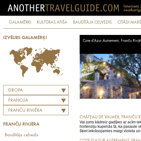
GALAMĒRĶI
KULTŪRAS AFIŠA
BAUDĪTĀJA CEĻVEDIS
CITĀDI MARŠ
IZVĒLIES GALAMĒRĶI
Cote d'Azur Autrement, Franču Rivjē
EIROPA
FRANCIJA
FRANČU RIVJĒRA
CHÂTEAU DE VALMER, FRANČU R
Vai jums kādreiz gadījies ar acīm ie
FRANČU RIVJĒRA
hortenziju kupenās tā, ka pasaule vē
šķiet iekrāsojamies maigi violeta un 
Baudītāja ceļvedis
COTE D'AZUR AUTREMENT, FRAN