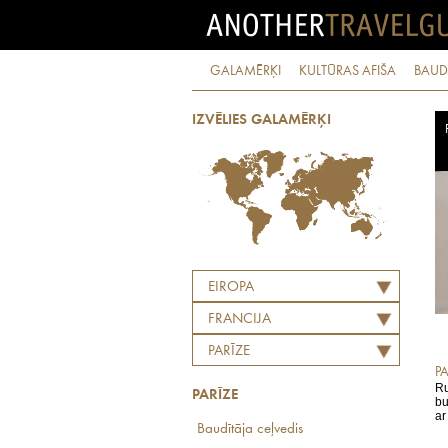
GALAMĒRĶI
KULTŪRAS AFIŠA
BAUD
IZVĒLIES GALAMĒRĶI
EIROPA
FRANCIJA
PARĪZE
P
Ru
PARĪZE
bu
ar
Baudītāja ceļvedis