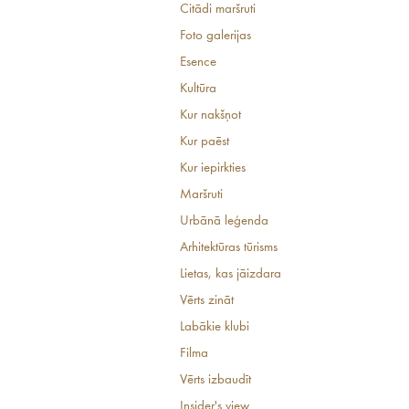
Citādi maršruti
Foto galerijas
Esence
Kultūra
Kur nakšņot
Kur paēst
Kur iepirkties
Maršruti
Urbānā leģenda
Arhitektūras tūrisms
Lietas, kas jāizdara
Vērts zināt
Labākie klubi
Filma
Vērts izbaudīt
Insider's view