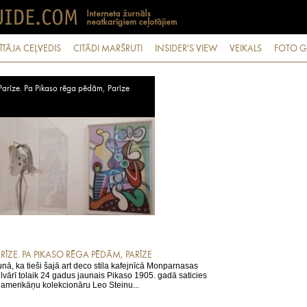
ĪTĀJA CEĻVEDIS
CITĀDI MARŠRUTI
INSIDER'S VIEW
VEIKALS
FOTO G
Parīze. Pa Pikaso rēga pēdām, Parīze
ARĪZE. PA PIKASO RĒGA PĒDĀM, PARĪZE
nā, ka tieši šajā art deco stila kafejnīcā Monparnasas
lvārī tolaik 24 gadus jaunais Pikaso 1905. gadā saticies
 amerikāņu kolekcionāru Leo Steinu...