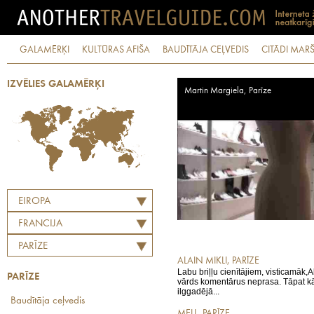
GALAMĒRĶI
KULTŪRAS AFIŠA
BAUDĪTĀJA CEĻVEDIS
CITĀDI MARŠ
IZVĒLIES GALAMĒRĶI
Martin Margiela, Parīze
EIROPA
FRANCIJA
PARĪZE
ALAIN MIKLI, PARĪZE
Labu briļļu cienītājiem, visticamāk,Al
PARĪZE
vārds komentārus neprasa. Tāpat kā
ilggadējā...
Baudītāja ceļvedis
MELL, PARĪZE