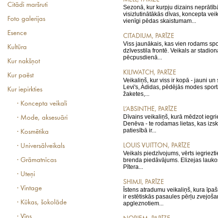
Citādi maršruti
Sezonā, kur kurpju dizains neprātīb
visizlutinātākās dīvas, koncepta veika
Foto galerijas
vienīgi pēdas skaistumam...
Esence
CITADIUM, PARĪZE
Viss jaunākais, kas vien rodams spo
Kultūra
dzīvesstila frontē. Veikals ar stadio
pēcpusdienā...
Kur nakšņot
KILIWATCH, PARĪZE
Kur paēst
Veikaliņš, kur viss ir kopā - jauni 
Levi's, Adidas, pēdējās modes sporta
Kur iepirkties
žaketes,...
· Koncepta veikali
L’ABSINTHE, PARĪZE
Dīvains veikaliņš, kurā mēdzot iegrie
· Mode, aksesuāri
Denēva - te rodamas lietas, kas izsk
patiesībā ir...
· Kosmētika
LOUIS VUITTON, PARĪZE
· Universālveikals
Veikals piedzīvojums, vērts iegrieztie
· Grāmatnīcas
brenda piedāvājums. Elizejas laukos 
Pītera...
· Uteņi
SHIMJI, PARĪZE
· Vintage
Īstens atradumu veikaliņš, kura īpa
ir estētiskās pasaules pērļu zvejoša
· Kūkas, šokolāde
apgleznotiem...
· Vīns