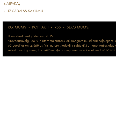
« ATPAKAĻ
« UZ SADAĻAS SĀKUMU
PAR MUMS
•
KONTAKTI
•
RSS
•
SEKO MUMS:
© anothertravelguide.com 2015
Anothertravelguide.lv ir interneta žurnāls laikmetīgiem mūsdienu ceļotājiem. Vi
pārbaudītas un izvērtētas. Visi autoru viedokļi ir subjektīvi un anothertravel
subjektīvajai gaumei, konkrētā mirkļa noskaņojumam vai kaut kas tajā būtiski ma