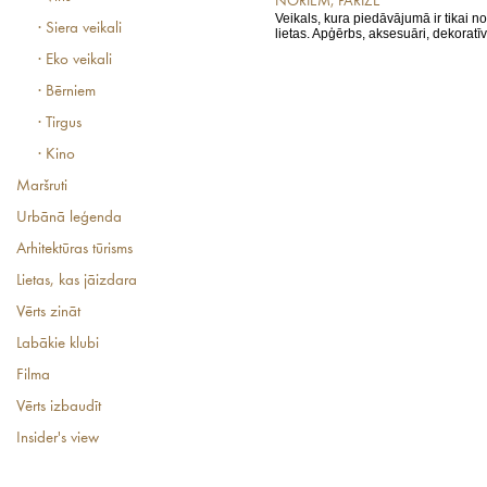
NORIEM, PARĪZE
Veikals, kura piedāvājumā ir tikai 
· Siera veikali
lietas. Apģērbs, aksesuāri, dekoratīv
· Eko veikali
· Bērniem
· Tirgus
· Kino
Maršruti
Urbānā leģenda
Arhitektūras tūrisms
Lietas, kas jāizdara
Vērts zināt
Labākie klubi
Filma
Vērts izbaudīt
Insider's view