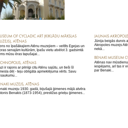
USEUM OF CYCLADIC ART (KIKLĀDU MĀKSLAS
JAUNAIS AKROPOLE
Jūnija beigās durvis 
UZEJS), ATĒNAS
Akropoles muzejs Atē
ens no īpašākajiem Atēnu muzejiem – veltīts Egejas un
nekā...
pras senajām kultūrām, īpašu vietu atvēlot 3. gadsimtā
rms mūsu ēras tapušajai...
BENAKI MUSEUM CU
Atēnas nav mūsdienu a
ECHNOPOLIS, ATĒNAS
iespējams, arī tas ir 
zi ir rajons ar pilnīgi citu Atēnu sajūtu, un tieši šī
par Benaki...
mesla dēļ - teju obligāta apmeklējuma vērts. Savu
saukumu...
ENAKI MUZEJS, ATĒNAS
naki muzeju 1930. gadā, bijušajā ģimenes mājā atvēra
tonis Benakis (1873-1954), prestižas grieķu ģimenes...