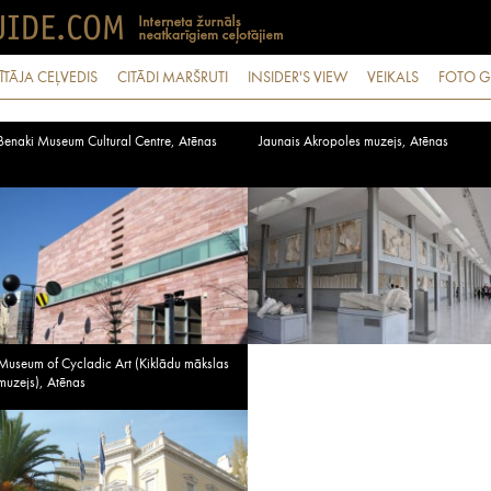
ĪTĀJA CEĻVEDIS
CITĀDI MARŠRUTI
INSIDER'S VIEW
VEIKALS
FOTO G
Benaki Museum Cultural Centre, Atēnas
Jaunais Akropoles muzejs, Atēnas
Museum of Cycladic Art (Kiklādu mākslas
muzejs), Atēnas