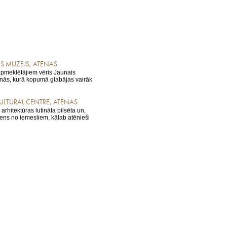
S MUZEJS, ATĒNAS
apmeklētājiem vēris Jaunais
nās, kurā kopumā glabājas vairāk
LTURAL CENTRE, ATĒNAS
rhitektūras lutināta pilsēta un,
viens no iemesliem, kālab atēnieši