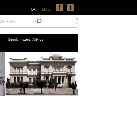
LAT
ENG
ALERIJAS
Benaki muzejs, Atēnas