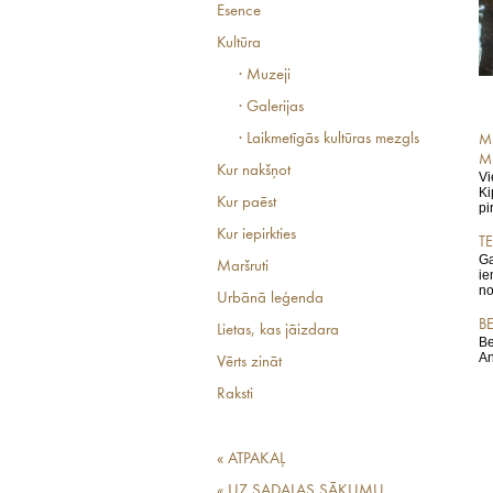
Esence
Kultūra
· Muzeji
· Galerijas
· Laikmetīgās kultūras mezgls
M
M
Kur nakšņot
Vi
Ki
Kur paēst
pi
Kur iepirkties
T
Ga
Maršruti
ie
no
Urbānā leģenda
B
Lietas, kas jāizdara
Be
An
Vērts zināt
Raksti
« ATPAKAĻ
« UZ SADAĻAS SĀKUMU