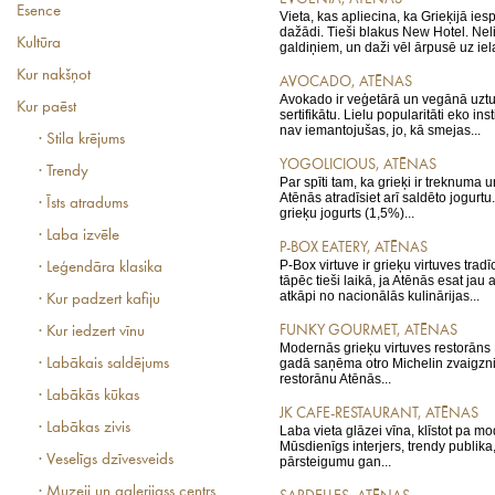
Esence
Vieta, kas apliecina, ka Grieķijā ies
dažādi. Tieši blakus New Hotel. Neli
Kultūra
galdiņiem, un daži vēl ārpusē uz iela
Kur nakšņot
AVOCADO, ATĒNAS
Avokado ir veģetārā un vegānā uztur
Kur paēst
sertifikātu. Lielu popularitāti eko ins
nav iemantojušas, jo, kā smejas...
· Stila krējums
YOGOLICIOUS, ATĒNAS
· Trendy
Par spīti tam, ka grieķi ir treknuma 
Atēnās atradīsiet arī saldēto jogurtu.
· Īsts atradums
grieķu jogurts (1,5%)...
· Laba izvēle
P-BOX EATERY, ATĒNAS
P-Box virtuve ir grieķu virtuves tradīc
· Leģendāra klasika
tāpēc tieši laikā, ja Atēnās esat jau a
atkāpi no nacionālās kulinārijas...
· Kur padzert kafiju
FUNKY GOURMET, ATĒNAS
· Kur iedzert vīnu
Modernās grieķu virtuves restorān
· Labākais saldējums
gadā saņēma otro Michelin zvaigzni,
restorānu Atēnās...
· Labākās kūkas
JK CAFE-RESTAURANT, ATĒNAS
· Labākas zivis
Laba vieta glāzei vīna, klīstot pa m
Mūsdienīgs interjers, trendy publika
· Veselīgs dzīvesveids
pārsteigumu gan...
· Muzeji un galerijass centrs