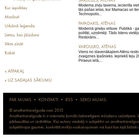
SARDELLES, ATĒNAS
Moderna zivju taverna, iecienīta vie
Kur iepirkties
tās pašas ielas, kur Mamacas un tie
Technopolis...
Maršruti
PAPADAKIS, ATĒNAS
Urbānā leģenda
Modernā grieķu virtuve. Publikā - gal
politiķi, uzņēmēji. Tāds īstens vietēja
Lietas, kas jāizdara
Restorāns...
Vērts zināt
VAROULKO, ATĒNAS
Viens no slavenākajiem Atēnu resto
Raksti
zvaigznes īpašnieks. Iepriekš teju 
Piraeus ielā,...
« ATPAKAĻ
« UZ SADAĻAS SĀKUMU
PAR MUMS
•
KONTAKTI
•
RSS
•
SEKO MUMS:
© anothertravelguide.com 2015
Anothertravelguide.lv ir interneta žurnāls laikmetīgiem mūsdienu ceļotājiem. Vi
pārbaudītas un izvērtētas. Visi autoru viedokļi ir subjektīvi un anothertravel
subjektīvajai gaumei, konkrētā mirkļa noskaņojumam vai kaut kas tajā būtiski ma