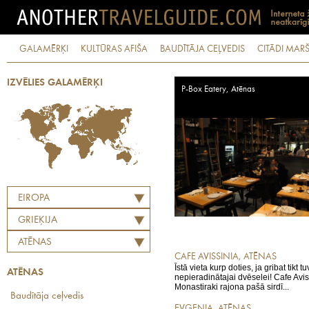
GALAMĒRĶI
KULTŪRAS AFIŠA
BAUDĪTĀJA CEĻVEDIS
CITĀDI MARŠ
IZVĒLIES GALAMĒRĶI
P-Box Eatery, Atēnas
EIROPA
GRIEĶIJA
ATĒNAS
CAFE AVISSINIA, ATĒNAS
Īstā vieta kurp doties, ja gribat tikt 
ATĒNAS
nepieradinātajai dvēselei! Cafe Avis
Monastiraki rajona pašā sirdī...
Baudītāja ceļvedis
EVGENIA, ATĒNAS