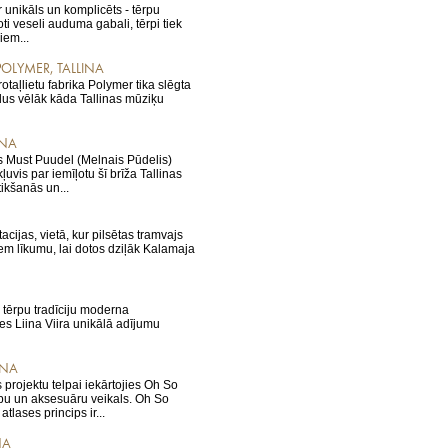
 unikāls un komplicēts - tērpu
ti veseli auduma gabali, tērpi tiek
iem...
OLYMER, TALLINA
taļlietu fabrika Polymer tika slēgta
dus vēlāk kāda Tallinas mūziķu
INA
s Must Puudel (Melnais Pūdelis)
ļuvis par iemīļotu šī brīža Tallinas
tikšanās un...
acijas, vietā, kur pilsētas tramvajs
zņem līkumu, lai dotos dziļāk Kalamaja
as tērpu tradīciju moderna
es Liina Viira unikālā adījumu
INA
projektu telpai iekārtojies Oh So
rbu un aksesuāru veikals. Oh So
tlases princips ir...
NA