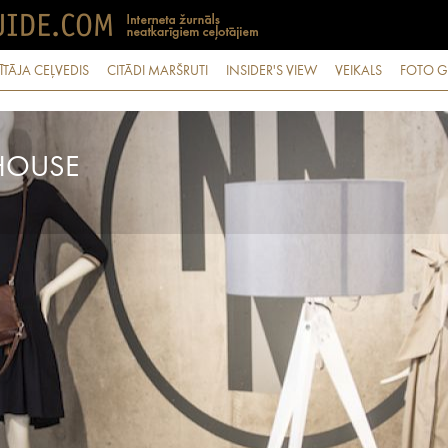
ĪTĀJA CEĻVEDIS
CITĀDI MARŠRUTI
INSIDER'S VIEW
VEIKALS
FOTO G
 HOUSE