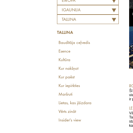
EIROPA
IGAUNIJA
TALLINA
TALLINA
Baudītāja ceļvedis
Esence
Kultūra
Kur nakšņot
Kur paēst
Kur iepirkties
RO
Šī
Maršruti
vi
ir
Lietas, kas jāizdara
LE
Vērts zināt
Vā
Ta
Insider's view
st
ka