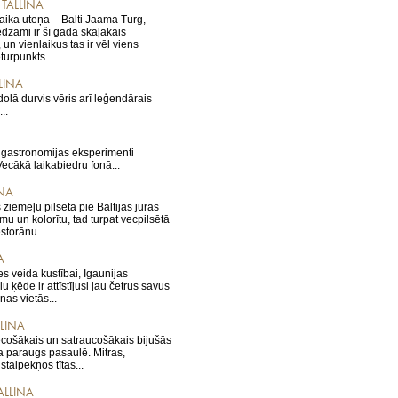
 TALLINA
ika uteņa – Balti Jaama Turg,
edzami ir šī gada skaļākais
 un vienlaikus tas ir vēl viens
turpunkts...
LINA
olā durvis vēris arī leģendārais
..
s gastronomijas eksperimenti
ecākā laikabiedru fonā...
INA
 ziemeļu pilsētā pie Baltijas jūras
umu un kolorītu, tad turpat vecpilsētā
storānu...
A
s veida kustībai, Igaunijas
ķēde ir attīstījusi jau četrus savus
as vietās...
LLINA
iecošākais un satraucošākais bijušās
 paraugs pasaulē. Mitras,
staipekņos tītas...
ALLINA