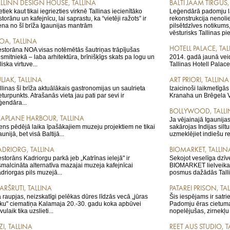
ALLINN DESIGN HOUSE, TALLINA
BALTI JAAM TIRGUS,
etiek kaut tikai iegriezties virknē Tallinas iecienītāko
Leģendārā padomju la
storānu un kafejnīcu, lai saprastu, ka “vietēji ražots” ir
rekonstrukcija nenoli
ena no šī brīža Igaunijas mantrām
pilsētdzīves notikums,
vēsturisks Tallinas pie
OA, TALLINA
HOTELL PALACE, TAL
storāna NOA visas notēmētās šautriņas trāpījušas
smitniekā – laba arhitektūra, brīnišķīgs skats pa logu un
2014. gadā jaunā veid
eliska virtuve...
Tallinas Hotell Palace.
LJAK, TALLINA
ART PRIORI, TALLINA
llinas šī brīža aktuālākais gastronomijas un saulrieta
Izaicinoši laikmetīgā
eturpunkts. Atrašanās vieta jau pati par sevi ir
Kranaha un Brēgela V
ģendāra...
BOLLYWOOD, TALL
EAPLANE HARBOUR, TALLINA
Ja vējainajā Igaunijas
ens pēdējā laika īpašākajiem muzeju projektiem ne tikai
sakārojas Indijas silt
aunijā, bet visā Baltijā...
uzmeklējiet indiešu re
ADRIORG, TALLINA
BIOMARKET, TALLIN
storāns Kadriorgu parkā jeb „Katrīnas ielejā" ir
Sekojot veselīga dzīve
smalcināta alternatīva mazajai muzeja kafejnīcai
BIOMARKET lielveikalu 
driorgas pils muzejā...
posmus dažādās Tallin
ARŠRUTI, TALLINA
PATAREI PRISON, TA
 raupjas, neizskatīgi pelēkas dūres līdzās vecā „jūras
Šis iespējams ir satr
lku" ciematiņa Kalamaja 20.-30. gadu koka apbūvei
Padomju ēras cietuma
vulaik tika uzslieti...
nopelējušas, zirnekļu 
ZI, TALLINA
REET AUS STUDIO, T