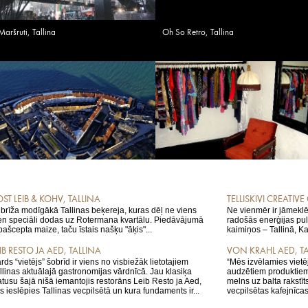
Maršruti, Tallina
Oh So Retro, Tallina
ST LEIB & KOHV, TALLINA
TELLISKIVI CREATIVE 
 brīža modīgākā Tallinas beķereja, kuras dēļ ne viens
Ne vienmēr ir jāmeklē 
en speciāli dodas uz Rotermana kvartālu. Piedāvājumā
radošās enerģijas pu
 pašcepta maize, taču īstais našķu "āķis"...
kaimiņos – Tallinā, Ka
IB RESTO JA AED, TALLINA
VON KRAHL AED, T
rds “vietējs” šobrīd ir viens no visbiežāk lietotajiem
“Mēs izvēlamies viet
llinas aktuālajā gastronomijas vārdnīcā. Jau klasiķa
audzētiem produktiem
atusu šajā nišā iemantojis restorāns Leib Resto ja Aed,
melns uz balta rakstīt
s ieslēpies Tallinas vecpilsētā un kura fundaments ir...
vecpilsētas kafejnīcas.