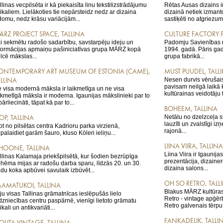
llinas vecpilsēta ir kā piekaisīta linu tekstilizstrādājumu
Rētas Ausas dizains ir
ikaliem. Lielākoties tie nepārsteidz nedz ar dizaina
dizainā netiek izmanto
domu, nedz krāsu variācijām...
sastiķēti no atgriezum
ÄRZ PROJECT SPACE, TALLINA
CULTURE FACTORY P
i sekmētu radošo sadarbību, savstarpēju ideju un
Padomju Savienības ro
formācijas apmaiņu pašiniciatīvas grupa MÄRZ kopā
1994. gadā. Pāris ga
lcē mākslas...
grupa fabrikā...
ONTEMPORARY ART MUSEUM OF ESTONIA (CAME),
MUST PUUDEL, TALL
Nesen durvis vērušai
ALLINA
pavisam neilgā laikā k
 visa modernā māksla ir laikmetīga un ne visa
kultūrainas veidotāju 
ikmetīgā māksla ir moderna. Igaunijas mākslinieki par to
 pārliecināti, tāpat kā par to...
BOHEEM, TALLINA
Netālu no dzelzceļa st
OP, TALLINA
lauzīti un zvalstīgi i
ot no pilsētas centra Kadrioru parka virzienā,
rajonā...
palaidiet garām šauro, kluso Köleri ieliņu...
LIINA VIIRA, TALLINA
-HOONE, TALLINA
Liina Viira ir Igaunij
llinas Kalamaja priekšpilsētā, kur šodien bezrūpīga
prezentācija, dizainer
hēma mijas ar radošu darba sparu, līdzās 20. un 30.
dizaina salons...
du koka apbūvei savulaik izbūvēt...
OH SO RETRO, TALL
AAMATUKOI, TALLINA
Blakus MÄRZ kultūras 
ju visas Tallinas grāmatnīcas ieslēpušās lielo
Retro - vintage apģē
rdzniecības centru paspārnē, vienīgi lietoto grāmatu
Retro galvenais tērpu a
ikali un antikvariāti...
FANKADELIK, TALLI