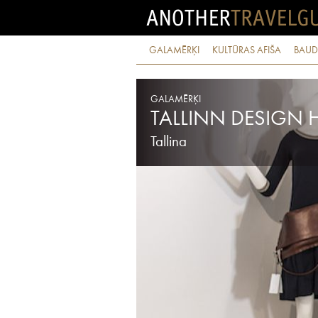
GALAMĒRĶI
KULTŪRAS AFIŠA
BAUD
GALAMĒRĶI
TALLINN DESIGN
Tallina