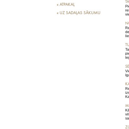
T
« ATPAKAĻ
Pi
re
« UZ SADAĻAS SĀKUMU
vi
N
Re
de
li
TU
Ta
pi
le
S
Vi
Ig
K
Re
iz
Ka
M
Kā
vi
sa
ZI