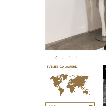
1
2
3
4
5
IZVĒLIES GALAMĒRĶI