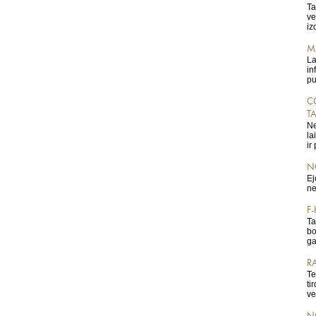
Ta
ve
iz
M
La
in
pu
C
T
Ne
la
ir
N
Ej
ne
F
Ta
bo
ga
R
Te
ti
ve