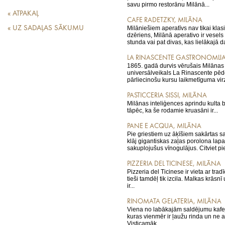
savu pirmo restorānu Milānā...
« ATPAKAĻ
CAFE RADETZKY, MILĀNA
« UZ SADAĻAS SĀKUMU
Milāniešiem aperatīvs nav tikai klas
dzēriens, Milānā aperativo ir vesels r
stunda vai pat divas, kas lielākajā d
LA RINASCENTE GASTRONOMIJA
1865. gadā durvis vērušais Milānas 
universālveikals La Rinascente pēd
pārliecinošu kursu laikmetīguma virz
PASTICCERIA SISSI, MILĀNA
Milānas inteliģences aprindu kulta b
tāpēc, ka še rodamie kruasāni ir...
PANE E ACQUA, MILĀNA
Pie griestiem uz āķīšiem sakārtas s
klāj gigantiskas zaļas porolona lapa
sakuplojušus vīnogulājus. Citviet pie 
PIZZERIA DEL TICINESE, MILĀNA
Pizzeria del Ticinese ir vieta ar trad
tieši tamdēļ tik izcila. Malkas krāsn
ir...
RINOMATA GELATERIA, MILĀNA
Viena no labākajām saldējumu kafej
kuras vienmēr ir ļaužu rinda un ne ad
Visticamāk...