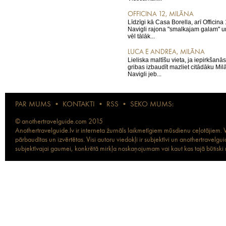
OFFICINA 12, MILĀNA
Līdzīgi kā Casa Borella, arī Officin
Navigli rajona "smalkajam galam" un
vēl tālāk...
LUCA E ANDREA, MILĀNA
Lieliska maltīšu vieta, ja iepirkšan
gribas izbaudīt mazliet citādāku Mil
Navigli jeb...
PAR MUMS
•
KONTAKTI
•
RSS
•
SEKO MUMS:
© anothertravelguide.com 2015
Anothertravelguide.lv ir interneta žurnāls laikmetīgiem mūsdienu ceļotājiem. Vi
pārbaudītas un izvērtētas. Visi autoru viedokļi ir subjektīvi un anothertravel
subjektīvajai gaumei, konkrētā mirkļa noskaņojumam vai kaut kas tajā būtiski ma