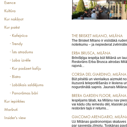
Esence
Kultūra
Kur nakšņot
Kur paēst
· Kafejnīca
THE BRISKET MILANO, MILĀNA
The Brisket Milano ir visīstākā rude
· Trendy
noteikumu – ja nepiederat zvērināti
· Īsts atradums
ERBA BRUSCA, MILĀNA
Brīnišķīga iespēja būt Milānā un lau
· Laba izvēle
Restorāns Erba Brusca atrodas Milā
rajonā...
· Kur padzert kafiju
CORSIA DEL GIARDINO, MILĀNA
· Bistro
Būt pilsētā un vienlaikus aizmukt no p
iluzuorā teleportēšanās ir ikviena 
· Labākais saldējums
nogurdinātā sapnis. Jaunais Milānas 
· Panorāmas bāri
BRERA GARDEN FLOOR, MILĀNA
Iespējams tālab, ka Milānu nav pieņe
Kur iepirkties
vai kādu citu iemeslu dēļ, klasiski 
restorāni tajā ir retums...
Maršruti
GIACOMO ARENGARIO, MILĀN
Insider's view
Uz Milānas gastronomijas skatuves 
par savveida zīmolu, Toskānas pav