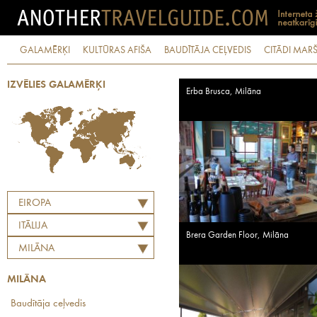
GALAMĒRĶI
KULTŪRAS AFIŠA
BAUDĪTĀJA CEĻVEDIS
CITĀDI MARŠ
IZVĒLIES GALAMĒRĶI
Erba Brusca, Milāna
EIROPA
ITĀLIJA
Brera Garden Floor, Milāna
MILĀNA
MILĀNA
Baudītāja ceļvedis