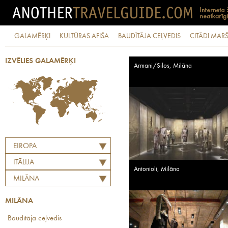
GALAMĒRĶI
KULTŪRAS AFIŠA
BAUDĪTĀJA CEĻVEDIS
CITĀDI MARŠ
IZVĒLIES GALAMĒRĶI
Armani/Silos, Milāna
EIROPA
ITĀLIJA
Antonioli, Milāna
MILĀNA
MILĀNA
Baudītāja ceļvedis