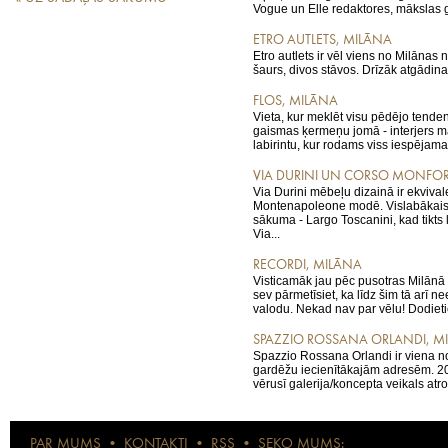
Vogue un Elle redaktores, mākslas g
ETRO AUTLETS, MILĀNA
Etro autlets ir vēl viens no Milāna
šaurs, divos stāvos. Drīzāk atgādi
FLOS, MILĀNA
Vieta, kur meklēt visu pēdējo tende
gaismas ķermeņu jomā - interjers m
labirintu, kur rodams viss iespējamai
VIA DURINI UN CORSO MONFOR
Via Durini mēbeļu dizainā ir ekvival
Montenapoleone modē. Vislabākais 
sākuma - Largo Toscanini, kad tikts 
Via...
RECORDI, MILĀNA
Visticamāk jau pēc pusotras Milānā
sev pārmetīsiet, ka līdz šim tā arī ne
valodu. Nekad nav par vēlu! Dodietie
SPAZZIO ROSSANA ORLANDI, M
Spazzio Rossana Orlandi ir viena n
gardēžu iecienītākajām adresēm. 2
vērusī galerija/koncepta veikals atro
PAR MUMS
•
KONTAKTI
•
RSS
•
SEKO MUMS: