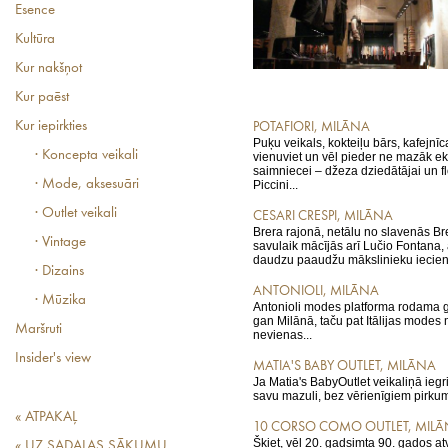
Esence
Kultūra
Kur nakšņot
Kur paēst
Kur iepirkties
POTAFIORI, MILĀNA
Puķu veikals, kokteiļu bārs, kafejnīca
· Koncepta veikali
vienuviet un vēl pieder ne mazāk e
saimniecei – džeza dziedātājai un fl
· Mode, aksesuāri
Piccini...
· Outlet veikali
CESARI CRESPI, MILĀNA
Brera rajonā, netālu no slavenās Br
· Vintage
savulaik mācījās arī Lučio Fontana,
daudzu paaudžu mākslinieku iecienīt
· Dizains
ANTONIOLI, MILĀNA
· Mūzika
Antonioli modes platforma rodama 
gan Milānā, taču pat Itālijas modes 
Maršruti
nevienas...
Insider's view
MATIA'S BABY OUTLET, MILĀNA
Ja Matia's BabyOutlet veikaliņā iegr
savu mazuli, bez vērienīgiem pirkum
« ATPAKAĻ
10 CORSO COMO OUTLET, MIL
Šķiet, vēl 20. gadsimta 90. gados at
« UZ SADAĻAS SĀKUMU