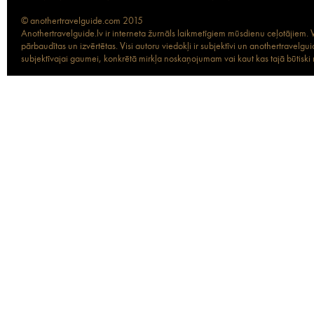
© anothertravelguide.com 2015
Anothertravelguide.lv ir interneta žurnāls laikmetīgiem mūsdienu ceļotājiem. Vi
pārbaudītas un izvērtētas. Visi autoru viedokļi ir subjektīvi un anothertravel
subjektīvajai gaumei, konkrētā mirkļa noskaņojumam vai kaut kas tajā būtiski ma