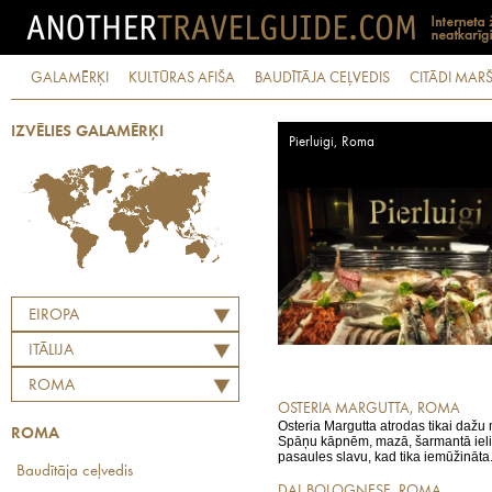
GALAMĒRĶI
KULTŪRAS AFIŠA
BAUDĪTĀJA CEĻVEDIS
CITĀDI MARŠ
IZVĒLIES GALAMĒRĶI
Pierluigi, Roma
EIROPA
ITĀLIJA
ROMA
OSTERIA MARGUTTA, ROMA
Osteria Margutta atrodas tikai dažu
ROMA
Spāņu kāpnēm, mazā, šarmantā ieliņ
pasaules slavu, kad tika iemūžināta.
Baudītāja ceļvedis
DAL BOLOGNESE, ROMA