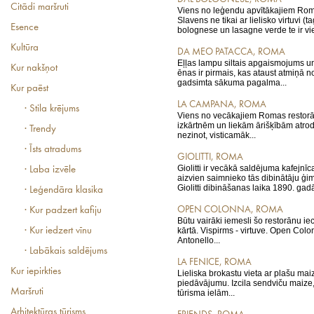
Citādi maršruti
Viens no leģendu apvītākajiem Rom
Slavens ne tikai ar lielisko virtuvi (ta
Esence
bolognese un lasagne verde te ir vien
Kultūra
DA MEO PATACCA, ROMA
Eļļas lampu siltais apgaismojums u
Kur nakšņot
ēnas ir pirmais, kas ataust atmiņā n
gadsimta sākuma pagalma...
Kur paēst
LA CAMPANA, ROMA
· Stila krējums
Viens no vecākajiem Romas restorā
izkārtnēm un liekām ārišķībām atro
· Trendy
nezinot, visticamāk...
· Īsts atradums
GIOLITTI, ROMA
Giolitti ir vecākā saldējuma kafejnī
· Laba izvēle
aizvien saimnieko tās dibinātāju ģ
Giolitti dibināšanas laika 1890. gadā 
· Leģendāra klasika
OPEN COLONNA, ROMA
· Kur padzert kafiju
Būtu vairāki iemesli šo restorānu iec
· Kur iedzert vīnu
kārtā. Vispirms - virtuve. Open Colon
Antonello...
· Labākais saldējums
LA FENICE, ROMA
Kur iepirkties
Lieliska brokastu vieta ar plašu mai
piedāvājumu. Izcila sendviču maize
Maršruti
tūrisma ielām...
Arhitektūras tūrisms