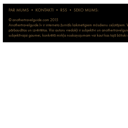
PAR MUMS
•
KONTAKTI
•
RSS
•
SEKO MUMS:
© anothertravelguide.com 2015
Anothertravelguide.lv ir interneta žurnāls laikmetīgiem mūsdienu ceļotājiem. Vi
pārbaudītas un izvērtētas. Visi autoru viedokļi ir subjektīvi un anothertravel
subjektīvajai gaumei, konkrētā mirkļa noskaņojumam vai kaut kas tajā būtiski ma