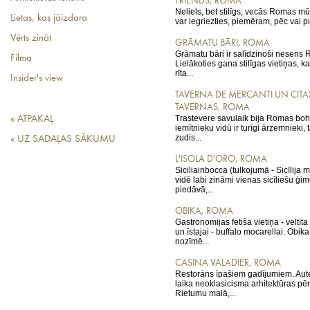
FRIENDS, ROMA
Neliels, bet stilīgs, vecās Romas mūr
Lietas, kas jāizdara
var iegriezties, piemēram, pēc vai 
Vērts zināt
GRĀMATU BĀRI, ROMA
Grāmatu bāri ir salīdzinoši nesen
Filma
Lielākoties gana stilīgas vietiņas, k
rīta...
Insider's view
TAVERNA DE MERCANTI UN CITA
TAVERNAS, ROMA
Trastevere savulaik bija Romas boh
« ATPAKAĻ
iemītnieku vidū ir turīgi ārzemnieki
zudis...
« UZ SADAĻAS SĀKUMU
L'ISOLA D'ORO, ROMA
Siciliainbocca (tulkojumā - Sicīlija m
vidē labi zināmi vienas sicīliešu ģi
piedāvā,...
OBIKA, ROMA
Gastronomijas fetiša vietiņa - veltīta 
un īstajai - buffalo mocarellai. Obik
nozīmē...
CASINA VALADIER, ROMA
Restorāns īpašiem gadījumiem. Aut
laika neoklasicisma arhitektūras pē
Rietumu malā,...