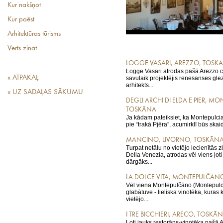
Kur nakšņot
Kur paēst
Arhitektūras tūrisms
Vērts zināt
LOGGE VASARI, AREZZO, TOSK
Logge Vasari atrodas pašā Arezzo c
« ATPAKAĻ
savulaik projektējis renesanses glez
arhitekts...
« UZ SADAĻAS SĀKUMU
DEGLI ARCHI DI ELDA E PIER, M
TOSKĀNA
Ja kādam pateiksiet, ka Montepulcia
pie “trakā Pjēra”, acumirklī būs skaidr
MANCINO, LIVORNO, TOSKĀN
Turpat netālu no vietējo iecienītās z
Della Venezia, atrodas vēl viens ļoti
dārgāks...
LA DOLCE VITA, MONTEPULČĀN
Vēl viena Montepulčāno (Montepul
glabātuve - lieliska vinotēka, kuras ko
vietējo...
I TRE BICCHIERI, ARECO, TOSKĀ
Ļoti jauks restorāns-vinotēka pašā A