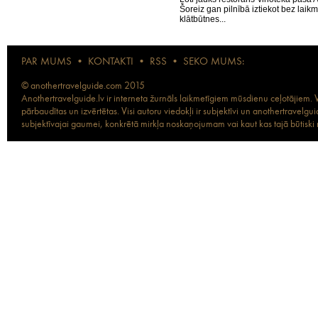
Šoreiz gan pilnībā iztiekot bez laikm
klātbūtnes...
PAR MUMS
•
KONTAKTI
•
RSS
•
SEKO MUMS:
© anothertravelguide.com 2015
Anothertravelguide.lv ir interneta žurnāls laikmetīgiem mūsdienu ceļotājiem. Vi
pārbaudītas un izvērtētas. Visi autoru viedokļi ir subjektīvi un anothertravel
subjektīvajai gaumei, konkrētā mirkļa noskaņojumam vai kaut kas tajā būtiski ma