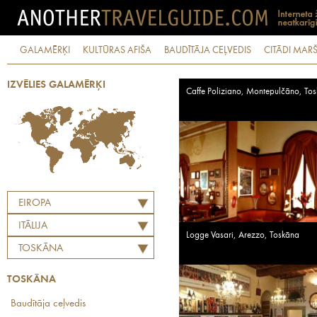
GALAMĒRĶI
KULTŪRAS AFIŠA
BAUDĪTĀJA CEĻVEDIS
CITĀDI MARŠ
IZVĒLIES GALAMĒRĶI
Caffe Poliziano, Montepulčāno, To
EIROPA
ITĀLIJA
Logge Vasari, Arezzo, Toskāna
TOSKĀNA
TOSKĀNA
Baudītāja ceļvedis