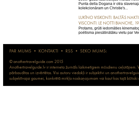
Punta della Dogana ir otra slavena
kolekcionāram un Christie's...
LUKĪNO VISKONTI. BALTĀS NAKT
VISCONTI. LE NOTTI BIANCHE, 19
Protams, grūti iedomāties kinematog
poētisma piesātinātāku vietu par Ven
PAR MUMS
•
KONTAKTI
•
RSS
•
SEKO MUMS:
© anothertravelguide.com 2015
Anothertravelguide.lv ir interneta žurnāls laikmetīgiem mūsdienu ceļotājiem. Vi
pārbaudītas un izvērtētas. Visi autoru viedokļi ir subjektīvi un anothertravel
subjektīvajai gaumei, konkrētā mirkļa noskaņojumam vai kaut kas tajā būtiski ma