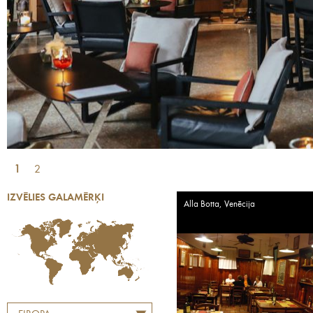
1
2
IZVĒLIES GALAMĒRĶI
Alla Botta, Venēcija