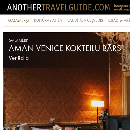
GALAMĒRĶI
KULTŪRAS AFIŠA
BAUDĪTĀJA CEĻVEDIS
CITĀDI MARŠ
GALAMĒRĶI
AMAN VENICE KOKTEIĻU BĀRS
Venēcija