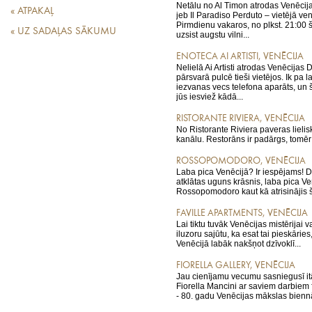
Netālu no Al Timon atrodas Venēcij
« ATPAKAĻ
jeb Il Paradiso Perduto – vietējā ve
Pirmdienu vakaros, no plkst. 21:00 š
« UZ SADAĻAS SĀKUMU
uzsist augstu vilni...
ENOTECA AI ARTISTI, VENĒCIJA
Nelielā Ai Artisti atrodas Venēcijas
pārsvarā pulcē tieši vietējos. Ik pa 
iezvanas vecs telefona aparāts, un šī
jūs iesviež kādā...
RISTORANTE RIVIERA, VENĒCIJA
No Ristorante Riviera paveras lieli
kanālu. Restorāns ir padārgs, tomēr
ROSSOPOMODORO, VENĒCIJA
Laba pica Venēcijā? Ir iespējams! Dē
atklātas uguns krāsnis, laba pica Ve
Rossopomodoro kaut kā atrisinājis š
FAVILLE APARTMENTS, VENĒCIJA
Lai tiktu tuvāk Venēcijas mistērijai v
iluzoru sajūtu, ka esat tai pieskāries
Venēcijā labāk nakšņot dzīvoklī...
FIORELLA GALLERY, VENĒCIJA
Jau cienījamu vecumu sasniegusī it
Fiorella Mancini ar saviem darbiem f
- 80. gadu Venēcijas mākslas biennā