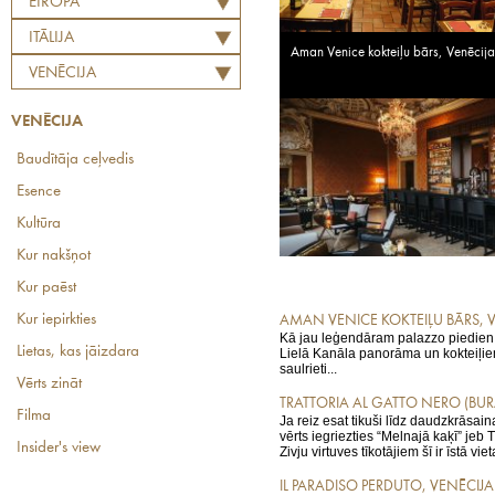
EIROPA
ITĀLIJA
Aman Venice kokteiļu bārs, Venēcija
VENĒCIJA
VENĒCIJA
Baudītāja ceļvedis
Esence
Kultūra
Kur nakšņot
Kur paēst
Kur iepirkties
AMAN VENICE KOKTEIĻU BĀRS, 
Kā jau leģendāram palazzo piedien
Lietas, kas jāizdara
Lielā Kanāla panorāma un kokteiļiem 
saulrieti...
Vērts zināt
TRATTORIA AL GATTO NERO (BU
Filma
Ja reiz esat tikuši līdz daudzkrāsai
vērts iegriezties “Melnajā kaķī” jeb T
Insider's view
Zivju virtuves tīkotājiem šī ir īstā vieta
IL PARADISO PERDUTO, VENĒCIJA