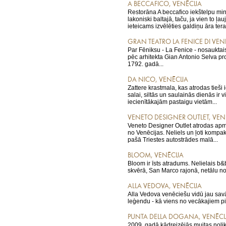
A BECCAFICO, VENĒCIJA
Restorāna A beccafico iekštelpu min
lakoniski baltajā, taču, ja vien to ļauj
ieteicams izvēlēties galdiņu āra tera
GRAN TEATRO LA FENICE DI VEN
Par Fēniksu - La Fenice - nosauktai
pēc arhitekta Gian Antonio Selva pro
1792. gadā...
DA NICO, VENĒCIJA
Zattere krastmala, kas atrodas tieš
salai, siltās un saulainās dienās ir 
iecienītākajām pastaigu vietām...
VENETO DESIGNER OUTLET, VEN
Veneto Designer Outlet atrodas ap
no Venēcijas. Neliels un ļoti kompak
pašā Triestes autostrādes malā...
BLOOM, VENĒCIJA
Bloom ir īsts atradums. Nelielais b
skvērā, San Marco rajonā, netālu no
ALLA VEDOVA, VENĒCIJA
Alla Vedova venēciešu vidū jau savā
leģendu - kā viens no vecākajiem pil
PUNTA DELLA DOGANA, VENĒCI
2009. gadā kādreizējās muitas nolik