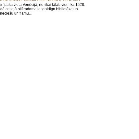
 ir īpaša vieta Venēcijā, ne tikai tālab vien, ka 1528.
dā celtajā pilī rodama iespaidīga bibliotēka un
nēciešu un flāmu...