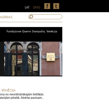
LAT
ENG
ALERIJAS
Fondazione Querini Stampalia, Venēcija
, VENĒCIJA
iena no neordinārākajām lietišķās
erijām pilsētā. Atvērta pavisam...