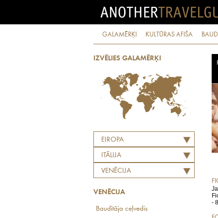
GALAMĒRĶI
KULTŪRAS AFIŠA
BAUD
IZVĒLIES GALAMĒRĶI
EIROPA
ITĀLIJA
VENĒCIJA
F
Ja
VENĒCIJA
Fi
- 
Baudītāja ceļvedis
F