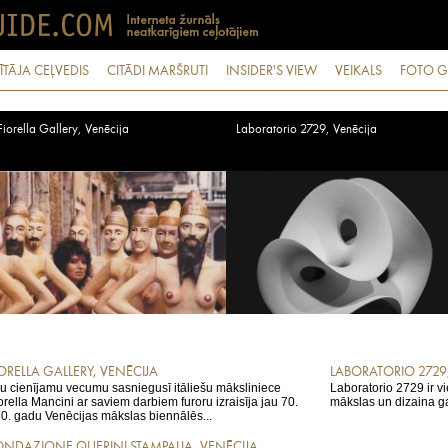
ĪTĀJA CEĻVEDIS
CITĀDI MARŠRUTI
INSIDER'S VIEW
VEIKALS
FOTO G
Fiorella Gallery, Venēcija
Laboratorio 2729, Venēcija
IORELLA GALLERY, VENĒCIJA
LABORATORIO 2729
u cienījamu vecumu sasniegusī itāliešu māksliniece
Laboratorio 2729 ir v
orella Mancini ar saviem darbiem furoru izraisīja jau 70.
mākslas un dizaina gal
80. gadu Venēcijas mākslas biennālēs...
ONDAZIONE QUERINI STAMPALIA, VENĒCIJA