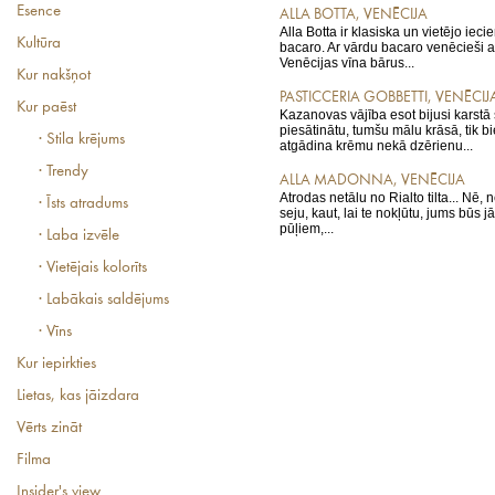
Esence
ALLA BOTTA, VENĒCIJA
Alla Botta ir klasiska un vietējo ieci
Kultūra
bacaro. Ar vārdu bacaro venēcieši a
Venēcijas vīna bārus...
Kur nakšņot
PASTICCERIA GOBBETTI, VENĒCIJ
Kur paēst
Kazanovas vājība esot bijusi karstā
piesātinātu, tumšu mālu krāsā, tik bi
· Stila krējums
atgādina krēmu nekā dzērienu...
· Trendy
ALLA MADONNA, VENĒCIJA
Atrodas netālu no Rialto tilta... Nē,
· Īsts atradums
seju, kaut, lai te nokļūtu, jums būs j
pūļiem,...
· Laba izvēle
· Vietējais kolorīts
· Labākais saldējums
· Vīns
Kur iepirkties
Lietas, kas jāizdara
Vērts zināt
Filma
Insider's view