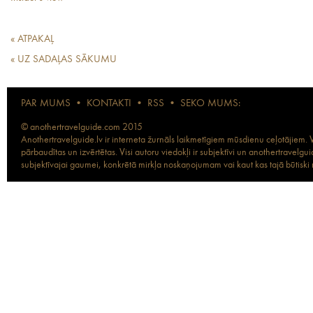
« ATPAKAĻ
« UZ SADAĻAS SĀKUMU
PAR MUMS
•
KONTAKTI
•
RSS
•
SEKO MUMS:
© anothertravelguide.com 2015
Anothertravelguide.lv ir interneta žurnāls laikmetīgiem mūsdienu ceļotājiem. Vi
pārbaudītas un izvērtētas. Visi autoru viedokļi ir subjektīvi un anothertravel
subjektīvajai gaumei, konkrētā mirkļa noskaņojumam vai kaut kas tajā būtiski ma