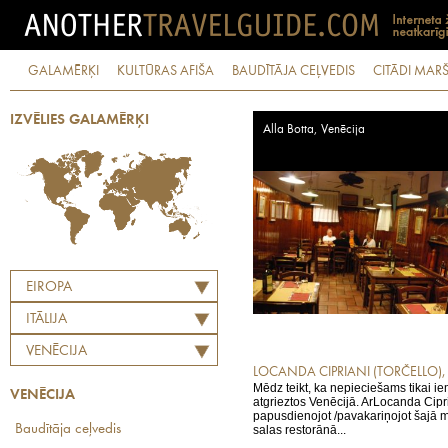
GALAMĒRĶI
KULTŪRAS AFIŠA
BAUDĪTĀJA CEĻVEDIS
CITĀDI MARŠ
IZVĒLIES GALAMĒRĶI
Alla Botta, Venēcija
EIROPA
ITĀLIJA
VENĒCIJA
LOCANDA CIPRIANI (TORČELLO),
Mēdz teikt, ka nepieciešams tikai iem
VENĒCIJA
atgrieztos Venēcijā. ArLocanda Ciprian
papusdienojot /pavakariņojot šajā mī
Baudītāja ceļvedis
salas restorānā...