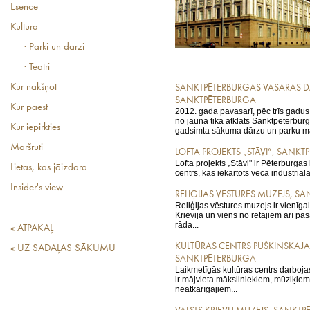
Esence
Kultūra
· Parki un dārzi
· Teātri
Kur nakšņot
SANKTPĒTERBURGAS VASARAS D
SANKTPĒTERBURGA
Kur paēst
2012. gada pavasarī, pēc trīs gadus
no jauna tika atklāts Sanktpēterbur
Kur iepirkties
gadsimta sākuma dārzu un parku māk
Maršruti
LOFTA PROJEKTS „STĀVI”, SANK
Lofta projekts „Stāvi" ir Pēterburga
Lietas, kas jāizdara
centrs, kas iekārtots vecā industriālā
Insider's view
RELIĢIJAS VĒSTURES MUZEJS, S
Reliģijas vēstures muzejs ir vienīg
Krievijā un viens no retajiem arī pa
rāda...
« ATPAKAĻ
KULTŪRAS CENTRS PUŠKINSKAJA
« UZ SADAĻAS SĀKUMU
SANKTPĒTERBURGA
Laikmetīgās kultūras centrs darboj
ir mājvieta māksliniekiem, mūziķiem
neatkarīgajiem...