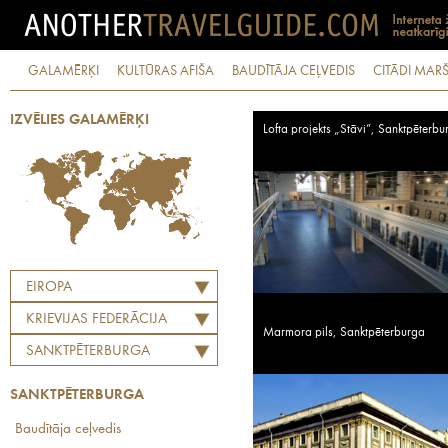
GALAMĒRĶI
KULTŪRAS AFIŠA
BAUDĪTĀJA CEĻVEDIS
CITĀDI MARŠ
IZVĒLIES GALAMĒRĶI
Lofta projekts „Stāvi”, Sanktpēterbu
EIROPA
KRIEVIJAS FEDERĀCIJA
Marmora pils, Sanktpēterburga
SANKTPĒTERBURGA
SANKTPĒTERBURGA
Baudītāja ceļvedis