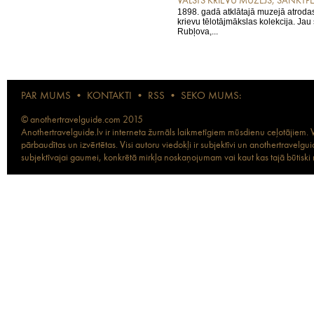
VALSTS KRIEVU MUZEJS, SANKT
1898. gadā atklātajā muzejā atrodas
krievu tēlotājmākslas kolekcija. Jau
Rubļova,...
PAR MUMS
•
KONTAKTI
•
RSS
•
SEKO MUMS:
© anothertravelguide.com 2015
Anothertravelguide.lv ir interneta žurnāls laikmetīgiem mūsdienu ceļotājiem. Vi
pārbaudītas un izvērtētas. Visi autoru viedokļi ir subjektīvi un anothertravel
subjektīvajai gaumei, konkrētā mirkļa noskaņojumam vai kaut kas tajā būtiski ma