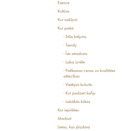
Esence
Kultūra
Kur nakšņot
Kur paēst
· Stila krējums
· Trendy
· Īsts atradums
· Laba izvēle
· Patīkamas cenas un kvalitātes
attiecības
· Vietējais kolorīts
· Kur padzert kafiju
· Labākās kūkas
Kur iepirkties
Maršruti
Lietas, kas jāizdara