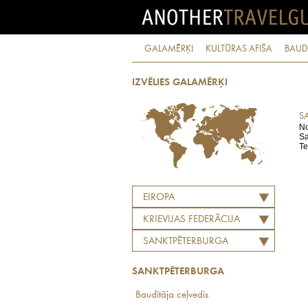
GALAMĒRĶI
KULTŪRAS AFIŠA
BAUD
IZVĒLIES GALAMĒRĶI
S
No
Sa
Te
EIROPA
KRIEVIJAS FEDERĀCIJA
SANKTPĒTERBURGA
SANKTPĒTERBURGA
Baudītāja ceļvedis