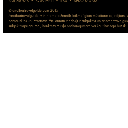
PAR MUMS
•
KONTAKTI
•
RSS
•
SEKO MUMS:
© anothertravelguide.com 2015
Anothertravelguide.lv ir interneta žurnāls laikmetīgiem mūsdienu ceļotājiem. Vi
pārbaudītas un izvērtētas. Visi autoru viedokļi ir subjektīvi un anothertravel
subjektīvajai gaumei, konkrētā mirkļa noskaņojumam vai kaut kas tajā būtiski ma