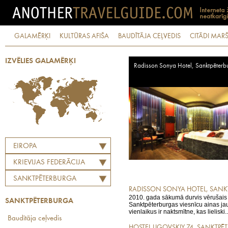
GALAMĒRĶI
KULTŪRAS AFIŠA
BAUDĪTĀJA CEĻVEDIS
CITĀDI MARŠ
IZVĒLIES GALAMĒRĶI
Radisson Sonya Hotel, Sanktpēterb
EIROPA
KRIEVIJAS FEDERĀCIJA
SANKTPĒTERBURGA
RADISSON SONYA HOTEL, SANK
2010. gada sākumā durvis vērušais
SANKTPĒTERBURGA
Sanktpēterburgas viesnīcu ainas j
vienlaikus ir naktsmītne, kas lieliski..
Baudītāja ceļvedis
HOSTEL LIGOVSKIY 74, SANKTP