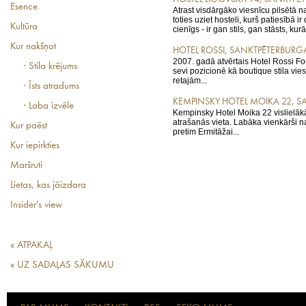
Esence
Atrast visdārgāko viesnīcu pilsētā 
toties uziet hosteli, kurš patiesībā i
Kultūra
cienīgs - ir gan stils, gan stāsts, kurā
Kur nakšņot
HOTEL ROSSI, SANKTPĒTERBURG
2007. gadā atvērtais Hotel Rossi F
· Stila krējums
sevi pozicionē kā boutique stila vie
retajām...
· Īsts atradums
KEMPINSKY HOTEL MOIKA 22, 
· Laba izvēle
Kempinsky Hotel Moika 22 vislielākā 
atrašanās vieta. Labāka vienkārši na
Kur paēst
pretim Ermitāžai...
Kur iepirkties
Maršruti
Lietas, kas jāizdara
Insider's view
« ATPAKAĻ
« UZ SADAĻAS SĀKUMU