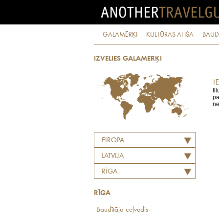
GALAMĒRĶI
KULTŪRAS AFIŠA
BAUD
IZVĒLIES GALAMĒRĶI
TĒ
Il
pa
ne
EIROPA
LATVIJA
RĪGA
RĪGA
Baudītāja ceļvedis