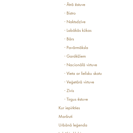
· Ātrā ēstuve
· Bistro
· Naktsdzīve
· Labākās kūkas
· Bārs
· Pavārmāksla
· Gardēžiem
· Nacionālā virtuve
· Vieta ar lielisku skatu
· Veģetārā virtuve
· Zivis
· Tirgus ēstuve
Kur iepirkties
Maršruti
Urbānā leģenda