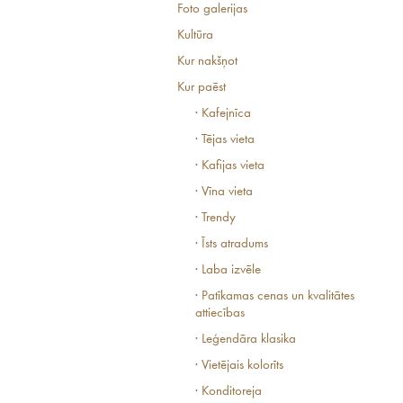
Foto galerijas
Kultūra
Kur nakšņot
Kur paēst
· Kafejnīca
· Tējas vieta
· Kafijas vieta
· Vīna vieta
· Trendy
· Īsts atradums
· Laba izvēle
· Patīkamas cenas un kvalitātes
attiecības
· Leģendāra klasika
· Vietējais kolorīts
· Konditoreja