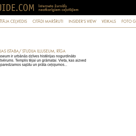
ĪTĀJA CEĻVEDIS
CITĀDI MARŠRUTI
INSIDER'S VIEW
VEIKALS
FOTO G
JAS ISTABA/ STUDIJA ILLUSEUM, RĪGA
luseum ir urbānās dzīves histērijas nogurdināto
tvērums. Templis tējai un grāmatai. Vieta, kas aizved
paredzamos sajūtu un prāta ceļojumos...