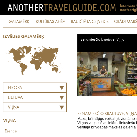
GALAMĒRĶI
KULTŪRAS AFIŠA
BAUDĪTĀJA CEĻVEDIS
CITĀDI MARŠ
IZVĒLIES GALAMĒRĶI
Senamiesčio krautuve, Viļņa
EIROPA
LIETUVA
VIĻŅA
SENAMIESČIO KRAUTUVE, VIĻŅA
Mazs, brīnišķīgs veikaliņš vienā n
VIĻŅA
Viļņas vecpilsētas ielām, lietuviešu
veltītajā brīvdabas mākslas galerijā –
Esence