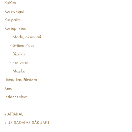
Kultūra
Kur nakšņot
Kur paēst
Kur iepirkties
· Mode, aksesuāri
· Grāmatnīcas
· Dizains
· Eko veikali
· Mūzika
Lietas, kas jāizdara
Kino
Insider's view
« ATPAKAĻ
« UZ SADAĻAS SĀKUMU