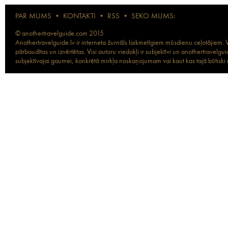
PAR MUMS
•
KONTAKTI
•
RSS
•
SEKO MUMS:
© anothertravelguide.com 2015
Anothertravelguide.lv ir interneta žurnāls laikmetīgiem mūsdienu ceļotājiem. Vi
pārbaudītas un izvērtētas. Visi autoru viedokļi ir subjektīvi un anothertravel
subjektīvajai gaumei, konkrētā mirkļa noskaņojumam vai kaut kas tajā būtiski ma