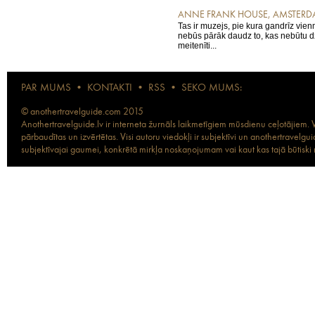
ANNE FRANK HOUSE, AMSTER
Tas ir muzejs, pie kura gandrīz vienm
nebūs pārāk daudz to, kas nebūtu dz
meitenīti...
PAR MUMS
•
KONTAKTI
•
RSS
•
SEKO MUMS:
© anothertravelguide.com 2015
Anothertravelguide.lv ir interneta žurnāls laikmetīgiem mūsdienu ceļotājiem. Vi
pārbaudītas un izvērtētas. Visi autoru viedokļi ir subjektīvi un anothertravel
subjektīvajai gaumei, konkrētā mirkļa noskaņojumam vai kaut kas tajā būtiski ma