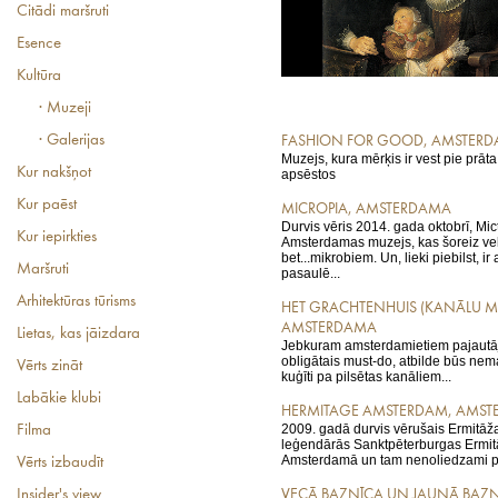
Citādi maršruti
Esence
Kultūra
· Muzeji
· Galerijas
FASHION FOR GOOD, AMSTER
Muzejs, kura mērķis ir vest pie prāta
Kur nakšņot
apsēstos
Kur paēst
MICROPIA, AMSTERDAMA
Durvis vēris 2014. gada oktobrī, Mic
Kur iepirkties
Amsterdamas muzejs, kas šoreiz velt
bet...mikrobiem. Un, lieki piebilst, ir
Maršruti
pasaulē...
Arhitektūras tūrisms
HET GRACHTENHUIS (KANĀLU MU
AMSTERDAMA
Lietas, kas jāizdara
Jebkuram amsterdamietiem pajautājot
obligātais must-do, atbilde būs nem
Vērts zināt
kuģīti pa pilsētas kanāliem...
Labākie klubi
HERMITAGE AMSTERDAM, AMS
2009. gadā durvis vērušais Ermitāža
Filma
leģendārās Sanktpēterburgas Ermitā
Amsterdamā un tam nenoliedzami pi
Vērts izbaudīt
Insider's view
VECĀ BAZNĪCA UN JAUNĀ BAZ