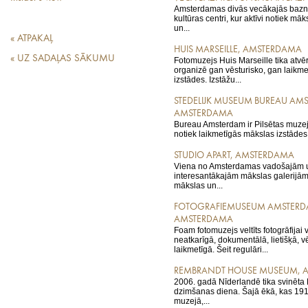
Amsterdamas divās vecākajās baznī
kultūras centri, kur aktīvi notiek māk
un...
« ATPAKAĻ
HUIS MARSEILLE, AMSTERDAMA
« UZ SADAĻAS SĀKUMU
Fotomuzejs Huis Marseille tika atvē
organizē gan vēsturisko, gan laikmet
izstādes. Izstāžu...
STEDELIJK MUSEUM BUREAU AM
AMSTERDAMA
Bureau Amsterdam ir Pilsētas muzeja
notiek laikmetīgās mākslas izstādes 
STUDIO APART, AMSTERDAMA
Viena no Amsterdamas vadošajām u
interesantākajām mākslas galerijām
mākslas un...
FOTOGRAFIEMUSEUM AMSTERD
AMSTERDAMA
Foam fotomuzejs veltīts fotogrāfijai 
neatkarīgā, dokumentālā, lietišķā, v
laikmetīgā. Šeit regulāri...
REMBRANDT HOUSE MUSEUM, 
2006. gadā Nīderlandē tika svinēta
dzimšanas diena. Šajā ēkā, kas 1911
muzejā,...