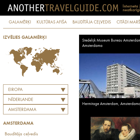
GALAMĒRĶI
KULTŪRAS AFIŠA
BAUDĪTĀJA CEĻVEDIS
CITĀDI MARŠ
IZVĒLIES GALAMĒRĶI
Stedelijk Museum Bureau Amsterda
Amsterdama
EIROPA
NĪDERLANDE
Hermitage Amsterdam, Amsterdam
AMSTERDAMA
AMSTERDAMA
Baudītāja ceļvedis