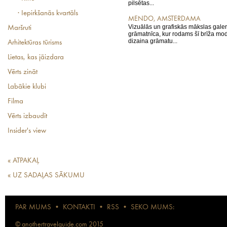
pilsētas...
· Iepirkšanās kvartāls
MENDO, AMSTERDAMA
Vizuālās un grafiskās mākslas gale
Maršruti
grāmatnīca, kur rodams šī brīža mod
dizaina grāmatu...
Arhitektūras tūrisms
Lietas, kas jāizdara
Vērts zināt
Labākie klubi
Filma
Vērts izbaudīt
Insider's view
« ATPAKAĻ
« UZ SADAĻAS SĀKUMU
PAR MUMS
•
KONTAKTI
•
RSS
•
SEKO MUMS:
© anothertravelguide.com 2015