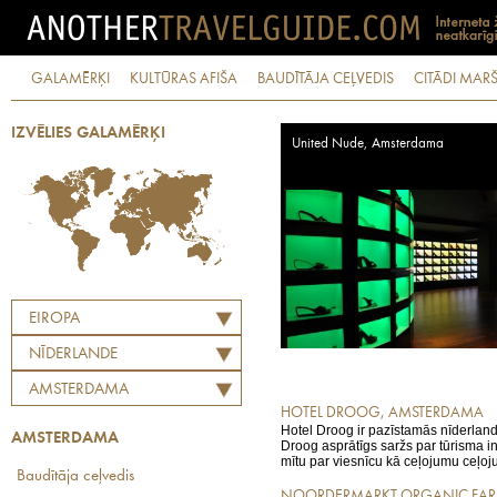
GALAMĒRĶI
KULTŪRAS AFIŠA
BAUDĪTĀJA CEĻVEDIS
CITĀDI MARŠ
IZVĒLIES GALAMĒRĶI
United Nude, Amsterdama
EIROPA
NĪDERLANDE
AMSTERDAMA
HOTEL DROOG, AMSTERDAMA
Hotel Droog ir pazīstamās nīderlan
AMSTERDAMA
Droog asprātīgs saržs par tūrisma in
mītu par viesnīcu kā ceļojumu ceļoj
Baudītāja ceļvedis
NOORDERMARKT ORGANIC FARM