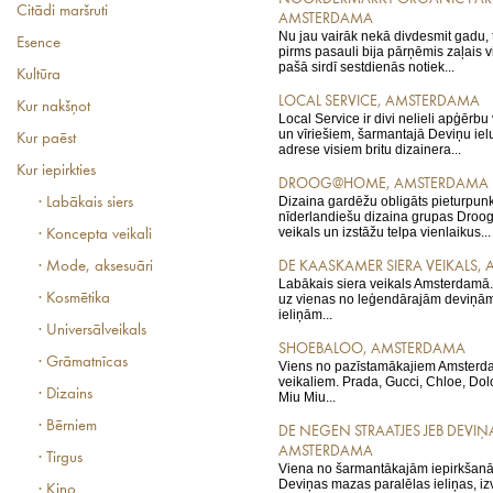
Citādi maršruti
AMSTERDAMA
Nu jau vairāk nekā divdesmit gadu, tā
Esence
pirms pasauli bija pārņēmis zaļais v
pašā sirdī sestdienās notiek...
Kultūra
LOCAL SERVICE, AMSTERDAMA
Kur nakšņot
Local Service ir divi nelieli apģērbu
un vīriešiem, šarmantajā Deviņu ielu
Kur paēst
adrese visiem britu dizainera...
Kur iepirkties
DROOG@HOME, AMSTERDAMA
Dizaina gardēžu obligāts pieturpun
· Labākais siers
nīderlandiešu dizaina grupas Droog
veikals un izstāžu telpa vienlaikus...
· Koncepta veikali
· Mode, aksesuāri
DE KAASKAMER SIERA VEIKALS,
Labākais siera veikals Amsterdamā.
· Kosmētika
uz vienas no leģendārajām deviņām
ieliņām...
· Universālveikals
SHOEBALOO, AMSTERDAMA
· Grāmatnīcas
Viens no pazīstamākajiem Amsterda
veikaliem. Prada, Gucci, Chloe, Do
· Dizains
Miu Miu...
· Bērniem
DE NEGEN STRAATJES JEB DEVIŅA
AMSTERDAMA
· Tirgus
Viena no šarmantākajām iepirkšan
Deviņas mazas paralēlas ieliņas, i
· Kino