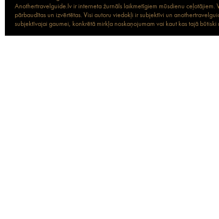
Anothertravelguide.lv ir interneta žurnāls laikmetīgiem mūsdienu ceļotājiem. Vi
pārbaudītas un izvērtētas. Visi autoru viedokļi ir subjektīvi un anothertravel
subjektīvajai gaumei, konkrētā mirkļa noskaņojumam vai kaut kas tajā būtiski ma