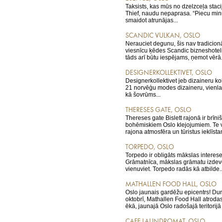
Taksists, kas mūs no dzelzceļa staci
Thief, naudu nepaprasa. “Piecu min
smaidot atrunājas...
SCANDIC VULKAN, OSLO
Nerauciet degunu, šis nav tradicion
viesnīcu ķēdes Scandic bizneshoteli
tāds arī būtu iespējams, ņemot vērā.
DESIGNERKOLLEKTIVET, OSLO
Designerkollektivet jeb dizaineru ko
21 norvēģu modes dizaineru, vienla
kā šovrūms...
THERESES GATE, OSLO
Thereses gate Bislett rajonā ir brīni
bohēmiskiem Oslo klejojumiem. Te v
rajona atmosfēra un tūristus ieklīsta
TORPEDO, OSLO
Torpedo ir obligāts mākslas interese
Grāmatnīca, mākslas grāmatu izdevē
vienuviet. Torpedo radās kā atbilde..
MATHALLEN FOOD HALL, OSLO
Oslo jaunais gardēžu epicentrs! Dur
oktobrī, Mathallen Food Hall atrodas
ēkā, jaunajā Oslo radošajā teritorijā
CAFE LAUNDROMAT, OSLO