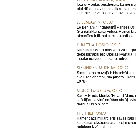
Ieturēt vieglas pusdienas, kamēr m
piekritīsiet, nav nemaz tik slikta do
kafejnīcu ar veļas mazgātavu savulai
LE BENJAMIN, OSLO
Le Benjamin ir gabaliņš Parīzes Os
Grünerløkka pašā viducī. Franču bra
atmosfēra ir tik neticami autentiska..
KUNSTHALL OSLO, OSLO
Kunsthall Oslo durvis vēra 2011. ga
debesskrāpju jeb Operas kvartālā. T
labāko norvēģu un starptautisko...
STENERSEN MUSEUM, OSLO
Stenersena muzejā ir trīs privātkolek
tika uzdāvinātas Oslo pilsētai. Rolf
1978)...
MUNCH MUSEUM, OSLO
Kad Edvards Munks (Edvard Munch)
izrādījās, ka viņš netīšām atstājis v
darbus Oslo pilsētai...
THE THIEF, OSLO
Kamēr dažs miljardieris savas kaisl
kolekcijas eksponēšanai, ceļ muzej
nolūkam izvēlas hoteli...