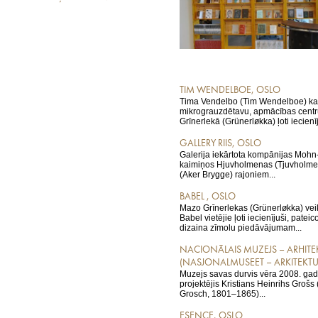
TIM WENDELBOE, OSLO
Tima Vendelbo (Tim Wendelboe) kaf
mikrograuzdētavu, apmācības centr
Grīnerlekā (Grünerløkka) ļoti iecienīj
GALLERY RIIS, OSLO
Galerija iekārtota kompānijas Moh
kaimiņos Hjuvholmenas (Tjuvholme
(Aker Brygge) rajoniem...
BABEL , OSLO
Mazo Grīnerlekas (Grünerløkka) ve
Babel vietējie ļoti iecienījuši, pateic
dizaina zīmolu piedāvājumam...
NACIONĀLAIS MUZEJS – ARHITE
(NASJONALMUSEET – ARKITEKTU
Muzejs savas durvis vēra 2008. gadā
projektējis Kristians Heinrihs Grošs 
Grosch, 1801–1865)...
ESENCE, OSLO