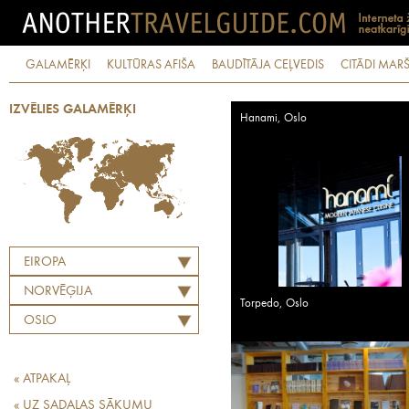
GALAMĒRĶI
KULTŪRAS AFIŠA
BAUDĪTĀJA CEĻVEDIS
CITĀDI MARŠ
IZVĒLIES GALAMĒRĶI
Hanami, Oslo
EIROPA
NORVĒĢIJA
Torpedo, Oslo
OSLO
« ATPAKAĻ
« UZ SADAĻAS SĀKUMU