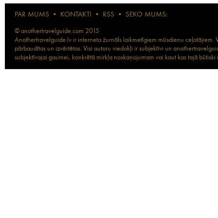
PAR MUMS
•
KONTAKTI
•
RSS
•
SEKO MUMS:
© anothertravelguide.com 2015
Anothertravelguide.lv ir interneta žurnāls laikmetīgiem mūsdienu ceļotājiem. Vi
pārbaudītas un izvērtētas. Visi autoru viedokļi ir subjektīvi un anothertravel
subjektīvajai gaumei, konkrētā mirkļa noskaņojumam vai kaut kas tajā būtiski ma