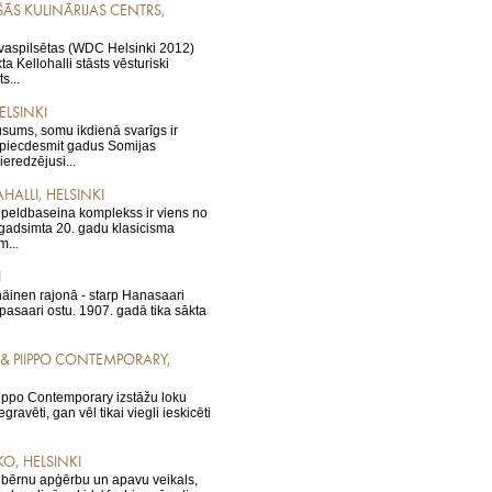
ĀS KULINĀRIJAS CENTRS,
vaspilsētas (WDC Helsinki 2012)
ta Kellohalli stāsts vēsturiski
s...
ELSINKI
usums, somu ikdienā svarīgs ir
s piecdesmit gadus Somijas
ieredzējusi...
ALLI, HELSINKI
 peldbaseina komplekss ir viens no
 gadsimta 20. gadu klasicisma
m...
I
näinen rajonā - starp Hanasaari
pasaari ostu. 1907. gadā tika sākta
& PIIPPO CONTEMPORARY,
ippo Contemporary izstāžu loku
egravēti, gan vēl tikai viegli ieskicēti
O, HELSINKI
 bērnu apģērbu un apavu veikals,