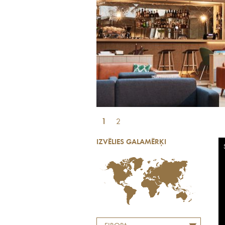
1
2
IZVĒLIES GALAMĒRĶI