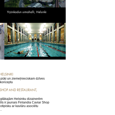
Yrjönkadun uimahalli, Helsinki
HELSINKI
a pūķi un ziemeļnieciskam dzīves
 konceptu
 SHOP AND RESTAURANT,
ilgtākajām Helsinku dizainerēm
ēts ir jaunais Finlandia Caviar Shop
otipisku ar kaviāru asociētu
..