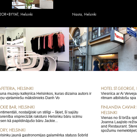
2OR+BYYAT, Helsinki
Nasta, Helsinki
FETERIA, HELSINKI
HOTEL ST.GEORGE, 
una muzeju kafejnīca Helsinkos, kuras dizaina autors ir
Viesnīca ar Ai Veivej
ņu-vjetamiešu mākslinieks Danh Vo
ritmam atbilstošu spa
CKIE BAR, HELSINKI
FINLANDIA CAVIAR
ntimentāli, nostalģiski un stilīgi – šķiet, šī sajūtu
HELSINKI
īsvienība visprecīzāk raksturo Helsinku bāru scēnu
Vienas no šī brīža sp
sen kā papildinājušo bāru Jackie...
Joanna Laajisto režis
and Restaurant. Stere
ORY, HELSINKI
spožumu nemeklējiet.
lsinku jaunā gastronomijas galamērķa statuss šobrīd