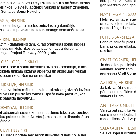
kurā pārstāvēti vairāk
ncepta veikals My O My izretinājies trīs dažādās vietās
gan klasisks, gan spor
lsinkos. Sieviešu apģērbu veikals ar tādiem zīmoliem,
 Sonia by Sonia Rykiel...
PLAY IT AGAIN, SAM
Helsinku vintage leģen
ASTA, HELSINKI
un garš ceļojums laik
ecdesmito gadu modes entuziastu galamērķis
pat no 19. gadsimta...
lsinkos ir pavisam nelielais vintage veikaliņš Nasta...
PUTTE'S BAR&PIZZA,
TRIN, HELSINKI
Labākā itāliešu pica H
tri/n - galamērķis tām, kuras orientējas somu modes
banānu karameļkūka, I
risēs un Helsinkos vēlas papildināt garderobi ar
raksturu...
mijas Project Runway 2009. gada...
CRAFT CORNER, HEL
LOBE HOPE, HELSINKI
Ja dodaties pa Helsi
obe Hope ir somu inovatīvā dizaina kompānija, kuras
vēlaties iepazīt somu
ciklētā unikālā dizaina apģērbu un aksesuāru veikali
iegriezties Craft Corne
stopami visā Somijā un ne tikai...
AARIKKA, HELSINKI
UNKALIVE, HELSINKI
Ja koki varētu smietie
nkalive koka mēbeļu dizaina rokraksta galvenā iezīme
pērles, un no sīkiem 
 brīvas un plūstošas formas - īpaša koka plastika, kas
smieklu šaltīm...
ek panākta inovatīvu...
ANTTI ASPLUND, HE
OR+BYYAT, HELSINKI
Varētu pat sacīt, ka A
tradicionāli piegriezumi un audumu tekstūras, poētiska
somu modes dizaina l
āsu palete un kreatīvs vēstījums raksturo dinamiskā un
modes ikona Antti Asp
iģinālā...
SALAKAUPPA, HELSI
UUVI, HELSINKI
Salakauppa ir dizaina
11. gada nogalē pēc rekonstrukcijas durvis no jauna