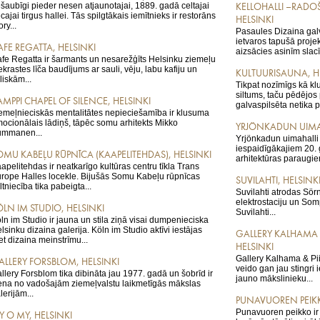
šaubīgi pieder nesen atjaunotajai, 1889. gadā celtajai
KELLOHALLI –RADOŠ
cajai tirgus hallei. Tās spilgtākais iemītnieks ir restorāns
HELSINKI
ory...
Pasaules Dizaina gal
ietvaros tapušā projek
AFE REGATTA, HELSINKI
aizsācies asinīm slacīt
fe Regatta ir šarmants un nesarežģīts Helsinku ziemeļu
ekrastes līča baudījums ar sauli, vēju, labu kafiju un
KULTUURISAUNA, H
eliskām...
Tikpat nozīmīgs kā kl
siltums, taču pēdējo
AMPPI CHAPEL OF SILENCE, HELSINKI
galvaspilsēta netika p
emeļnieciskās mentalitātes nepieciešamība ir klusuma
ocionālais lādiņš, tāpēc somu arhitekts Mikko
YRJÖNKADUN UIMAH
ummanen...
Yrjönkadun uimahalli
iespaidīgākajiem 20.
OMU KABEĻU RŪPNĪCA (KAAPELITEHDAS), HELSINKI
arhitektūras paraugie
apelitehdas ir neatkarīgo kultūras centru tīkla Trans
rope Halles locekle. Bijušās Somu Kabeļu rūpnīcas
SUVILAHTI, HELSINK
ltniecība tika pabeigta...
Suvilahti atrodas Sör
elektrostaciju un Som
ÖLN IM STUDIO, HELSINKI
Suvilahti...
ln im Studio ir jauna un stila ziņā visai dumpenieciska
lsinku dizaina galerija. Köln im Studio aktīvi iestājas
GALLERY KALHAMA 
et dizaina meinstrīmu...
HELSINKI
Gallery Kalhama & Pi
ALLERY FORSBLOM, HELSINKI
veido gan jau stingri i
llery Forsblom tika dibināta jau 1977. gadā un šobrīd ir
jauno mākslinieku...
ena no vadošajām ziemeļvalstu laikmetīgās mākslas
lerijām...
PUNAVUOREN PEIKK
Punavuoren peikko ir
Y O MY, HELSINKI