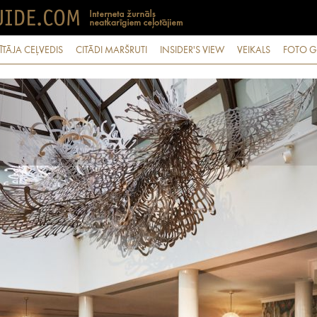
ĪTĀJA CEĻVEDIS
CITĀDI MARŠRUTI
INSIDER'S VIEW
VEIKALS
FOTO G