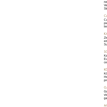
ne
Ve
St
C
Ca
pi
li
K
Zi
em
S
S
Ka
Eu
ce
K
Kö
He
pr
G
Ga
vi
ga
M