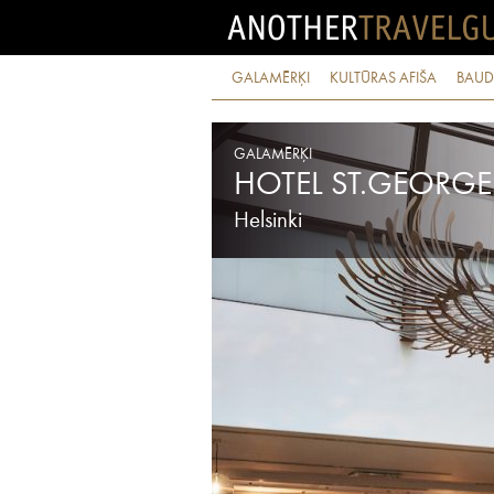
GALAMĒRĶI
KULTŪRAS AFIŠA
BAUD
GALAMĒRĶI
HOTEL ST.GEORGE
Helsinki