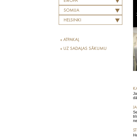
EIROPA
SOMIJA
HELSINKI
« ATPAKAĻ
« UZ SADAĻAS SĀKUMU
KA
Ja
dā
JA
Se
tr
ne
ST
He