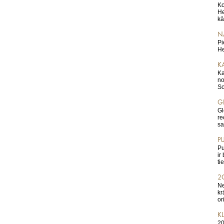
Ko
He
kā
N
Pi
He
KA
Ka
no
So
G
Gl
re
sa
P
Pu
ir
ti
2
Ne
kr
or
KL
20