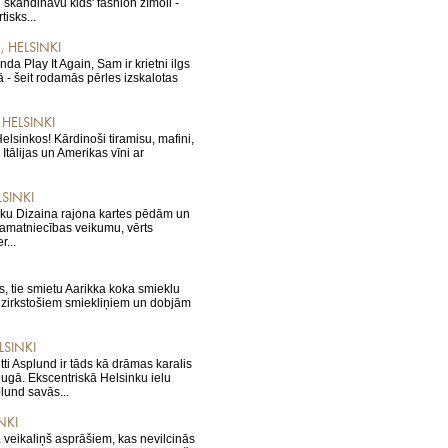
i skandināvu kids' fashion zīmoli -
tisks...
, HELSINKI
da Play It Again, Sam ir krietni ilgs
ā - šeit rodamās pērles izskalotas
 HELSINKI
elsinkos! Kārdinoši tiramisu, mafini,
tālijas un Amerikas vīni ar
SINKI
nku Dizaina rajona kartes pēdām un
 amatniecības veikumu, vērts
r...
s, tie smietu Aarikka koka smieklu
dzirkstošiem smiekliņiem un dobjām
LSINKI
ntti Asplund ir tāds kā drāmas karalis
ugā. Ekscentriskā Helsinku ielu
lund savās...
NKI
 veikaliņš asprāšiem, kas nevilcinās