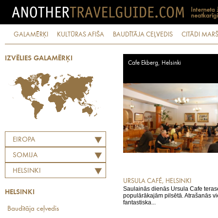
GALAMĒRĶI
KULTŪRAS AFIŠA
BAUDĪTĀJA CEĻVEDIS
CITĀDI MARŠ
IZVĒLIES GALAMĒRĶI
Cafe Ekberg, Helsinki
EIROPA
SOMIJA
HELSINKI
URSULA CAFÉ, HELSINKI
Saulainās dienās Ursula Cafe terase
HELSINKI
populārākajām pilsētā. Atrašanās vie
fantastiska...
Baudītāja ceļvedis