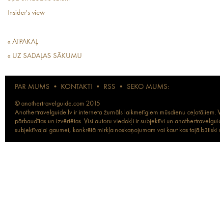
Insider's view
« ATPAKAĻ
« UZ SADAĻAS SĀKUMU
PAR MUMS
•
KONTAKTI
•
RSS
•
SEKO MUMS:
© anothertravelguide.com 2015
Anothertravelguide.lv ir interneta žurnāls laikmetīgiem mūsdienu ceļotājiem. Vi
pārbaudītas un izvērtētas. Visi autoru viedokļi ir subjektīvi un anothertravel
subjektīvajai gaumei, konkrētā mirkļa noskaņojumam vai kaut kas tajā būtiski ma