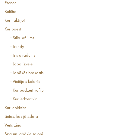
Esence
Kultūra
Kur nakšņot
Kur paēst
· Stila krējums
· Trendy
· Īsts atradums
· Laba izvēle
· Labākās brokastis
· Vietējais kolorīts
· Kur padzert kafiju
· Kur iedzert vīnu
Kur iepirkties
Lietas, kas jāizdara
Vērts zināt
Spa un labākie saloni