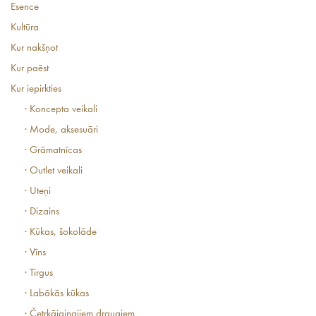
Esence
Kultūra
Kur nakšņot
Kur paēst
Kur iepirkties
· Koncepta veikali
· Mode, aksesuāri
· Grāmatnīcas
· Outlet veikali
· Uteņi
· Dizains
· Kūkas, šokolāde
· Vīns
· Tirgus
· Labākās kūkas
· Četrkājainajiem draugiem