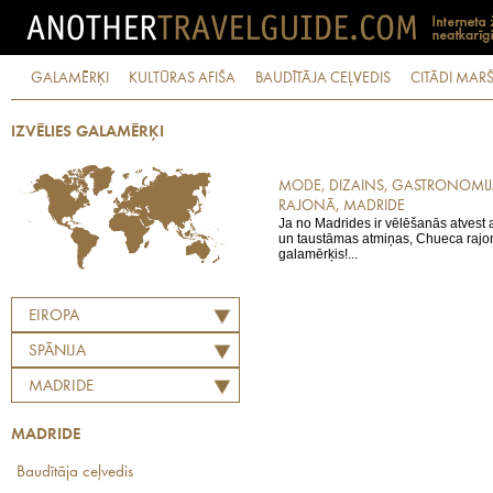
GALAMĒRĶI
KULTŪRAS AFIŠA
BAUDĪTĀJA CEĻVEDIS
CITĀDI MARŠ
IZVĒLIES GALAMĒRĶI
MODE, DIZAINS, GASTRONOMI
RAJONĀ, MADRIDE
Ja no Madrides ir vēlēšanās atvest 
un taustāmas atmiņas, Chueca rajons
galamērķis!...
EIROPA
SPĀNIJA
MADRIDE
MADRIDE
Baudītāja ceļvedis