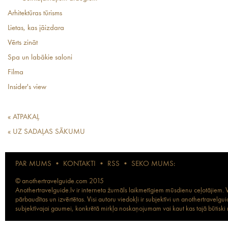
Arhitektūras tūrisms
Lietas, kas jāizdara
Vērts zināt
Spa un labākie saloni
Filma
Insider's view
« ATPAKAĻ
« UZ SADAĻAS SĀKUMU
PAR MUMS
•
KONTAKTI
•
RSS
•
SEKO MUMS:
© anothertravelguide.com 2015
Anothertravelguide.lv ir interneta žurnāls laikmetīgiem mūsdienu ceļotājiem. Vi
pārbaudītas un izvērtētas. Visi autoru viedokļi ir subjektīvi un anothertravel
subjektīvajai gaumei, konkrētā mirkļa noskaņojumam vai kaut kas tajā būtiski ma