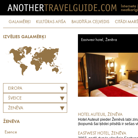
GALAMĒRĶI
KULTŪRAS AFIŠA
BAUDĪTĀJA CEĻVEDIS
CITĀDI MARŠ
IZVĒLIES GALAMĒRĶI
Eastwest hotel, Ženēva
EIROPA
ŠVEICE
ŽENĒVA
HOTEL AUTEUIL, ŽENĒVA
Hotel Auteuil pieder Ženēvā labi zi
ŽENĒVA
(kopumā šai ķēdei pilsētā ir sešas vi
Esence
EASTWEST HOTEL, ŽENĒVA