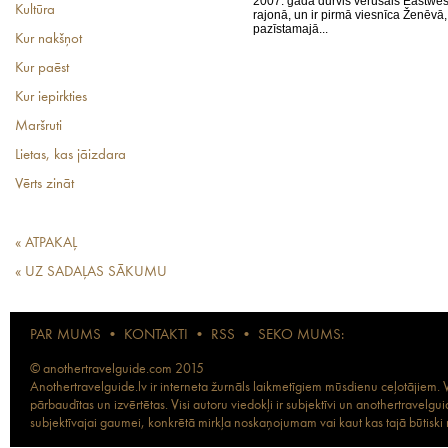
2007. gadā durvis vērušais Eastwes
Kultūra
rajonā, un ir pirmā viesnīca Ženēvā,
pazīstamajā...
Kur nakšņot
Kur paēst
Kur iepirkties
Maršruti
Lietas, kas jāizdara
Vērts zināt
« ATPAKAĻ
« UZ SADAĻAS SĀKUMU
PAR MUMS
•
KONTAKTI
•
RSS
•
SEKO MUMS:
© anothertravelguide.com 2015
Anothertravelguide.lv ir interneta žurnāls laikmetīgiem mūsdienu ceļotājiem. Vi
pārbaudītas un izvērtētas. Visi autoru viedokļi ir subjektīvi un anothertravel
subjektīvajai gaumei, konkrētā mirkļa noskaņojumam vai kaut kas tajā būtiski ma