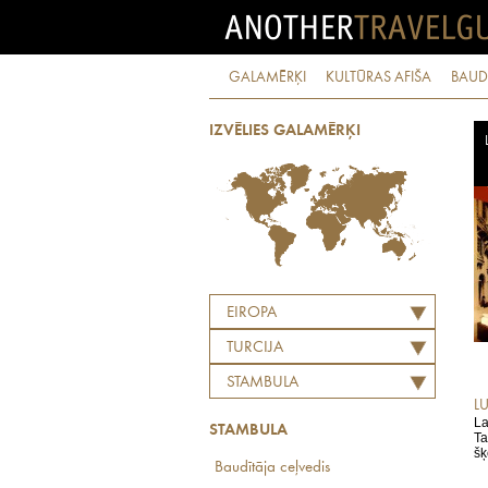
GALAMĒRĶI
KULTŪRAS AFIŠA
BAUD
IZVĒLIES GALAMĒRĶI
EIROPA
TURCIJA
STAMBULA
L
La
STAMBULA
Ta
šķ
Baudītāja ceļvedis