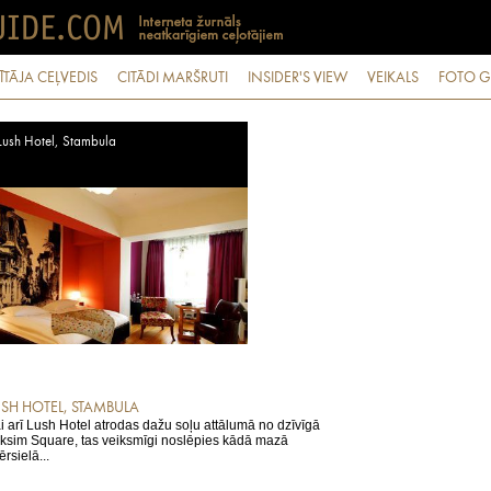
ĪTĀJA CEĻVEDIS
CITĀDI MARŠRUTI
INSIDER'S VIEW
VEIKALS
FOTO G
Lush Hotel, Stambula
USH HOTEL, STAMBULA
i arī Lush Hotel atrodas dažu soļu attālumā no dzīvīgā
ksim Square, tas veiksmīgi noslēpies kādā mazā
ērsielā...