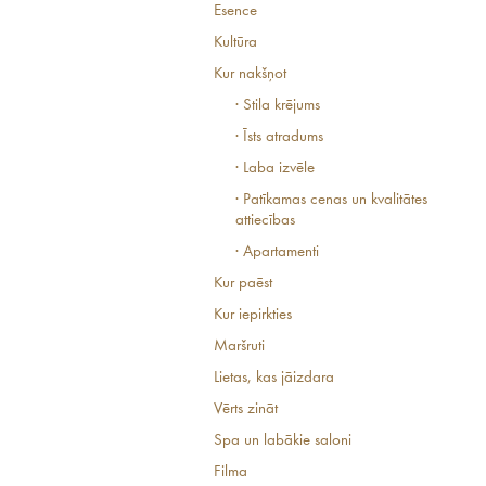
Esence
Kultūra
Kur nakšņot
· Stila krējums
· Īsts atradums
· Laba izvēle
· Patīkamas cenas un kvalitātes
attiecības
· Apartamenti
Kur paēst
Kur iepirkties
Maršruti
Lietas, kas jāizdara
Vērts zināt
Spa un labākie saloni
Filma