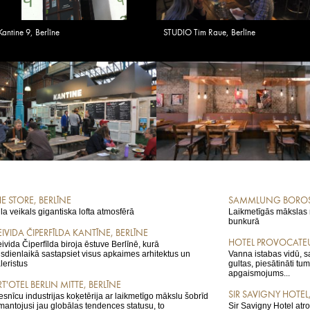
Kantine 9, Berlīne
STUDIO Tim Raue, Berlīne
E STORE, BERLĪNE
SAMMLUNG BOROS,
ila veikals gigantiska lofta atmosfērā
Laikmetīgās mākslas m
bunkurā
IVIDA ČIPERFĪLDA KANTĪNE, BERLĪNE
HOTEL PROVOCATEU
ivida Čiperfīlda biroja ēstuve Berlīnē, kurā
sdienlaikā sastapsiet visus apkaimes arhitektus un
Vanna istabas vidū, s
leristus
gultas, piesātināti tu
apgaismojums...
T'OTEL BERLIN MITTE, BERLĪNE
SIR SAVIGNY HOTEL,
esnīcu industrijas koķetērija ar laikmetīgo mākslu šobrīd
mantojusi jau globālas tendences statusu, to
Sir Savigny Hotel atr