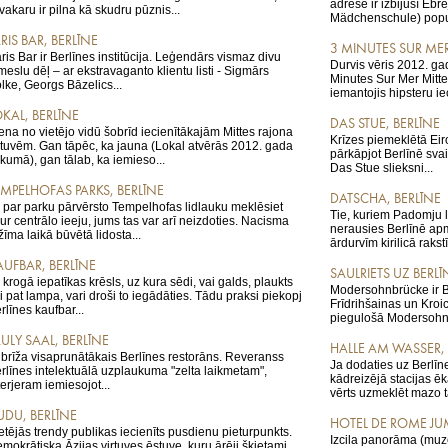
adrese ir izbijusī Eb
 vakaru ir pilna kā skudru pūznis...
Mädchenschule) popul
RIS BAR, BERLĪNE
3 MINUTES SUR MER
ris Bar ir Berlīnes institūcija. Leģendārs vismaz divu
Durvis vēris 2012. ga
meslu dēļ – ar ekstravaganto klientu listi - Sigmārs
Minutes Sur Mer Mitte
lke, Georgs Bāzelics...
iemantojis hipsteru iec
OKAL, BERLĪNE
DAS STUE, BERLĪNE
ena no vietējo vidū šobrīd iecienītākajām Mittes rajona
Krīzes piemeklētā Eir
tuvēm. Gan tāpēc, ka jauna (Lokal atvērās 2012. gada
pārkāpjot Berlīnē sva
kumā), gan tālab, ka iemieso...
Das Stue slieksni...
EMPELHOFAS PARKS, BERLĪNE
DATSCHA, BERLĪNE
 par parku pārvērsto Tempelhofas lidlauku meklēsiet
Tie, kuriem Padomju la
ur centrālo ieeju, jums tas var arī neizdoties. Nacisma
nerausies Berlīnē apm
žīma laikā būvētā lidosta...
ārdurvīm kirilicā rakst
AUFBAR, BERLĪNE
SAULRIETS UZ BERL
 krogā iepatīkas krēsls, uz kura sēdi, vai galds, plaukts
Modersohnbrücke ir Be
i pat lampa, vari droši to iegādāties. Tādu praksi piekopj
Frīdrihšainas un Kroi
rlīnes kaufbar...
piegulošā Modersohnst
ULY SAAL, BERLĪNE
HALLE AM WASSER, 
 brīža visaprunātākais Berlīnes restorāns. Reveranss
Ja dodaties uz Berlī
rlīnes intelektuālā uzplaukuma "zelta laikmetam",
kādreizējā stacijas 
terjeram iemiesojot...
vērts uzmeklēt mazo t
UDU, BERLĪNE
HOTEL DE ROME JUM
etējās trendy publikas iecienīts pusdienu pieturpunkts.
Izcila panorāma (muze
mokrātiska Āzijas virtuves ēstuve, kuru ārēji šķietami