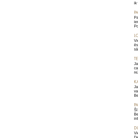
ik
PA
Pa
ie
Po
L
Vi
ēs
sā
T
Ja
ca
re
K
Ja
va
Be
PA
Šī
Be
in
D
Vi
De