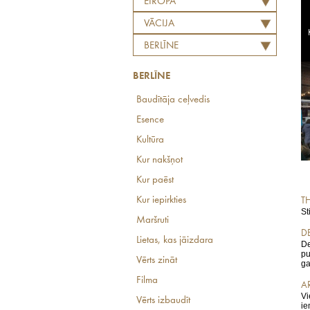
EIROPA
VĀCIJA
BERLĪNE
BERLĪNE
Baudītāja ceļvedis
Esence
Kultūra
Kur nakšņot
Kur paēst
Kur iepirkties
TH
St
Maršruti
DE
Lietas, kas jāizdara
De
pu
Vērts zināt
ga
Filma
AR
Vi
Vērts izbaudīt
ie