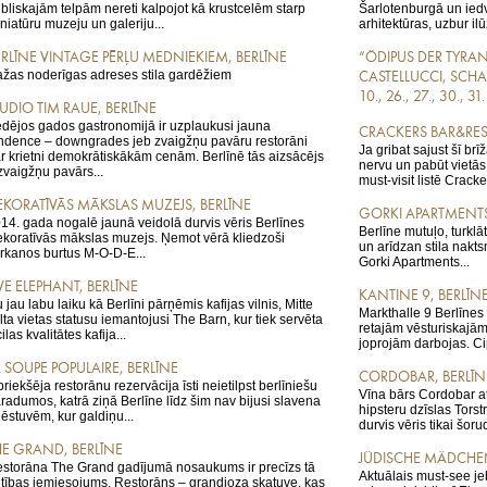
bliskajām telpām nereti kalpojot kā krustcelēm starp
Šarlotenburgā un ied
niatūru muzeju un galeriju...
arhitektūras, uzbur ilū
ERLĪNE VINTAGE PĒRĻU MEDNIEKIEM, BERLĪNE
“ÖDIPUS DER TYRA
žas noderīgas adreses stila gardēžiem
CASTELLUCCI, SCH
10., 26., 27., 30., 
TUDIO TIM RAUE, BERLĪNE
dējos gados gastronomijā ir uzplaukusi jauna
CRACKERS BAR&RES
ndence – downgrades jeb zvaigžņu pavāru restorāni
Ja gribat sajust šī br
r krietni demokrātiskākām cenām. Berlīnē tās aizsācējs
nervu un pabūt vietās,
 zvaigžņu pavārs...
must-visit listē Crack
EKORATĪVĀS MĀKSLAS MUZEJS, BERLĪNE
GORKI APARTMENTS
14. gada nogalē jaunā veidolā durvis vēris Berlīnes
Berlīne mutuļo, turklā
koratīvās mākslas muzejs. Ņemot vērā kliedzoši
un arīdzan stila nakt
rkanos burtus M-O-D-E...
Gorki Apartments...
VE ELEPHANT, BERLĪNE
KANTINE 9, BERLĪN
 jau labu laiku kā Berlīni pārņēmis kafijas vilnis, Mitte
Markthalle 9 Berlīnes
lta vietas statusu iemantojusi The Barn, kur tiek servēta
retajām vēsturiskajām
cilas kvalitātes kafija...
joprojām darbojas. Cip
A SOUPE POPULAIRE, BERLĪNE
CORDOBAR, BERLĪN
priekšēja restorānu rezervācija īsti neietilpst berlīniešu
Vīna bārs Cordobar a
radumos, katrā ziņā Berlīne līdz šim nav bijusi slavena
hipsteru dzīslas Tors
 ēstuvēm, kur galdiņu...
durvis vēris tikai šoru
HE GRAND, BERLĪNE
JÜDISCHE MÄDCHEN
storāna The Grand gadījumā nosaukums ir precīzs tā
Aktuālais must-see je
tības iemiesojums. Restorāns – grandioza skatuve, kas