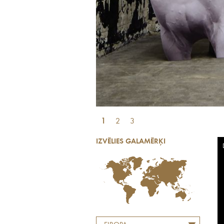
1
2
3
IZVĒLIES GALAMĒRĶI