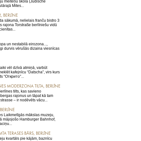
reju meiteņu skola (Jüdische
ārajā Mites...
, BERLĪNE
da sākumā, nelielais franču bistro 3
s rajona Torstraße berlīniešu vidū
ienītas...
opa un nestabilā eirozona...,
igi durvis vērušās dizaina viesnīcas
iki vēl dzīvā atmiņā, varbūt
eklēt kafejnīcu “Datscha”, virs kurs
īts “Открито”...
ĪNES MODERZONA TILTA, BERLĪNE
rlīnes tilts, kas savieno
cbergas rajonus un tāpat kā tam
rasse – ir nodēvēts vācu...
BERLĪNE
nes Laikmetīgās mākslas muzeju,
ēkā mājojošo Hamburger Bahnhof,
aciņu...
TA TERASES BĀRS, BERLĪNE
ju kvartāls pie kājām, baznīcu