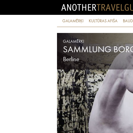
GALAMĒRĶI
KULTŪRAS AFIŠA
BAUD
GALAMĒRĶI
SAMMLUNG BORO
Berlīne