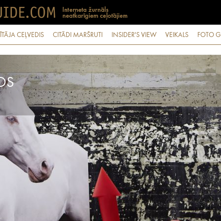
ĪTĀJA CEĻVEDIS
CITĀDI MARŠRUTI
INSIDER'S VIEW
VEIKALS
FOTO G
S