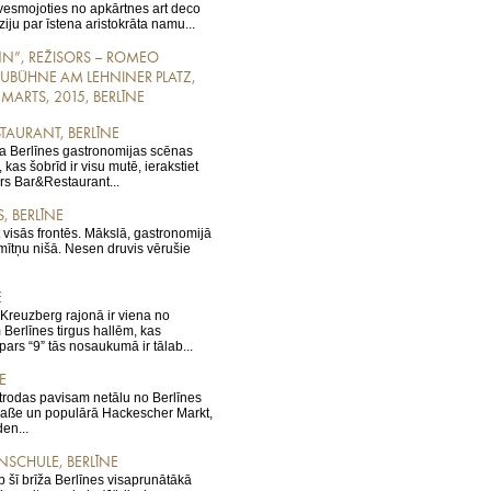
vesmojoties no apkārtnes art deco
ziju par īstena aristokrāta namu...
NN”, REŽISORS – ROMEO
AUBÜHNE AM LEHNINER PLATZ,
31. MARTS, 2015, BERLĪNE
TAURANT, BERLĪNE
īža Berlīnes gastronomijas scēnas
 kas šobrīd ir visu mutē, ierakstiet
ers Bar&Restaurant...
, BERLĪNE
t visās frontēs. Mākslā, gastronomijā
smītņu nišā. Nesen druvis vērušie
E
 Kreuzberg rajonā ir viena no
 Berlīnes tirgus hallēm, kas
ars “9” tās nosaukumā ir tālab...
E
trodas pavisam netālu no Berlīnes
traße un populārā Hackescher Markt,
den...
SCHULE, BERLĪNE
b šī brīža Berlīnes visaprunātākā