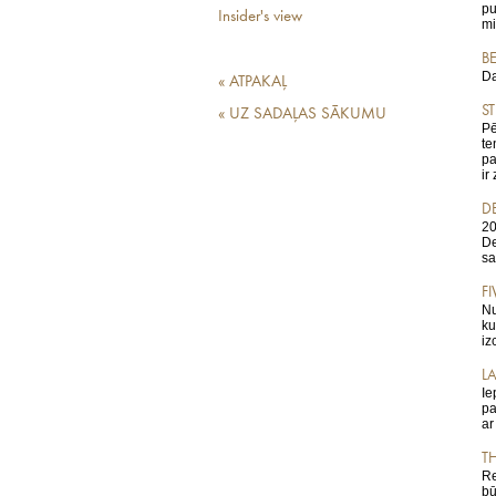
pu
Insider's view
mi
B
Da
« ATPAKAĻ
S
« UZ SADAĻAS SĀKUMU
Pē
te
pa
ir
D
20
De
sa
FI
Nu
ku
iz
L
Ie
pa
ar
T
Re
bū