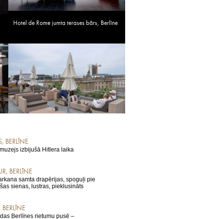
Hotel de Rome jumta terases bārs, Berlīne
 BERLĪNE
uzejs izbijušā Hitlera laika
R, BERLĪNE
arkana samta drapērijas, spoguļi pie
mšas sienas, lustras, pieklusināts
 BERLĪNE
odas Berlīnes rietumu pusē –